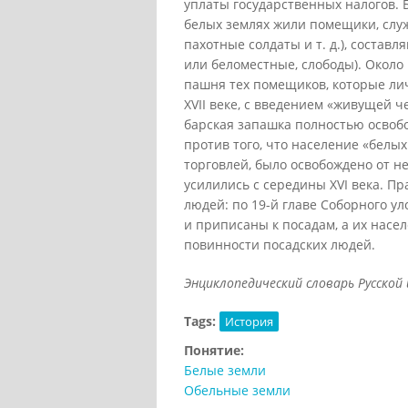
уплаты государственных налогов. 
белых землях жили помещики, служ
пахотные солдаты и т. д.), состав
или беломестные, слободы). Около 
пашня тех помещиков, которые лич
XVII веке, с введением «живущей ч
барская запашка полностью освоб
против того, что население «белы
торговлей, было освобождено от не
усилились с середины XVI века. П
людей: по 19-й главе Соборного у
и приписаны к посадам, а их насе
повинности посадских людей.
Энциклопедический словарь Русской
Tags:
История
Понятие:
Белые земли
Обельные земли