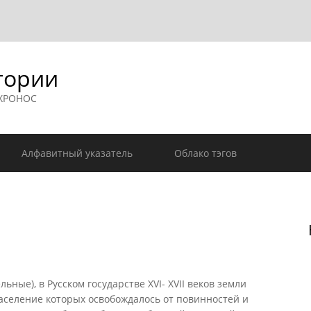
гории
 ХРОНОС
Алфавитный указатель
Облако тэгов
ные), в Русском государстве XVI- XVII веков земли
население которых освобождалось от повинностей и