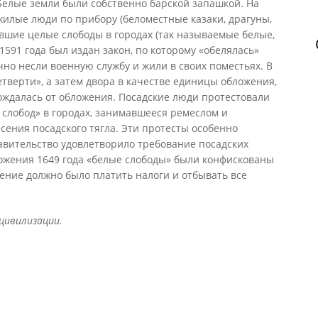
Белые земли были собственно барской запашкой. На
илые люди по прибору (беломестные казаки, драгуны,
лявшие целые слободы в городах (так называемые белые,
1591 года был издан закон, по которому «обелялась»
но несли военную службу и жили в своих поместьях. В
етверти», а затем двора в качестве единицы обложения,
ождалась от обложения. Посадские люди протестовали
х слобод» в городах, занимавшееся ремеслом и
сения посадского тягла. Эти протесты особенно
равительство удовлетворило требование посадских
ложения 1649 года «белые слободы» были конфискованы
ление должно было платить налоги и отбывать все
 цивилизации.