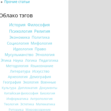
Прочие статьи
Облако тэгов
История
Философия
Психология
Религия
Экономика
Политика
Социология
Мифология
Идеология
Право
Мусульманство
Этнология
Этика
Наука
Логика
Педагогика
Методология
Языкознание
Литература
Искусство
Археология
Демография
География
Экология
Военные
Культура
Дипломатия
Документы
Китайская философия
Биология
Информатика
Антропология
Теология
Эстетика
Математика
Риторика
Мировоззрение