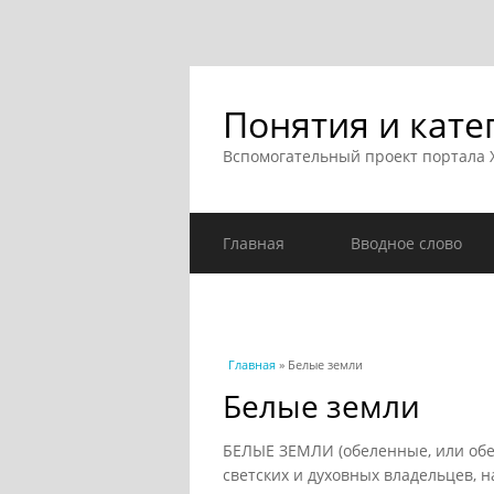
Понятия и кате
Вспомогательный проект портала
Главная
Вводное слово
Вы здесь
Главная
» Белые земли
Белые земли
БЕЛЫЕ ЗЕМЛИ (обеленные, или обель
светских и духовных владельцев, 