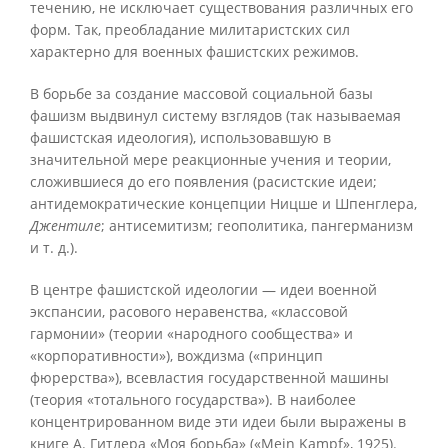
течению, не исключает существования различных его
форм. Так, преобладание милитаристских сил
характерно для военных фашистских режимов.
В борьбе за создание массовой социальной базы
фашизм выдвинул систему взглядов (так называемая
фашистская идеология), использовавшую в
значительной мере реакционные учения и теории,
сложившиеся до его появления (расистские идеи;
антидемократические концепции Ницше и Шпенглера,
Джентиле
; антисемитизм; геополитика, пангерманизм
и т. д.).
В центре фашистской идеологии — идеи военной
экспансии, расового неравенства, «классовой
гармонии» (теории «народного сообщества» и
«корпоративности»), вождизма («принцип
фюрерства»), всевластия государственной машины
(теория «тотального государства»). В наиболее
концентрированном виде эти идеи были выражены в
книге А. Гитлера «Моя борьба» («Mein Kampf», 1925).