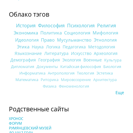
Облако тэгов
История
Философия
Психология
Религия
Экономика
Политика
Социология
Мифология
Идеология
Право
Мусульманство
Этнология
Этика
Наука
Логика
Педагогика
Методология
Языкознание
Литература
Искусство
Археология
Демография
География
Экология
Военные
Культура
Дипломатия
Документы
Китайская философия
Биология
Информатика
Антропология
Теология
Эстетика
Математика
Риторика
Мировоззрение
Архитектура
Физика
Феноменология
Еще
Родственные сайты
ХРОНОС
ФОРУМ
РУМЯНЦЕВСКИЙ МУЗЕЙ
ДО 1917 ГОДА