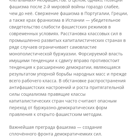
фашизма после 2-й мировой войны гораздо слабее,
чем до неё. Свержение фашизма в Португалии, Греции,
а также крах франкизма в Испании — убедительное
свидетельство слабости фашистских режимов в
современных условиях. Расстановка классовых сил в
промышленно развитых капиталистических странах в
ряде случаев ограничивает самовластие
монополистической буржуазии. Форсируемой власть
имущими тенденции к сдвигу вправо противостоит
тенденция к расширению демократии, являющаяся
результатом упорной борьбы народных масс и прежде
всего рабочего класса. В обстановке распространения
антифашистских настроений и роста притягательной
силы социализма правящие классы
капиталистических стран часто считают опасным
переход от буржуазно-демократических форм
правления к открыто фашистским методам.
Важнейшая преграда фашизма — создание
сплочённого фронта демократичемких сил.