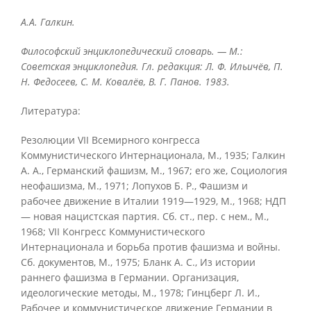
А.А. Галкин.
Философский энциклопедический словарь. — М.:
Советская энциклопедия. Гл. редакция: Л. Ф. Ильичёв, П.
Н. Федосеев, С. М. Ковалёв, В. Г. Панов. 1983.
Литература:
Резолюции VII Всемирного конгресса
Коммунистического Интернационала, М., 1935; Галкин
А. А., Германский фашизм, Μ., 1967; его же, Социология
неофашизма, М., 1971; Лопухов Б. Р., Фашизм и
рабочее движение в Италии 1919—1929, М., 1968; НДП
— новая нацистская партия. Сб. ст., пер. с нем., М.,
1968; VII Конгресс Коммунистического
Интернационала и борьба против фашизма и войны.
Сб. документов, М., 1975; Бланк А. С., Из истории
раннего фашизма в Германии. Организация,
идеологические методы, М., 1978; Гинцберг Л. И.,
Рабочее и коммунистическое движение Германии в