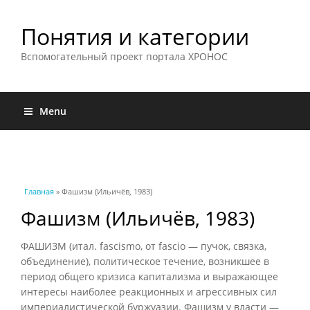
Понятия и категории
Вспомогательный проект портала ХРОНОС
Menu
Вы здесь
Главная
» Фашизм (Ильичёв, 1983)
Фашизм (Ильичёв, 1983)
ФАШИЗМ (итал. fascismo, от fascio — пучок, связка,
объединение), политическое течение, возникшее в
период общего кризиса капитализма и выражающее
интересы наиболее реакционных и агрессивных сил
империалистической буржуазии. Фашизм у власти —