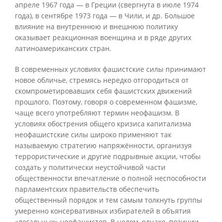
апреле 1967 года — в Греции (свергнута в июле 1974
года), в сентябре 1973 года — в Чили, и др. Большое
влияние на внутреннюю и внешнюю политику
оказывает реакционная военщина и в ряде других
латиноамериканских стран.
В современных условиях фашистские силы принимают
новое обличье, стремясь нередко отгородиться от
скомпрометировавших себя фашистских движений
прошлого. Поэтому, говоря о современном фашизме,
чаще всего употребляют термин неофашизм. В
условиях обострения общего кризиса капитализма
неофашистские силы широко применяют так
называемую стратегию напряжённости, организуя
террористические и другие подрывные акции, чтобы
создать у политически неустойчивой части
общественности впечатление о полной неспособности
парламентских правительств обеспечить
общественный порядок и тем самым толкнуть группы
умеренно консервативных избирателей в объятия
«легальных» неофашистов. В целом, однако, позиции