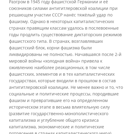
Разгром в 1945 году фашистской Германии и её
союзников силами антигитлеровской коалиции при
решающем участии СССР нанёс тяжёлый удар по
фашизму. Однако в некоторых капиталистических
странах правящим классам удалось в послевоенные
годы продлить существование диктаторских режимов
фашистского типа. В странах, возглавлявших
фашистский блок, корни фашизма были
ликвидированы не полностью. Начавшаяся после 2-й
мировой войны «холодная война» привела к
оживлению наиболее реакционных, в том числе
фашистских, элементов и в тех капиталистических
государствах, которые входили в прошлом в состав
антигитлеровской коалиции. Не менее важно и то, что
социальные и политические процессы, породившие
фашизм и превратившие его на определенном
историческом этапе в весьма влиятельную силу
(развитие государственно-монополистического
капитализма и углубление общего кризиса
капитализма, экономические и политические
потрясения в странах капиталистического мира),