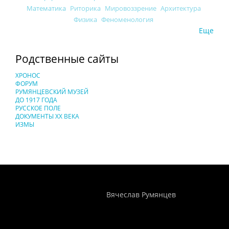
Математика
Риторика
Мировоззрение
Архитектура
Физика
Феноменология
Еще
Родственные сайты
ХРОНОС
ФОРУМ
РУМЯНЦЕВСКИЙ МУЗЕЙ
ДО 1917 ГОДА
РУССКОЕ ПОЛЕ
ДОКУМЕНТЫ XX ВЕКА
ИЗМЫ
Понятия И Категории - Исторический Проект ХРОНОС
WEB-редактор
Вячеслав Румянцев