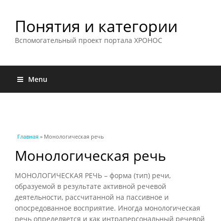
Понятия и категории
Вспомогательный проект портала ХРОНОС
Menu
Вы здесь
Главная
» Монологическая речь
Монологическая речь
МОНОЛОГИЧЕСКАЯ РЕЧЬ – форма (тип) речи,
образуемой в результате активной речевой
деятельности, рассчитанной на пассивное и
опосредованное восприятие. Иногда монологическая
речь определяется и как интраперсональный речевой