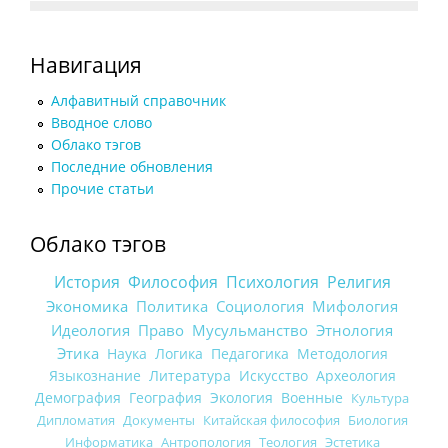
Навигация
Алфавитный справочник
Вводное слово
Облако тэгов
Последние обновления
Прочие статьи
Облако тэгов
История
Философия
Психология
Религия
Экономика
Политика
Социология
Мифология
Идеология
Право
Мусульманство
Этнология
Этика
Наука
Логика
Педагогика
Методология
Языкознание
Литература
Искусство
Археология
Демография
География
Экология
Военные
Культура
Дипломатия
Документы
Китайская философия
Биология
Информатика
Антропология
Теология
Эстетика