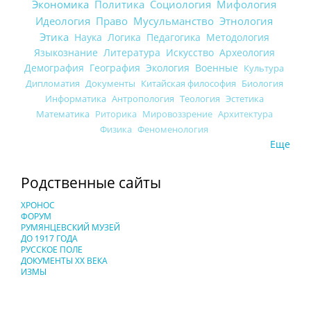
Экономика
Политика
Социология
Мифология
Идеология
Право
Мусульманство
Этнология
Этика
Наука
Логика
Педагогика
Методология
Языкознание
Литература
Искусство
Археология
Демография
География
Экология
Военные
Культура
Дипломатия
Документы
Китайская философия
Биология
Информатика
Антропология
Теология
Эстетика
Математика
Риторика
Мировоззрение
Архитектура
Физика
Феноменология
Еще
Родственные сайты
ХРОНОС
ФОРУМ
РУМЯНЦЕВСКИЙ МУЗЕЙ
ДО 1917 ГОДА
РУССКОЕ ПОЛЕ
ДОКУМЕНТЫ XX ВЕКА
ИЗМЫ