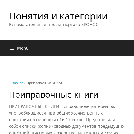
Понятия и категории
Вспомогательный проект портала ХРОНОС
Menu
Вы здесь
Главная
» Приправочные книги
Приправочные книги
ПРИПРАВОЧНЫЕ КНИГИ – справочные материалы,
употреблявшиеся при общих хозяйственных
описаниях и переписях 16-17 веков. Представляли
собой списки (копии) сводных документов предыдущих
описаний: писцовых, дозорных, платежных и других