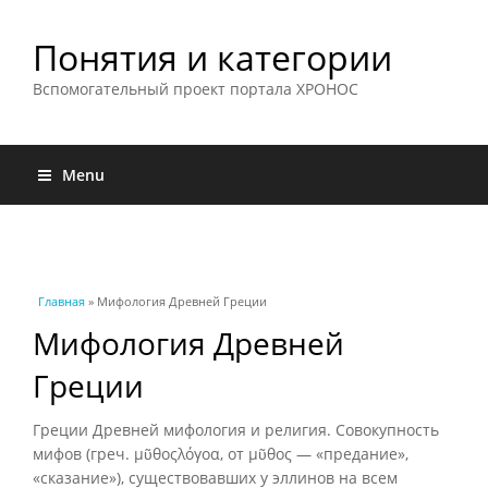
Понятия и категории
Вспомогательный проект портала ХРОНОС
Menu
Вы здесь
Главная
» Мифология Древней Греции
Мифология Древней
Греции
Греции Древней мифология и религия. Совокупность
мифов (греч. μῦθοςλόγοα, от μῦθος — «предание»,
«сказание»), существовавших у эллинов на всем