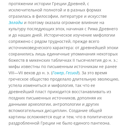
протяжении истории Греции Древней, с
исключительной полнотой и в разных формах
отразилась в философии, литературе и искусстве
Эллады
и поэтому оказала огромное влияние на
культуру последующих эпох, начиная с Рима Древнего
и до наших дней. Историческое изучение мифологии
сопряжено с рядом трудностей, прежде всего
источниковедческого характера: от древнейшей эпохи
сохранились лишь единичные упоминания некоторых
божеств в микенских табличках II тысячелетия до н. э.;
мифы известны по письменным источникам не ранее
VIII—VII веков до н. э. (
Гомер
,
Гесиод
). За это время
греческое общество проделало длительную эволюцию,
успела измениться и мифология, так что ее
древнейший пласт приходится восстанавливать из
поздних письменных источников, дополняя их
данными археологии, антропологии и других
вспомогательных дисциплин. Создание общей
картины осложняется еще и тем, что в политически
раздробленной Греции не было единого пантеона.