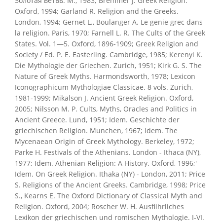
Золотая ветвь. М., 1983; Bremmer J. Greek Religion.
Oxford, 1994; Garland R. Religion and the Greeks.
London, 1994; Gernet L., Boulanger A. Le genie grec dans
la religion. Paris, 1970; Farnell L. R. The Cults of the Greek
States. Vol. 1—5. Oxford, 1896-1909; Greek Religion and
Society / Ed. P. E. Easterling. Cambridge, 1985; Kerenyi K.
Die Mythologie der Griechen. Zurich, 1951; Kirk G. S. The
Nature of Greek Myths. Harmondsworth, 1978; Lexicon
Iconographicum Mythologiae Classicae. 8 vols. Zurich,
1981-1999; Mikalson J. Ancient Greek Religion. Oxford,
2005; Nilsson M. P. Cults, Myths, Oracles and Politics in
Ancient Greece. Lund, 1951; Idem. Geschichte der
griechischen Religion. Munchen, 1967; Idem. The
Mycenaean Origin of Greek Mythology. Berkeley, 1972;
Parke H. Festivals of the Athenians. London - Ithaca (NY),
1977; Idem. Athenian Religion: A History. Oxford, 1996;'
Idem. On Greek Religion. Ithaka (NY) - London, 2011; Price
S. Religions of the Ancient Greeks. Cambridge, 1998; Price
S., Kearns E. The Oxford Dictionary of Classical Myth and
Religion. Oxford, 2004; Roscher W. H. Ausfiihrliches
Lexikon der griechischen und romischen Mythologie. I-VI.