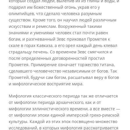
который создал людей, вылепив их из глины и воды, и
подарил им божественный огонь, украв его у
олимпийцев, что сделало человека разумным
существом. Кроме того, он научил людей различным
искусствам и ремеслам. Вооруженный такими
знаниями и умениями человек стал почти равен
богам, и разгневанный Зевс приковал Прометея к
скале в горах Кавказа, а его орел каждый день клевал
страдальцу печень. Со временем Зевс смягчился и
после определенных договоренностей простил
Прометея. Примирение означает торжество титана,
сделавшего человечество независимым от богов. Так
Прометей, будучи сам богом, расшатывал веру в богов
и мифологическое восприятие мира.
Мифология классического периода так же отличается
от мифологии периода архаического, как и от
мифологии эллинистического времени, а все вместе —
от мифологии эпохи единой имперской греко-римской
культуры. Каждой из этих эпох посвящено множество
исследований, в которых мифология рассматривается