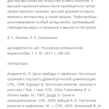
для них выступал бог искусства и света Аполлон. К
высшей гармонии можно было приобщиться путем
«божественного знания», высшей формой которого
являлась математика, а также музыка. Пифагорейцы
культивировали особый уклад жизни, требовавший
соблюдения меры и гармонии в мыслях и поступках.
В. С. Ленская, Л. Л. Селиванова.
Цитируется по изд.: Российская историческая
энциклопедия. Т. 5. М., 2017, с. 286-292.
Литература:
Андреев Ю. В. Цена свободы и гармонии. Несколько
штрихов к портрету древнегреческой цивилизации.
СПб., 1998; Буркерт В. Греческая религия. Архаика и
классика / Пер. с нем. СПб., 2004; Голосовкер Я. Э.
Логика мифа. М., 1987; Доддс Э. Греки и
иррациональное. СПб., 2000; Зайцев А. И. Греческая
религия и мифология. М. — СПб., 2005; Зелинский Ф. Ф.