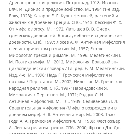
Древнегреческая религия. Петроград, 1918; Иванов
Вяч. И. Дионис и прадионисийство. М., 1994 (1-е изд.
Баку, 1923); Кагаров Е. Г. Культ фетишей, растений и
животных в Древней Греции. СПб., 1913; Кессиди Ф. X.
От мифа к логосу. М., 1972; Латышев В. В. Очерк
греческих древностей. Богослужебные и сценические
древности. СПб., 1997; Лосев А. Ф. Античная мифология
в ее историческом развитии. М., 1957; Его же.
Мифология греков и римлян. М„ 1996; Мелетинский Е.
М. Поэтика мифа. М., 2012; Мифология: Большой эн-
циклопедический словарь / Гл. ред. Е. М. Мелетинский.
Изд. 4-е. М., 1998; Надь Г. Греческая мифология и
поэтика / Пер. с англ. М., 2002; Нильссон М. Греческая
народная религия. СПб., 1997; Парандовский Я.
Мифология / Пер. с пол. М., 1971; Радциг С. И.
Античная мифология. М,—Л., 1939; Селиванова Л. Л.
Сравнительная мифология (Мифы о возрождении в
древнем мире). Ч. II. Античный мир. М., 2003. Тахо-
Годи А. А. Греческая мифология. М., 1989; Фестюжьер
А. Личная религия греков. СПб., 2000; Фрэзер Дж. Дж.