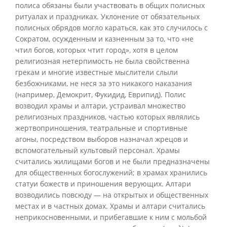
полиса обязаны были участвовать в общих полисных
ритуалах и праздниках. Уклонение от обязательных
полисных обрядов могло караться, как это случилось с
Сократом, осужденным и казненным за то, что «не
чтил богов, которых чтит город», хотя в целом
религиозная нетерпимость не была свойственна
грекам и многие известные мыслители слыли
безбожниками, не неся за это никакого наказания
(например, Демокрит, Фукидид, Еврипид). Полис
возводил храмы и алтари, устраивал множество
религиозных праздников, частью которых являлись
жертвоприношения, театральные и спортивные
агоны, посредством выборов назначал жрецов и
вспомогательный культовый персонал. Храмы
считались жилищами богов и не были предназначены
для общественных богослужений; в храмах хранились
статуи божеств и приношения верующих. Алтари
возводились повсюду — на открытых и общественных
местах и в частных домах. Храмы и алтари считались
неприкосновенными, и прибегавшие к ним с мольбой