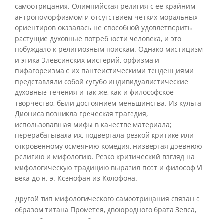
самоотрицания. Олимпийская религия с ее крайним
антропоморфизмом и отсутствием четких моральных
ориентиров оказалась не способной удовлетворить
растущие духовные потребности человека, и это
побуждало к религиозным поискам. Однако мистицизм
и этика Элевсинских мистерий, орфизма и
пифагореизма с их пантеистическими тенденциями
представляли собой сугубо индивидуалистические
духовные течения и так же, как и философское
творчество, были достоянием меньшинства. Из культа
Диониса возникла греческая трагедия,
использовавшая мифы в качестве материала;
перерабатывала их, подвергала резкой критике или
откровенному осмеянию комедия, низвергая древнюю
религию и мифологию. Резко критический взгляд на
мифологическую традицию выразил поэт и философ VI
века до н. э. Ксенофан из Колофона.
Другой тип мифологического самоотрицания связан с
образом титана Прометея, двоюродного брата Зевса,