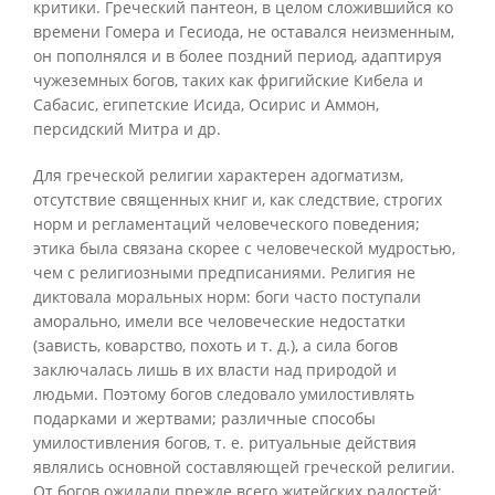
критики. Греческий пантеон, в целом сложившийся ко
времени Гомера и Гесиода, не оставался неизменным,
он пополнялся и в более поздний период, адаптируя
чужеземных богов, таких как фригийские Кибела и
Сабасис, египетские Исида, Осирис и Аммон,
персидский Митра и др.
Для греческой религии характерен адогматизм,
отсутствие священных книг и, как следствие, строгих
норм и регламентаций человеческого поведения;
этика была связана скорее с человеческой мудростью,
чем с религиозными предписаниями. Религия не
диктовала моральных норм: боги часто поступали
аморально, имели все человеческие недостатки
(зависть, коварство, похоть и т. д.), а сила богов
заключалась лишь в их власти над природой и
людьми. Поэтому богов следовало умилостивлять
подарками и жертвами; различные способы
умилостивления богов, т. е. ритуальные действия
являлись основной составляющей греческой религии.
От богов ожидали прежде всего житейских радостей: