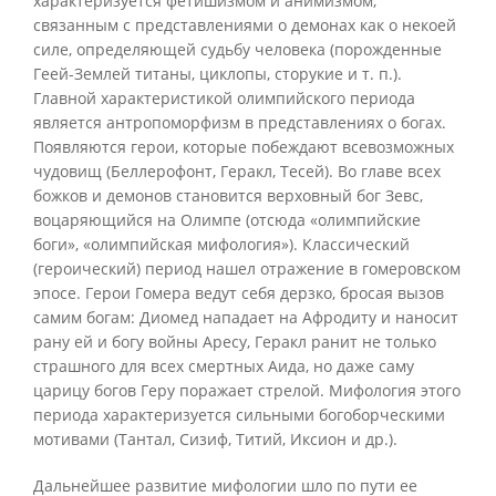
характеризуется фетишизмом и анимизмом,
связанным с представлениями о демонах как о некоей
силе, определяющей судьбу человека (порожденные
Геей-Землей титаны, циклопы, сторукие и т. п.).
Главной характеристикой олимпийского периода
является антропоморфизм в представлениях о богах.
Появляются герои, которые побеждают всевозможных
чудовищ (Беллерофонт, Геракл, Тесей). Во главе всех
божков и демонов становится верховный бог Зевс,
воцаряющийся на Олимпе (отсюда «олимпийские
боги», «олимпийская мифология»). Классический
(героический) период нашел отражение в гомеровском
эпосе. Герои Гомера ведут себя дерзко, бросая вызов
самим богам: Диомед нападает на Афродиту и наносит
рану ей и богу войны Аресу, Геракл ранит не только
страшного для всех смертных Аида, но даже саму
царицу богов Геру поражает стрелой. Мифология этого
периода характеризуется сильными богоборческими
мотивами (Тантал, Сизиф, Титий, Иксион и др.).
Дальнейшее развитие мифологии шло по пути ее