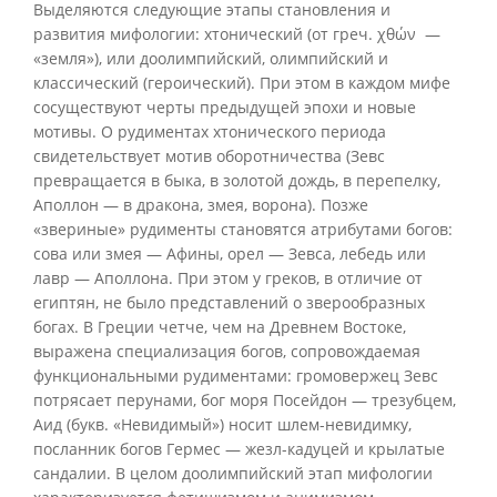
Выделяются следующие этапы становления и
развития мифологии: хтонический (от греч. χθών —
«земля»), или доолимпийский, олимпийский и
классический (героический). При этом в каждом мифе
сосуществуют черты предыдущей эпохи и новые
мотивы. О рудиментах хтонического периода
свидетельствует мотив оборотничества (Зевс
превращается в быка, в золотой дождь, в перепелку,
Аполлон — в дракона, змея, ворона). Позже
«звериные» рудименты становятся атрибутами богов:
сова или змея — Афины, орел — Зевса, лебедь или
лавр — Аполлона. При этом у греков, в отличие от
египтян, не было представлений о зверообразных
богах. В Греции четче, чем на Древнем Востоке,
выражена специализация богов, сопровождаемая
функциональными рудиментами: громовержец Зевс
потрясает перунами, бог моря Посейдон — трезубцем,
Аид (букв. «Невидимый») носит шлем-невидимку,
посланник богов Гермес — жезл-кадуцей и крылатые
сандалии. В целом доолимпийский этап мифологии