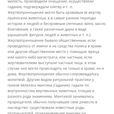
милость, производили очищение, осуществляли
гадание, подтверждали клятву и т. п.
Жертвоприношение могло быть кровавым (в жертву
приносили животных, а в самые ранние периоды
истории и людей) и бескровным (лепешки, вино, масло,
благовония, а также различные дары в виде
украшений, фигурок людей и животных и т. п.).
Жертвоприношение бывало общественным, если
проводилось от имени и на средства полиса в храме
или другом общественном месте с помощью жреца
или какого-либо магистрата, или частным, если
жертвователями выступали частные лица, в этом
случае оно могло происходить не только в храме, но и
дома. Жертвоприношение обычно сопровождалось
молитвой. Другим видом ритуальной практики у
греков являлась мантика (гадание): гадали по
внутренностям жертвенных животных, птицам и
разного рода знамениям. Мантикой занимались
прорицатели, обычно получавшие свое ремесло в
наследство: существовали известные роды
прорицателей, практиковавшие мантику на