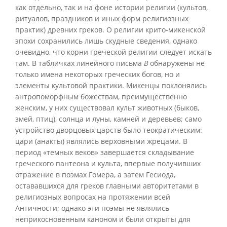
как отдельно, так и на фоне истории религии (культов,
ритуалов, праздников и иных форм религиозных
практик) древних греков. О религии крито-микенской
эпохи сохранились лишь скудные сведения, однако
очевидно, что корни греческой религии следует искать
там. В табличках линейного письма
В
обнаружены не
только имена некоторых греческих богов, но и
элементы культовой практики. Микенцы поклонялись
антропоморфным божествам, преимущественно
женским, у них существовал культ животных (быков,
змей, птиц), солнца и луны, камней и деревьев; само
устройство дворцовых царств было теократическим:
цари (анакты) являлись верховными жрецами. В
период «темных веков» завершается складывание
греческого пантеона и культа, впервые получивших
отражение в поэмах Гомера, а затем Гесиода,
остававшихся для греков главными авторитетами в
религиозных вопросах на протяжении всей
Античности; однако эти поэмы не являлись
неприкосновенным каноном и были открыты для