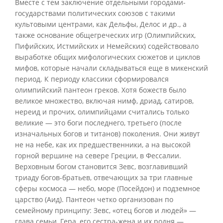
Вместе с тем заключение отдельными городами-
государствами политических союзов с такими
культовыми центрами, как Дельфы, Делос и др., а
также основание общегреческих игр (Олимпийских,
Пифийских, Истмийских и Немейских) содействовало
выработке общих мифологических сюжетов и циклов
мифов, которые начали складываться еще в микенский
период. К периоду классики сформировался
олимпийский пантеон греков. Хотя божеств было
великое множество, включая нимф, дриад, сатиров,
нереид и прочих, олимпийцами считались только
великие — это боги последнего, третьего (после
изначальных богов и титанов) поколения. Они живут
не на небе, как их предшественники, а на высокой
горной вершине на севере Греции, в Фессалии.
Верховным богом становится Зевс, возглавивший
триаду богов-братьев, отвечающих за три главные
сферы космоса — небо, море (Посейдон) и подземное
царство (Аид). Пантеон четко организован по
семейному принципу: Зевс, «отец богов и людей» —
глава семьи, Гера, его сестра-жена и их родня —