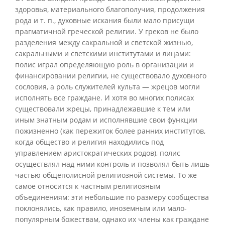
здоровья, материального благополучия, продолжения
рода и т. п., духовные искания были мало присущи
прагматичной греческой религии. У греков не было
разделения между сакральной и светской жизнью,
сакральными и светскими институтами и лицами:
полис играл определяющую роль в организации и
финансировании религии, не существовало духовного
сословия, а роль служителей культа — жрецов могли
исполнять все граждане. И хотя во многих полисах
существовали жрецы, принадлежавшие к тем или
иным знатным родам и исполнявшие свои функции
пожизненно (как пережиток более ранних институтов,
когда общество и религия находились под
управлением аристократических родов), полис
осуществлял над ними контроль и позволял быть лишь
частью общеполисной религиозной системы. То же
самое относится к частным религиозным
объединениям: эти небольшие по размеру сообщества
поклонялись, как правило, иноземным или мало-
популярным божествам, однако их члены как граждане