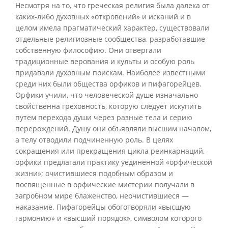
Несмотря на то, что греческая религия была далека от
каких-либо духовных «откровений» и исканий и в
целом имела прагматический характер, существовали
отдельные религиозные сообщества, разработавшие
собственную философию. Они отвергали
традиционные верования и культы и особую роль
придавали духовным поискам. Наиболее известными
среди них были общества орфиков и пифагорейцев.
Орфики учили, что человеческой душе изначально
свойственна греховность, которую следует искупить
путем перехода души через разные тела и серию
перерождений. Душу они объявляли высшим началом,
а телу отводили подчиненную роль. В целях
сокращения или прекращения цикла реинкарнаций,
орфики предлагали практику уединенной «орфической
жизни»; очистившиеся подобным образом и
посвященные в орфические мистерии получали в
загробном мире блаженство, неочистившиеся —
наказание. Пифагорейцы обоготворяли «высшую
гармонию» и «высший порядок», символом которого