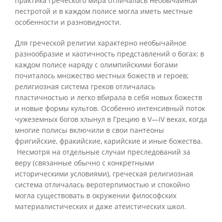
практика греческого мира отличалась необычайной
пестротой и в каждом полисе могла иметь местные
особенности и разновидности.
Для греческой религии характерно необычайное
разнообразие и хаотичность представлений о богах: в
каждом полисе наряду с олимпийскими богами
почиталось множество местных божеств и героев;
религиозная система греков отличалась
пластичностью и легко вбирала в себя новых божеств
и новые формы культов. Особенно интенсивный поток
чужеземных богов хлынул в Грецию в V—IV веках, когда
многие полисы включили в свои пантеоны
фригийские, фракийские, карийские и иные божества.
Несмотря на отдельные случаи преследований за
веру (связанные обычно с конкретными
историческими условиями), греческая религиозная
система отличалась веротерпимостью и спокойно
могла существовать в окружении философских
материалистических и даже атеистических школ.