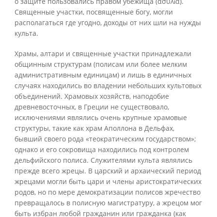
о защите пользовались правом убежища (ασυλἰα).
Священные участки, посвященные богу, могли
располагаться где угодно, доходы от них шли на нужды
культа.
Храмы, алтари и священные участки принадлежали
общинным структурам (полисам или более мелким
административным единицам) и лишь в единичных
случаях находились во владении небольших культовых
объединений. Храмовых хозяйств, наподобие
древневосточных, в Греции не существовало,
исключениями являлись очень крупные храмовые
структуры, такие как храм Аполлона в Дельфах,
бывший своего рода «теократическим государством»;
однако и его сокровища находились под контролем
дельфийского полиса. Служителями культа являлись
прежде всего жрецы. В царский и архаический период
жрецами могли быть цари и члены аристократических
родов, но по мере демократизации полисов жречество
превращалось в полисную магистратуру, а жрецом мог
быть избран любой гражданин или гражданка (как