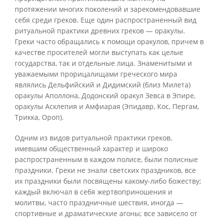
протяжении многих поколений и зарекомендовавшие
себя среди греков. Еще один распространенный вид
ритуальной практики древних греков — оракулы.
Греки часто обращались к помощи оракулов, причем в
качестве просителей могли выступать как целые
государства, так и отдельные лица. Знаменитыми и
уважаемыми прорицалищами греческого мира
являлись Дельфийский и Дидимский (близ Милета)
оракулы Аполлона, Додонский оракул Зевса в Эпире,
оракулы Асклепия и Амфиарая (Эпидавр, Кос, Пергам,
Трикка, Ороп).
Одним из видов ритуальной практики греков,
имевшим общественный характер и широко
распространенным в каждом полисе, были полисные
праздники. Греки не знали светских праздников, все
их праздники были посвящены какому-либо божеству;
каждый включал в себя жертвоприношения и
молитвы, часто праздничные шествия, иногда —
спортивные и драматические агоны; все зависело от