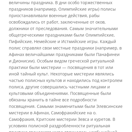
величины праздника. В дни особо торжественных
праздников (например, Олимпийские игры) полисы
приостанавливали военные действия, рабы
освобождались от работ, заключенные от оков,
должники от преследования. Самым значительными
общегреческими праздниками были Олимпийские,
Пифийские, Немейские и Истмийские игры. Каждый
полис справлял свои местные праздники (например, в
Афинах величайшими праздниками были Панафинеи
и Дионисии). Особым видом греческой ритуальной
практики были мистерии — посвящения в тот или
иной тайный культ. Некоторые мистерии являлись
частью полисных культов и находились под контролем
полиса, другие совершались частными лицами и
культовыми объединениями. Посвященные были
обязаны хранить в тайне все подробности
посвящения. Самыми знаменитыми были Элевсинские
мистерии в Афинах, Самофракийские на о.
Самофракия, Критские мистерии Зевса и куретов. В
условиях полисной раздробленности ритуальная