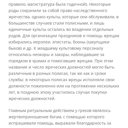
правило, магистратура была годичной). Некоторые
роды сохранили за собой право наследственного
жречества, однако культы, которые они обслуживали, в
большинстве случаев стали полисными, и лишь
единичные культы остались во владении отдельных
родов. Для организации праздников и помощь жрецам
избирались иеропеи, эпистаты, бооны (закупщики
быков) и др. К младшему культовому персоналу
относились неокоры и закоры, наблюдавшие за
порядком в храмах и помогавшие жрецам. При этом
название и число жреческих должностей могло быть
различным в разных полисах, так же как и сроки
службы: в некоторых полисах жрецы исполняли свои
должности пожизненно или на протяжении нескольких
лет, в позднюю эпоху участились случаи покупки
жреческих должностей.
Главным ритуальным действием у греков являлось
жертвоприношение богам, с помощью которого
испрашивали помощь, выражали благодарность за