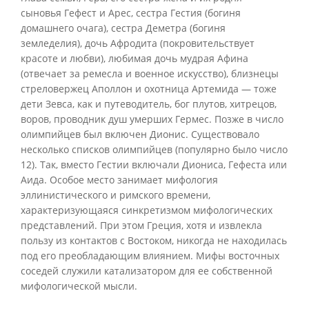
сыновья Гефест и Арес, сестра Гестия (богиня
домашнего очага), сестра Деметра (богиня
земледелия), дочь Афродита (покровительствует
красоте и любви), любимая дочь мудрая Афина
(отвечает за ремесла и военное искусство), близнецы
стреловержец Аполлон и охотница Артемида — тоже
дети Зевса, как и путеводитель, бог плутов, хитрецов,
воров, проводник душ умерших Гермес. Позже в число
олимпийцев был включен Дионис. Существовало
несколько списков олимпийцев (популярно было число
12). Так, вместо Гестии включали Диониса, Гефеста или
Аида. Особое место занимает мифология
эллинистического и римского времени,
характеризующаяся синкретизмом мифологических
представлений. При этом Греция, хотя и извлекла
пользу из контактов с Востоком, никогда не находилась
под его преобладающим влиянием. Мифы восточных
соседей служили катализатором для ее собственной
мифологической мысли.