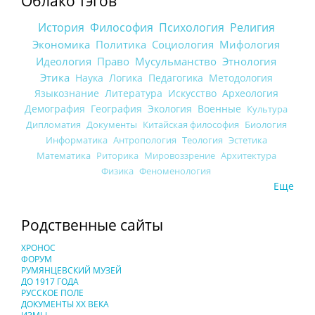
Облако тэгов
История
Философия
Психология
Религия
Экономика
Политика
Социология
Мифология
Идеология
Право
Мусульманство
Этнология
Этика
Наука
Логика
Педагогика
Методология
Языкознание
Литература
Искусство
Археология
Демография
География
Экология
Военные
Культура
Дипломатия
Документы
Китайская философия
Биология
Информатика
Антропология
Теология
Эстетика
Математика
Риторика
Мировоззрение
Архитектура
Физика
Феноменология
Еще
Родственные сайты
ХРОНОС
ФОРУМ
РУМЯНЦЕВСКИЙ МУЗЕЙ
ДО 1917 ГОДА
РУССКОЕ ПОЛЕ
ДОКУМЕНТЫ XX ВЕКА