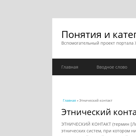
Понятия и кате
Вспомогательный проект портала
Главная
Вводное слово
Вы здесь
Главная
» Этнический контакт
Этнический конт
ЭТНИЧЕСКИЙ КОНТАКТ (термин [Льв
этнических систем, при котором н