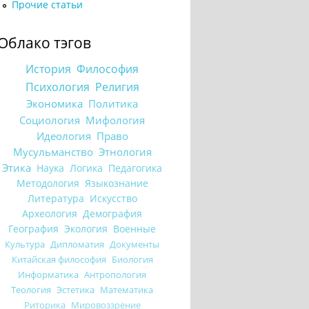
Прочие статьи
Облако тэгов
История
Философия
Психология
Религия
Экономика
Политика
Социология
Мифология
Идеология
Право
Мусульманство
Этнология
Этика
Наука
Логика
Педагогика
Методология
Языкознание
Литература
Искусство
Археология
Демография
География
Экология
Военные
Культура
Дипломатия
Документы
Китайская философия
Биология
Информатика
Антропология
Теология
Эстетика
Математика
Риторика
Мировоззрение