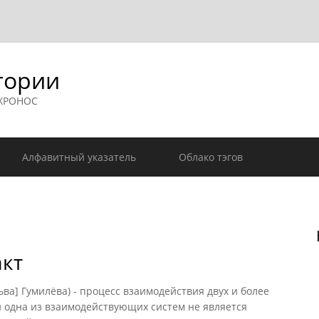
гории
 ХРОНОС
Алфавитный указатель
Облако тэгов
акт
а] Гумилёва) - процесс взаимодействия двух и более
и одна из взаимодействующих систем не является