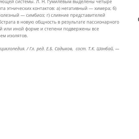
ующей системы. Л. Н. Гумилёвым выделены четыре
 этнических контактов: а) негативный — химера; б)
полезный — симбиоз; г) слияние представителей
бстрата в новую общность в результате пассионарного
ой или иной форме и степени подвержены все
ем изолятов.
циклопедия. / Гл. ред. Е.Б. Садыков, сост. Т.К. Шанбай, —