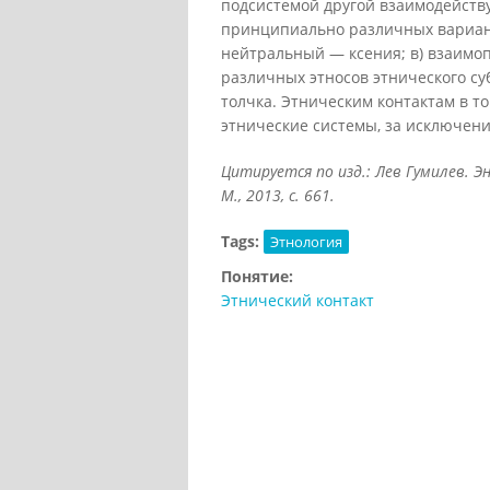
подсистемой другой взаимодейств
принципиально различных варианта
нейтральный — ксения; в) взаимо
различных этносов этнического су
толчка. Этническим контактам в т
этнические системы, за исключени
Цитируется по изд.: Лев Гумилев. Эн
М., 2013, с. 661.
Tags:
Этнология
Понятие:
Этнический контакт