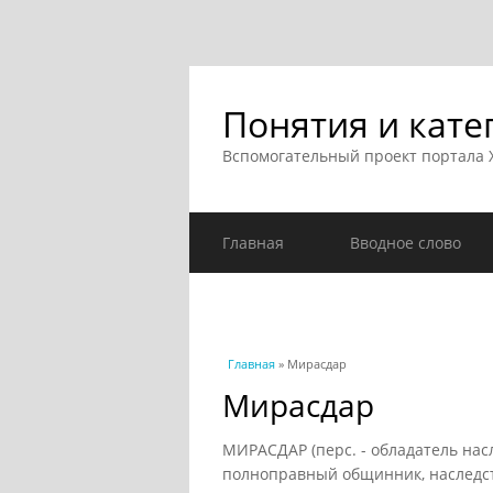
Понятия и кате
Вспомогательный проект портала
Главная
Вводное слово
Вы здесь
Главная
» Мирасдар
Мирасдар
МИРАСДАР (перс. - обладатель насл
полноправный общинник, наследс