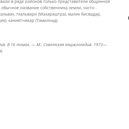
ывали в ряде районов только представители общинной
 обычное название собственника земли, часто -
альвах, тхальвари (Махараштра), малик бисвадар,
ия), каниятчикар (Тамилнад).
ия. В 16 томах. — М.: Советская энциклопедия. 1973—
6.