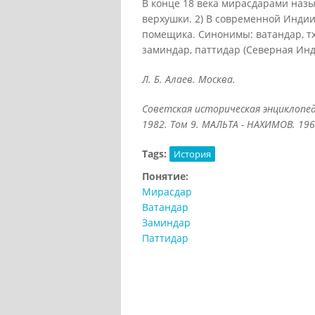
В конце 18 века мирасдарами наз
верхушки. 2) В современной Индии
помещика. Синонимы: ватандар, тх
заминдар, паттидар (Северная Инд
Л. Б. Алаев. Москва.
Советская историческая энциклопед
1982. Том 9. МАЛЬТА - НАХИМОВ. 196
Tags:
История
Понятие:
Мирасдар
Ватандар
Заминдар
Паттидар