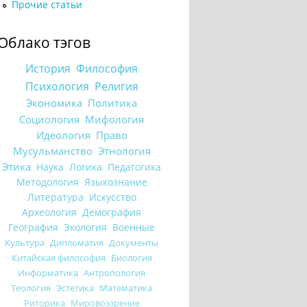
Прочие статьи
Облако тэгов
История
Философия
Психология
Религия
Экономика
Политика
Социология
Мифология
Идеология
Право
Мусульманство
Этнология
Этика
Наука
Логика
Педагогика
Методология
Языкознание
Литература
Искусство
Археология
Демография
География
Экология
Военные
Культура
Дипломатия
Документы
Китайская философия
Биология
Информатика
Антропология
Теология
Эстетика
Математика
Риторика
Мировоззрение