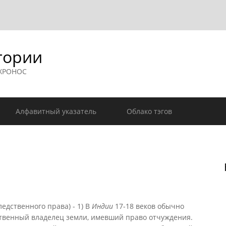
гории
 ХРОНОС
Алфавитный указатель
Облако тэгов
едственного права) - 1) В
Индии
17-18 веков обычно
твенный владелец земли, имевший право отчуждения.