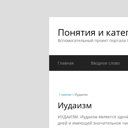
Понятия и кате
Вспомогательный проект портала
Главная
Вводное слово
Вы здесь
Главная
» Иудаизм
Иудаизм
ИУДАИЗМ. Иудаизм является одной
дней и имеющей значительное чи