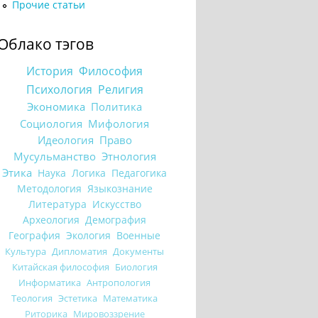
Прочие статьи
Облако тэгов
История
Философия
Психология
Религия
Экономика
Политика
Социология
Мифология
Идеология
Право
Мусульманство
Этнология
Этика
Наука
Логика
Педагогика
Методология
Языкознание
Литература
Искусство
Археология
Демография
География
Экология
Военные
Культура
Дипломатия
Документы
Китайская философия
Биология
Информатика
Антропология
Теология
Эстетика
Математика
Риторика
Мировоззрение