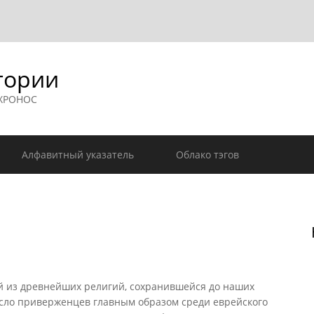
гории
 ХРОНОС
Алфавитный указатель
Облако тэгов
 из древнейших религий, сохранившейся до наших
сло приверженцев главным образом среди еврейского