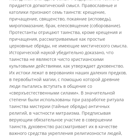
придается догматический смысл. Православные и
католики признают семь таинств: крещение,
причащение, священство, покаяние (исповедь),
миропомазание, брак, елеосвящение (соборование).
Протестанты отрицают таинства, кроме крещения и
причащения, рассматриваемые как простые
церковные обряды, не имеющие мистического смысла.
Исторической наукой убедительно доказано, что
таинства не являются чисто христианскими
культовыми действиями, как утверждает духовенство.
Их истоки лежат в верованиях наших далеких предков,
в первобытной магии, с помощью которой древние
люди пытались вступать в общение со
«сверхъестественными силами». В значительной
степени были использованы при разработке ритуала
таинства мистерии (тайные обряды) античных
религий, в частности митраизма. Предписывая
верующим обязательное участие в совершении
таинств, духовенство рассматривает их в качестве
важного средства укрепления религиозности людей,