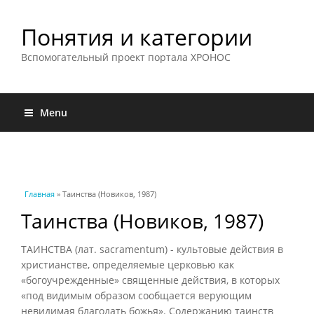
Понятия и категории
Вспомогательный проект портала ХРОНОС
Menu
Вы здесь
Главная
» Таинства (Новиков, 1987)
Таинства (Новиков, 1987)
ТАИНСТВА (лат. sacramentum) - культовые действия в
христианстве, определяемые церковью как
«богоучрежденные» священные действия, в которых
«под видимым образом сообщается верующим
невидимая благодать божья». Содержанию таинств