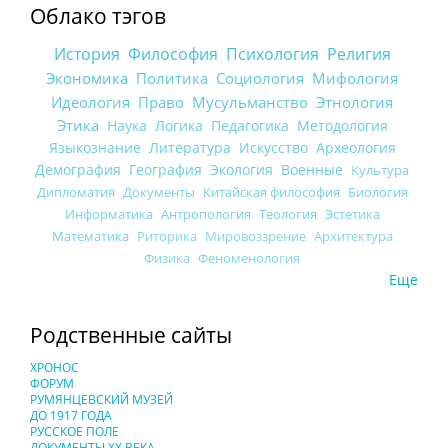
Облако тэгов
История
Философия
Психология
Религия
Экономика
Политика
Социология
Мифология
Идеология
Право
Мусульманство
Этнология
Этика
Наука
Логика
Педагогика
Методология
Языкознание
Литература
Искусство
Археология
Демография
География
Экология
Военные
Культура
Дипломатия
Документы
Китайская философия
Биология
Информатика
Антропология
Теология
Эстетика
Математика
Риторика
Мировоззрение
Архитектура
Физика
Феноменология
Еще
Родственные сайты
ХРОНОС
ФОРУМ
РУМЯНЦЕВСКИЙ МУЗЕЙ
ДО 1917 ГОДА
РУССКОЕ ПОЛЕ
ДОКУМЕНТЫ XX ВЕКА