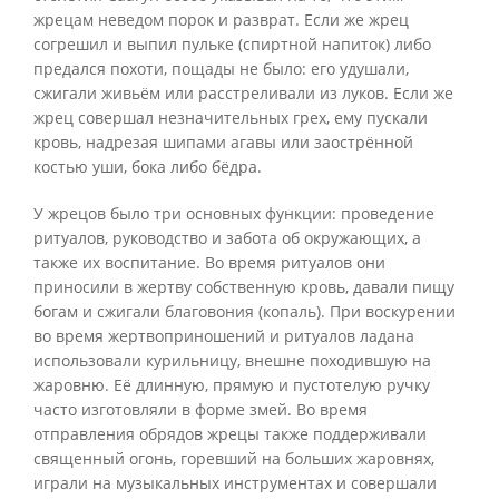
жрецам неведом порок и разврат. Если же жрец
согрешил и выпил пульке (спиртной напиток) либо
предался похоти, пощады не было: его удушали,
сжигали живьём или расстреливали из луков. Если же
жрец совершал незначительных грех, ему пускали
кровь, надрезая шипами агавы или заострённой
костью уши, бока либо бёдра.
У жрецов было три основных функции: проведение
ритуалов, руководство и забота об окружающих, а
также их воспитание. Во время ритуалов они
приносили в жертву собственную кровь, давали пищу
богам и сжигали благовония (копаль). При воскурении
во время жертвоприношений и ритуалов ладана
использовали курильницу, внешне походившую на
жаровню. Её длинную, прямую и пустотелую ручку
часто изготовляли в форме змей. Во время
отправления обрядов жрецы также поддерживали
священный огонь, горевший на больших жаровнях,
играли на музыкальных инструментах и совершали