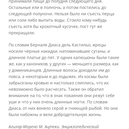
принимали пищи до полудня следующего дня.
Остальные ели в полночь, а потом постились до
следующей полуночи. Нельзя было ни съесть перца
или соли либо выпить воды. Стоило кому-нибудь
съесть хотя бы крохотный кусочек, пост тут же
прекращали.
По словам Берналя Диаса дель Кастильо, жрецы
носили чёрные накидки, напоминавшие сутаны, и
длинное платье до пят. У одних капюшоны были такие
же, как у каноников, у других — меньшего размера, как
у доминиканцев. Длинные волосы доходили им до
пояса, а некоторым и до лодыжек. Их космы были
забрызганы кровью и настолько слиплись, что их
невозможно было расчесать. Также он обратил
внимание на то, что в знак покаяния они режут себе
уши и что у них очень длинные ногти. По словам
Диаса, от них воняло серой и гниющей рыбой. Но они
были набожны и вели добродетельную жизнь.
Агилар-Морено М. Ацтеки. Энциклопедический