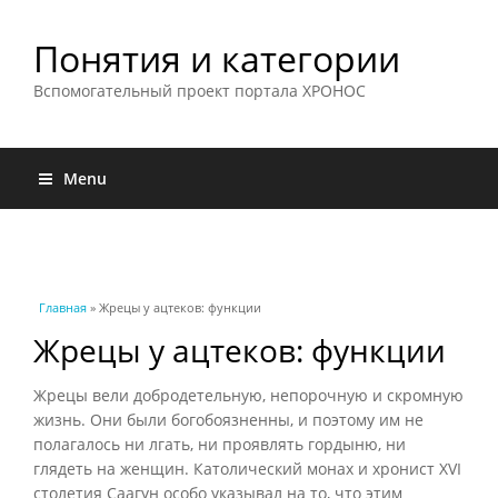
Понятия и категории
Вспомогательный проект портала ХРОНОС
Menu
Вы здесь
Главная
» Жрецы у ацтеков: функции
Жрецы у ацтеков: функции
Жрецы вели добродетельную, непорочную и скромную
жизнь. Они были богобоязненны, и поэтому им не
полагалось ни лгать, ни проявлять гордыню, ни
глядеть на женщин. Католический монах и хронист XVI
столетия Саагун особо указывал на то, что этим