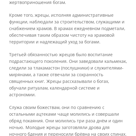
жертвоприношения богам.
Кроме того, жрецы, исполняя административные
функции, наблюдали за строительством, служащими и
снабжением храмов. В храмах ежедневном подметали,
обеспечивая таким образом чистоту на храмовой
территории и надлежащий уход за богами.
Третьей обязанностью жрецов было воспитание
подрастающего поколения. Они заведовали кальмекак,
следили за тлакамастон (послушники) и служителями-
мирянами, а также отвечали за сохранность
священных книг. Жрецы рассказывали о богах,
обучали ритуалам, календарной системе и
астрономии.
Служа своим божествам, они по сравнению с
остальными ацтеками чаще молились и совершали
обряд покаяния. Они молились три раза днём и один
ночью. Молодые жрецы заготовляли дрова для
ночного бдения и переносили брёвна на своих спинах.