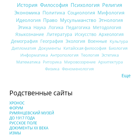
История
Философия
Психология
Религия
Экономика
Политика
Социология
Мифология
Идеология
Право
Мусульманство
Этнология
Этика
Наука
Логика
Педагогика
Методология
Языкознание
Литература
Искусство
Археология
Демография
География
Экология
Военные
Культура
Дипломатия
Документы
Китайская философия
Биология
Информатика
Антропология
Теология
Эстетика
Математика
Риторика
Мировоззрение
Архитектура
Физика
Феноменология
Еще
Родственные сайты
ХРОНОС
ФОРУМ
РУМЯНЦЕВСКИЙ МУЗЕЙ
ДО 1917 ГОДА
РУССКОЕ ПОЛЕ
ДОКУМЕНТЫ XX ВЕКА
ИЗМЫ