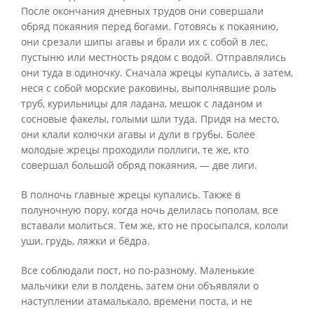
После окончания дневных трудов они совершали
обряд покаяния перед богами. Готовясь к покаянию,
они срезали шипы агавы и брали их с собой в лес,
пустыню или местность рядом с водой. Отправлялись
они туда в одиночку. Сначала жрецы купались, а затем,
неся с собой морские раковины, выполнявшие роль
труб, курильницы для ладана, мешок с ладаном и
сосновые факелы, голыми шли туда. Придя на место,
они клали колючки агавы и дули в грубы. Более
молодые жрецы проходили поллиги, те же, кто
совершал большой обряд покаяния, — две лиги.
В полночь главные жрецы купались. Также в
полуночную пору, когда ночь делилась пополам, все
вставали молиться. Тем же, кто не просыпался, кололи
уши, грудь, ляжки и бёдра.
Все соблюдали пост, но по-разному. Маленькие
мальчики ели в полдень, затем они объявляли о
наступлении атамалькало, времени поста, и не