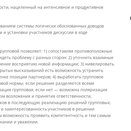
ости, нацеленный на интенсивное и продуктивное
ованием системы логически обоснованных доводов
и и установки участников дискуссии в ходе
рупповой позволяет: 1) сопоставляя противоположные
идеть проблему с разных сторон; 2) уточнить взаимные
ление восприятию новой информации; 3) нивелировать
крытых высказываний есть возможность устранить
енке позиции партнеров; 4) выработать групповое
овой нормы; если решение разделяется всеми
зация групповая, если нет — возможна поляризация
изм возложения и принятия ответственности,
иков в последующую реализацию решений групповых;
и и заинтересованность участников в решении
им возможность проявить компетентность и тем самым
знании и уважении.