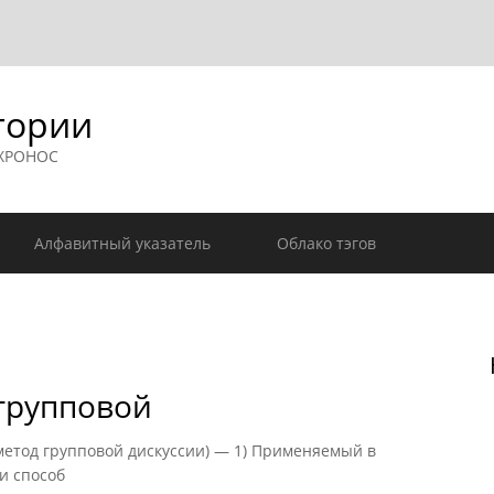
гории
 ХРОНОС
Алфавитный указатель
Облако тэгов
групповой
од групповой дискуссии) — 1) Применяемый в
ами способ