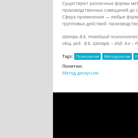
Существуют различные формы мето
производственных совещаний до с
Сфера применения — любые формы
групповых действий: производство,
Шапарь В.Б. Новейший психологически
общ. ред. В.Б. Шапаря. – Изд. 4-е – Р
Tags:
Психология
Методология
Р
Понятие:
Метод дискуссии