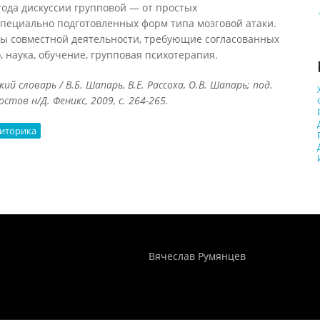
да дискуссии групповой — от простых
пециально подготовленных форм типа мозговой атаки.
 совместной деятельности, требующие согласованных
 наука, обучение, групповая психотерапия.
й словарь / В.Б. Шапарь, В.Е. Рассоха, О.В. Шапарь; под.
остов н/Д. Феникс, 2009, с. 264-265.
иторика
Понятия И Категории - Исторический Проект ХРОНОС
WEB-редактор
Вячеслав Румянцев