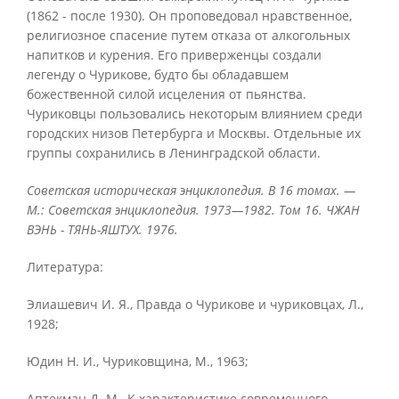
(1862 - после 1930). Он проповедовал нравственное,
религиозное спасение путем отказа от алкогольных
напитков и курения. Его приверженцы создали
легенду о Чурикове, будто бы обладавшем
божественной силой исцеления от пьянства.
Чуриковцы пользовались некоторым влиянием среди
городских низов Петербурга и Москвы. Отдельные их
группы сохранились в Ленинградской области.
Советская историческая энциклопедия. В 16 томах. —
М.: Советская энциклопедия. 1973—1982. Том 16. ЧЖАН
ВЭНЬ - ТЯНЬ-ЯШТУХ. 1976.
Литература:
Элиашевич И. Я., Правда о Чурикове и чуриковцах, Л.,
1928;
Юдин Н. И., Чуриковщина, М., 1963;
Аптекман Д. М., К характеристике современного