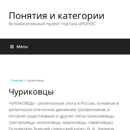
Понятия и категории
Вспомогательный проект портала ХРОНОС
Menu
Вы здесь
Главная
» Чуриковцы
Чуриковцы
ЧУРИКОВЦЫ - религиозная секта в России, основная в
религиозно-этическом движении трезвенников, в
котором существовали и другие секты (анисимовцы,
григорьевцы, колосковцы, мироновцы, смирновцы).
Основатель бывший самарский купец И. А. Чуриков