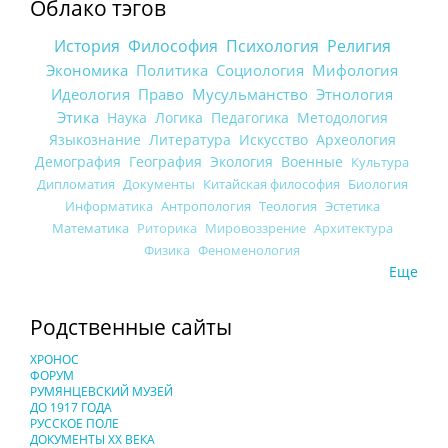
Облако тэгов
История
Философия
Психология
Религия
Экономика
Политика
Социология
Мифология
Идеология
Право
Мусульманство
Этнология
Этика
Наука
Логика
Педагогика
Методология
Языкознание
Литература
Искусство
Археология
Демография
География
Экология
Военные
Культура
Дипломатия
Документы
Китайская философия
Биология
Информатика
Антропология
Теология
Эстетика
Математика
Риторика
Мировоззрение
Архитектура
Физика
Феноменология
Еще
Родственные сайты
ХРОНОС
ФОРУМ
РУМЯНЦЕВСКИЙ МУЗЕЙ
ДО 1917 ГОДА
РУССКОЕ ПОЛЕ
ДОКУМЕНТЫ XX ВЕКА