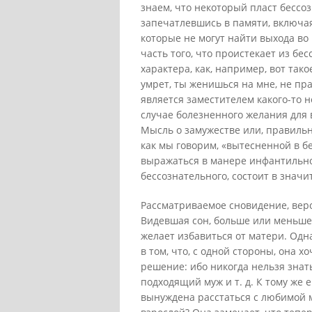
знаем, что некоторый пласт бессоз
запечатлевшись в памяти, включа
которые не могут найти выхода во
часть того, что проистекает из бе
характера, как, например, вот так
умрет, ты женишься на мне, не пр
является заместителем какого-то 
случае болезненного желания для
Мысль о замужестве или, правильн
как мы говорим, «вытесненной в б
выражаться в манере инфантильно
бессознательного, состоит в зна
Рассматриваемое сновидение, веро
Видевшая сон, больше или меньше,
желает избавиться от матери. Одн
в том, что, с одной стороны, она 
решение: ибо никогда нельзя знать,
подходящий муж и т. д. К тому же е
вынуждена расстаться с любимой 