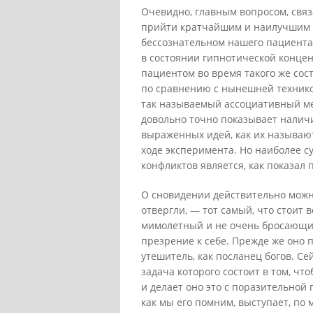
Очевидно, главным вопросом, связ
прийти кратчайшим и наилучшим п
бессознательном нашего пациента
в состоянии гипнотической конце
пациентом во время такого же сост
по сравнению с нынешней технико
так называемый ассоциативный ме
довольно точно показывает налич
выраженных идей, как их называю
ходе эксперимента. Но наиболее 
конфликтов является, как показал
О сновидении действительно можно 
отвергли, — тот самый, что стоит в
мимолетный и не очень бросающийс
презрение к себе. Прежде же оно 
утешитель, как посланец богов. Се
задача которого состоит в том, чт
и делает оно это с поразительной 
как мы его помним, выступает, по