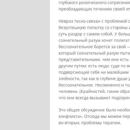
глубокого религиозного сотрясения
преобладающих течениях своей эп
Невроз тесно связан с проблемой 
безуспешную попытку со стороны 
суть раздор с самим собой. У бол
сознательный разум хочет полагат
бессознательное борется за свой
который сознательный разум пыта
представительными, чем они есть 
другим путем: есть люди, судя по 
подвергающие себя ни малейшим о
злобности, так как в глубине души
бессознательное. Несомненно и то
человека. (Крайностей, таким обра
что они всегда вызывают подозре
Это общее обсуждение было необхо
конфликта». Отсюда мы можем пере
во-вторых, проблемы терапии.