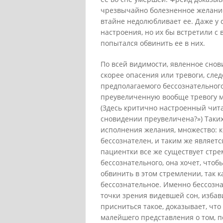
чрезвычайно болезненное желание 
втайне недолюбливает ее. Даже у
настроения, но их бы встретили с
попытался обвинить ее в них.
По всей видимости, явленное снов
скорее опасения или тревоги, сле
предполагаемого бессознательного
преувеличенную вообще тревогу м
(Здесь критично настроенный чита
сновидении преувеличена?») Таких 
исполнения желания, множество: 
бессознателен, и таким же являет
пациентки все же существует стре
бессознательного, она хочет, чтоб
обвинить в этом стремлении, так ка
бессознательное. Именно бессозна
точки зрения видевшей сон, избави
присниться такое, доказывает, что
малейшего представления о том, п