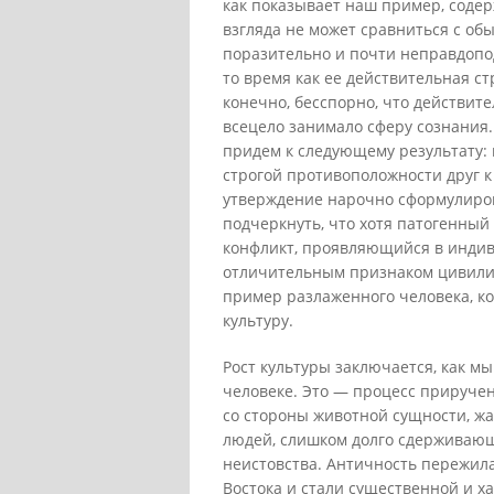
как показывает наш пример, соде
взгляда не может сравниться с о
поразительно и почти неправдопод
то время как ее действительная ст
конечно, бесспорно, что действит
всецело занимало сферу сознания.
придем к следующему результату: 
строгой противоположности друг к 
утверждение нарочно сформулирова
подчеркнуть, что хотя патогенный
конфликт, проявляющийся в индиви
отличительным признаком цивилиз
пример разлаженного человека, ко
культуру.
Рост культуры заключается, как м
человеке. Это — процесс прируче
со стороны животной сущности, жа
людей, слишком долго сдерживающ
неистовства. Античность пережила
Востока и стали существенной и х