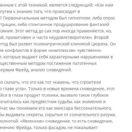
анным с этой техникой, является следующий: «Как нам
утем к знанию того, что происходит в
? Первоначальным методом был гипнотизм: либо опрос
нтрации, либо спонтанное продуцирование фантазий
ояния. Этот метод до сих пор иногда применяется, но,
й, примитивен и часто неудовлетворителен. Второй
тод был развит психиатрической клиникой Цюриха. Он
ие конфликтов в форме «комплексов» чувственно-
т, которые выдают себя характерными нарушениями в
существенным методом постижения патогенных
 первым Фрейд, анализ сновидений.
сказать, что это как тот «камень, что строители
о главе угла». Только в новые времена сновидение, этот
я в глаза продукт психики, вызвало такое глубокое
почиталось как предвестник судьбы, как знамение и
йчас мы понимаем его как эмиссара бессознательного,
обы выдавать секреты, скрытые от сознательного разума,
полнотой. «Явленное» сновидение, то есть сновидение,
 мнению Фрейда, только фасадом, не показывает