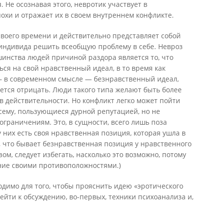
. Не осознавая этого, невротик участвует в
охи и отражает их в своем внутреннем конфликте.
своего времени и действительно представляет собой
индивида решить всеобщую проблему в себе. Невроз
ьшинства людей причиной раздора является то, что
ься на свой нравственный идеал, в то время как
 — в современном смысле — безнравственный идеал,
ется отрицать. Люди такого типа желают быть более
в действительности. Но конфликт легко может пойти
всему, пользующиеся дурной репутацией, но не
граничениям. Это, в сущности, всего лишь поза
 у них есть своя нравственная позиция, которая ушла в
, что бывает безнравственная позиция у нравственного
зом, следует избегать, насколько это возможно, потому
ние своими противоположностями.)
димо для того, чтобы прояснить идею «эротического
йти к обсуждению, во-первых, техники психоанализа и,