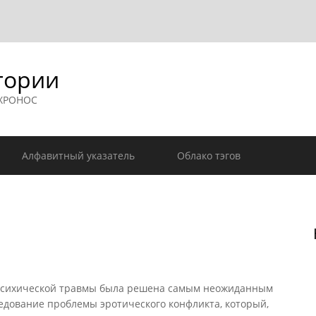
гории
 ХРОНОС
Алфавитный указатель
Облако тэгов
 психической травмы была решена самым неожиданным
следование проблемы эротического конфликта, который,