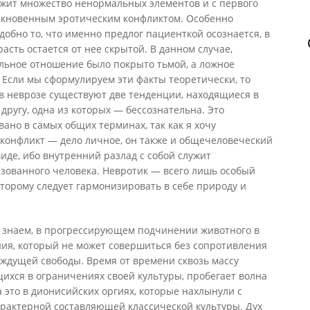
ржит множество ненормальных элементов и с первого
быкновенным эротическим конфликтом. Особенно
обно то, что именно предлог пациенткой осознается, в
расть остается от нее скрытой. В данном случае,
ельное отношение было покрыто тьмой, а ложное
 Если мы сформулируем эти факты теоретически, то
в неврозе существуют две тенденции, находящиеся в
другу, одна из которых — бессознательна. Это
но в самых общих терминах, так как я хочу
 конфликт — дело личное, он также и общечеловеческий
де, ибо внутренний разлад с собой служит
ованного человека. Невротик — всего лишь особый
торому следует гармонизировать в себе природу и
ы знаем, в прогрессирующем подчинении животного в
ния, который не может совершиться без сопротивления
ждущей свободы. Время от времени сквозь массу
ихся в ограничениях своей культуры, пробегает волна
 это в дионисийских оргиях, которые нахлынули с
арактерной составляющей классической культуры. Дух