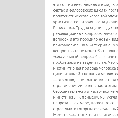
этих оргий внес немалый вклад в 
сектах и философских школах после
политеистического хаоса той эпо
христианство. Вторая волна диони
Ренессанса. Трудно оценить дух с
революционных вопросов, начало 
вопрос», и это породило новый ви
психоанализа, на чьи теории оно 
концов, никто не может быть полн
«сексуальный вопрос» был значит
проблемами на задний план. Что, о
инстинктивная природа человека 
цивилизацией. Названия меняются,
— это отнюдь не только животная 
ограничениями; очень часто этим
бессознательного и настолько же 
и инстинкты. К примеру, мы могли
невроза в той мере, насколько с
страстями, к которым «сексуальны
Может оказаться, что и политичес