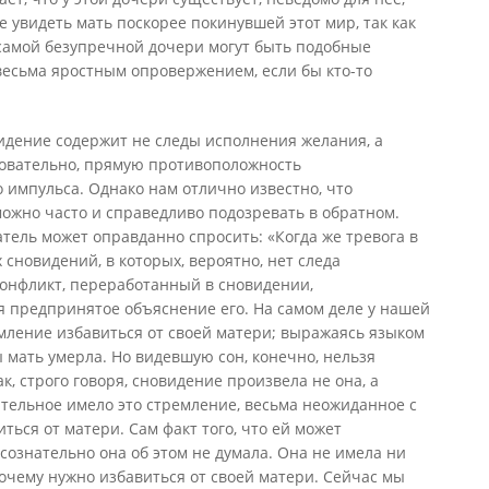
увидеть мать поскорее покинувшей этот мир, так как
 самой безупречной дочери могут быть подобные
 весьма яростным опровержением, если бы кто-то
идение содержит не следы исполнения желания, а
довательно, прямую противоположность
 импульса. Однако нам отлично известно, что
ожно часто и справедливо подозревать в обратном.
тель может оправданно спросить: «Когда же тревога в
сновидений, в которых, вероятно, нет следа
конфликт, переработанный в сновидении,
ся предпринятое объяснение его. На самом деле у нашей
мление избавиться от своей матери; выражаясь языком
ы мать умерла. Но видевшую сон, конечно, нельзя
к, строго говоря, сновидение произвела не она, а
тельное имело это стремление, весьма неожиданное с
ться от матери. Сам факт того, что ей может
 сознательно она об этом не думала. Она не имела ни
очему нужно избавиться от своей матери. Сейчас мы