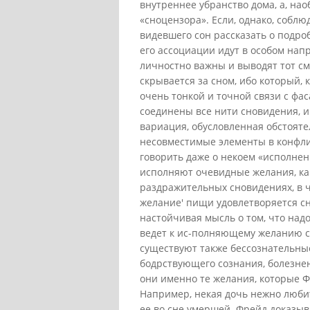
внутреннее убранство дома, а, на
«сноцензора». Если, однако, собл
видевшего сон рассказать о подроб
его ассоциации идут в особом нап
личностно важны и выводят тот см
скрывается за сном, ибо который,
очень тонкой и точной связи с фас
соединены все нити сновидения, и
вариация, обусловленная обстояте
несовместимые элементы в конфли
говорить даже о некоем «исполнен
исполняют очевидные желания, как
раздражительных сновидениях, в ч
желание' пищи удовлетворяется с
настойчивая мысль о том, что над
ведет к ис-полняющему желанию сно
существуют также бессознательны
бодрствующего сознания, болезне
они именно те желания, которые 
Например, некая дочь нежно любит
ее во сне умершей. Фрейд доказыва