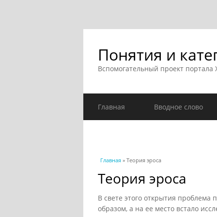
Понятия и кате
Вспомогательный проект портала
Главная
Вводное слово
Вы здесь
Главная
» Теория эроса
Теория эроса
В свете этого открытия проблема
образом, а на ее место встало ис