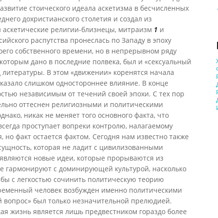
развитие стоического идеала аскетизма в бесчисленных
днего дохристианского столетия и создал из
хи аскетические религии-близнецы, митраизм
1
и
сийского распутства пронеслась по Западу в эпоху
воего собственного времени, но в непрерывном ряду
которым дано в последние полвека, был и «сексуальный
д литературы. В этом «движении» коренятся начала
оказало слишком одностороннее влияние. В конце
остью независимым от течений своей эпохи. С тех пор
ельно оттеснен религиозными и политическими
днако, никак не меняет того основного факта, что
всегда проступает вопреки контролю, налагаемому
 но факт остается фактом. Сегодня нам известно также
сущность, которая не ладит с цивилизованными
 являются новые идеи, которые прорываются из
не гармонируют с доминирующей культурой, насколько
 бы с легкостью сочинить политическую теорию
овременный человек возбужден именно политическими
й вопрос» был только незначительной прелюдией.
кая жизнь является лишь предвестником гораздо более