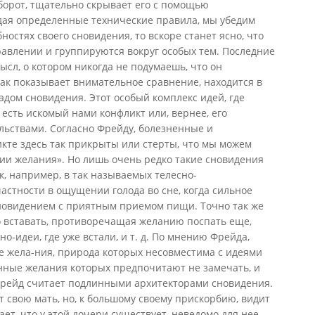
оборот, тщательно скрывает его с помощью
юдая определенные технические правила, мы убедим
ностях своего сновидения, то вскоре станет ясно, что
равлении и группируются вокруг особых тем. Последние
ысл, о котором никогда не подумаешь, что он
 как показывает внимательное сравнение, находится в
адом сновидения. Этот особый комплекс идей, где
 есть искомый нами конфликт или, вернее, его
льствами. Согласно Фрейду, болезненные и
кте здесь так прикрыты или стерты, что мы можем
ии желания». Но лишь очень редко такие сновидения
, например, в так называемых телесно-
астности в ощущении голода во сне, когда сильное
новидением с приятным приемом пищи. Точно так же
о вставать, противоречащая желанию поспать еще,
-идеи, где уже встали, и т. д. По мнению Фрейда,
е жела-ния, природа которых несовместима с идеями
нные желания которых предпочитают не замечать, и
Фрейд считает подлинными архитекторами сновидения.
 свою мать, но, к большому своему прискорбию, видит
ет, что у этой дочери существует, неведомо для нее,