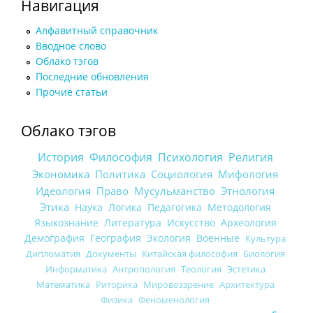
Навигация
Алфавитный справочник
Вводное слово
Облако тэгов
Последние обновления
Прочие статьи
Облако тэгов
История
Философия
Психология
Религия
Экономика
Политика
Социология
Мифология
Идеология
Право
Мусульманство
Этнология
Этика
Наука
Логика
Педагогика
Методология
Языкознание
Литература
Искусство
Археология
Демография
География
Экология
Военные
Культура
Дипломатия
Документы
Китайская философия
Биология
Информатика
Антропология
Теология
Эстетика
Математика
Риторика
Мировоззрение
Архитектура
Физика
Феноменология