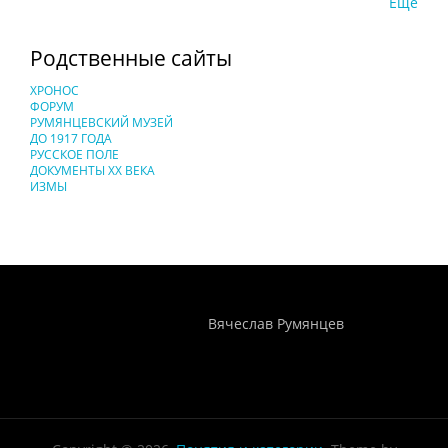
Еще
Родственные сайты
ХРОНОС
ФОРУМ
РУМЯНЦЕВСКИЙ МУЗЕЙ
ДО 1917 ГОДА
РУССКОЕ ПОЛЕ
ДОКУМЕНТЫ XX ВЕКА
ИЗМЫ
Понятия И Категории - Исторический Проект ХРОНОС
WEB-редактор
Вячеслав Румянцев