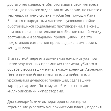
достаточно сильна, чтобы отстаивать свои интересы
вплоть до попыток отделения от империи, но вместе с
тем недостаточно сильна, чтобы без помощи Рима
бороться с народными массами в условиях крайне
обострившихся социальных противоречий. Наконец,
они показали значительное ослабление связей между
восточными и западными провинциями. Всё это
подготовило изменения происшедшие в империи к
концу III века.
В известной мере эти изменения начались уже при
непосредственных преемниках Галлиена, убитого в
борьбе с восставшим начальником конницы Авреолом.
Почти все они были незнатными и небогатыми
уроженцами дунайских провинций, сделавшими
карьеру в армии. Поэтому их обычно называют
«иллирийскими» императорами.
Для «иллирийских» императоров характерно
стремление укрепить монархическую власть, подавить