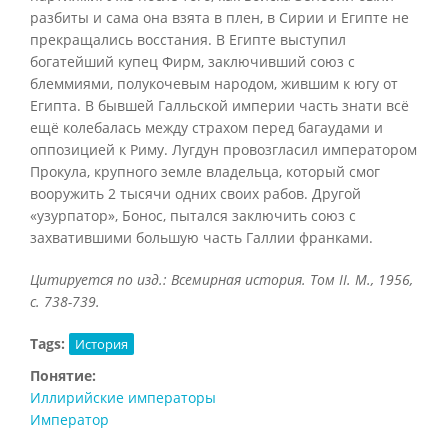
разбиты и сама она взята в плен, в Сирии и Египте не
прекращались восстания. В Египте выступил
богатейший купец Фирм, заключивший союз с
блеммиями, полукочевым народом, жившим к югу от
Египта. В бывшей Галльской империи часть знати всё
ещё колебалась между страхом перед багаудами и
оппозицией к Риму. Лугдун провозгласил императором
Прокула, крупного земле владельца, который смог
вооружить 2 тысячи одних своих рабов. Другой
«узурпатор», Бонос, пытался заключить союз с
захватившими большую часть Галлии франками.
Цитируется по изд.: Всемирная история. Том
II. М., 1956,
с. 738-739.
Tags:
История
Понятие:
Иллирийские императоры
Император