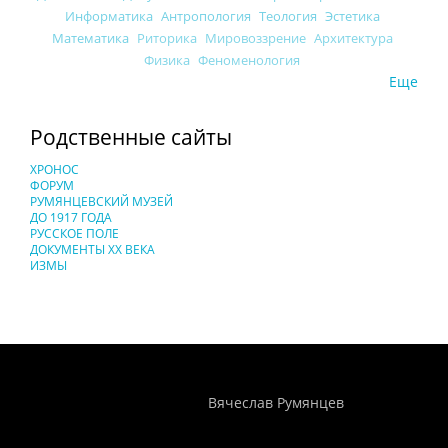
Информатика
Антропология
Теология
Эстетика
Математика
Риторика
Мировоззрение
Архитектура
Физика
Феноменология
Еще
Родственные сайты
ХРОНОС
ФОРУМ
РУМЯНЦЕВСКИЙ МУЗЕЙ
ДО 1917 ГОДА
РУССКОЕ ПОЛЕ
ДОКУМЕНТЫ XX ВЕКА
ИЗМЫ
Понятия И Категории - Исторический Проект ХРОНОС
WEB-редактор
Вячеслав Румянцев