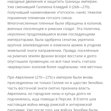
народные движения и защитить границы империи.
Уже сменивший Галлиена Клавдий II (268—270),
получивший наименование «Готского», нанёс тяжелое
поражение племенам готского союза.
Многочисленные пленные были обращены в колонов,
военных поселенцев и римских солдат. Эта политика,
неуклонно продолжавшаяся всеми последующими
императорами, была одобрена сенатом, укрепила
крупное землевладение и изменила армию в угодном
земельной знати направлении. Правда, поселённые
на римских землях франки вскоре восстали и долго
опустошали провинции, но всё-таки знать считала
«варварских» колонов более надёжными, чем местных.
При Аврелиане (270—275) к империи были вновь
присоединены не только Галлия но и царство Зенобии.
Часть восточной знати охотно признала власть
Аврелиана, но городские низы и купцы долго не
подчинялись, ища помощи в Персии. В Египте шла
настоящая война между римской и антиримской
партиями. Уже после того, как войска Зенобии были