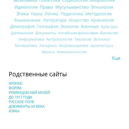
Экономика
Идеология
Право
Мусульманство
Этнология
Этика
Наука
Логика
Педагогика
Методология
Языкознание
Литература
Искусство
Археология
Демография
География
Экология
Военные
Культура
Дипломатия
Документы
Китайская философия
Биология
Информатика
Антропология
Теология
Эстетика
Математика
Риторика
Мировоззрение
Архитектура
Физика
Феноменология
Еще
Родственные сайты
ХРОНОС
ФОРУМ
РУМЯНЦЕВСКИЙ МУЗЕЙ
ДО 1917 ГОДА
РУССКОЕ ПОЛЕ
ДОКУМЕНТЫ XX ВЕКА
ИЗМЫ