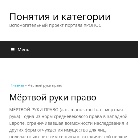
Понятия и категории
Вспомогательный проект портала ХРОНОС
Menu
Вы здесь
Главная
» Мёртвой руки право
Мёртвой руки право
МЁРТВОЙ РУКИ ПРАВО (лат. manus mortua - мертвая
рука) - одна из норм средневекового права в Западной
Европе, ограничивавшая возможности наследования и
других форм отчуждения имущества для лиц,
подвластных светским сеньорам, католической церкви