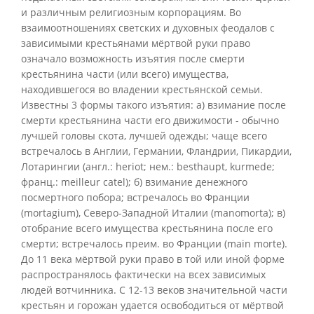
и различным религиозным корпорациям. Во
взаимоотношениях светских и духовных феодалов с
зависимыми крестьянами мёртвой руки право
означало возможность изъятия после смерти
крестьянина части (или всего) имущества,
находившегося во владении крестьянской семьи.
Известны 3 формы такого изъятия: а) взимание после
смерти крестьянина части его движимости - обычно
лучшей головы скота, лучшей одежды; чаще всего
встречалось в Англии, Германии, Фландрии, Пикардии,
Лотарингии (англ.: heriot; нем.: besthaupt, kurmede;
франц.: meilleur catel); б) взимание денежного
посмертного побора; встречалось во Франции
(mortagium), Северо-Западной Италии (manomorta); в)
отобрание всего имущества крестьянина после его
смерти; встречалось преим. во Франции (main morte).
До 11 века мёртвой руки право в той или иной форме
распространялось фактически на всех зависимых
людей вотчинника. С 12-13 веков значительной части
крестьян и горожан удается освободиться от мёртвой