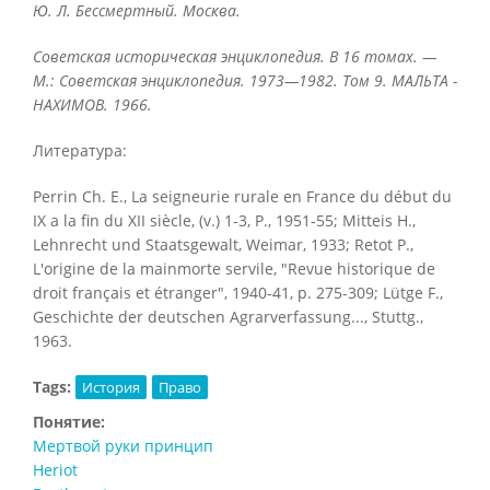
Ю. Л. Бессмертный. Москва.
Советская историческая энциклопедия. В 16 томах. —
М.: Советская энциклопедия. 1973—1982. Том 9. МАЛЬТА -
НАХИМОВ. 1966.
Литература:
Perrin Ch. E., La seigneurie rurale en France du début du
IX а la fin du XII siècle, (v.) 1-3, P., 1951-55; Mitteis H.,
Lehnrecht und Staatsgewalt, Weimar, 1933; Retot P.,
L'origine de la mainmorte servile, "Revue historique de
droit français et étranger", 1940-41, p. 275-309; Lütge F.,
Geschichte der deutschen Agrarverfassung..., Stuttg.,
1963.
Tags:
История
Право
Понятие:
Мертвой руки принцип
Heriot