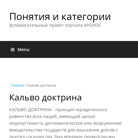
Понятия и категории
Вспомогательный проект портала ХРОНОС
Menu
Вы здесь
Главная
» Кальво доктрина
Кальво доктрина
КАЛЬВО ДОКТРИНА - принцип юридического
равенства всех наций, имеющий целью
недопустимость дипломатическое или вооруженное
вмешательства государств для взыскания долгов с
другого государства; был впервые провозглашен