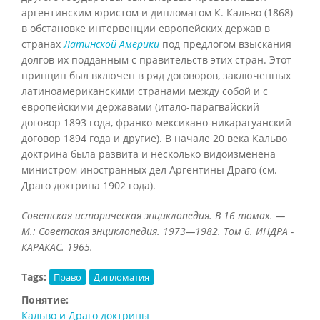
аргентинским юристом и дипломатом К. Кальво (1868)
в обстановке интервенции европейских держав в
странах
Латинской Америки
под предлогом взыскания
долгов их подданным с правительств этих стран. Этот
принцип был включен в ряд договоров, заключенных
латиноамериканскими странами между собой и с
европейскими державами (итало-парагвайский
договор 1893 года, франко-мексикано-никарагуанский
договор 1894 года и другие). В начале 20 века Кальво
доктрина была развита и несколько видоизменена
министром иностранных дел Аргентины Драго (см.
Драго доктрина 1902 года).
Советская историческая энциклопедия. В 16 томах. —
М.: Советская энциклопедия. 1973—1982. Том 6. ИНДРА -
КАРАКАС. 1965.
Tags:
Право
Дипломатия
Понятие:
Кальво и Драго доктрины