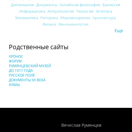
Дипломатия
Документы
Китайская философия
Биология
Информатика
Антропология
Теология
Эстетика
Математика
Риторика
Мировоззрение
Архитектура
Физика
Феноменология
Еще
Родственные сайты
ХРОНОС
ФОРУМ
РУМЯНЦЕВСКИЙ МУЗЕЙ
ДО 1917 ГОДА
РУССКОЕ ПОЛЕ
ДОКУМЕНТЫ XX ВЕКА
ИЗМЫ
Понятия И Категории - Исторический Проект ХРОНОС
WEB-редактор
Вячеслав Румянцев