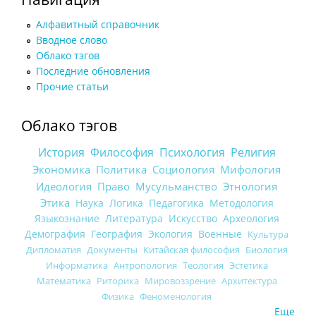
Алфавитный справочник
Вводное слово
Облако тэгов
Последние обновления
Прочие статьи
Облако тэгов
История
Философия
Психология
Религия
Экономика
Политика
Социология
Мифология
Идеология
Право
Мусульманство
Этнология
Этика
Наука
Логика
Педагогика
Методология
Языкознание
Литература
Искусство
Археология
Демография
География
Экология
Военные
Культура
Дипломатия
Документы
Китайская философия
Биология
Информатика
Антропология
Теология
Эстетика
Математика
Риторика
Мировоззрение
Архитектура
Физика
Феноменология
Еще