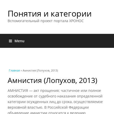
Понятия и категории
Вспомогательный проект портала ХРОНОС
Menu
Вы здесь
Главная
» Амнистия (Лопухов, 2013)
Амнистия (Лопухов, 2013)
АМНИСТИЯ — акт прощения; частичное или полное
освобождение от судебного наказания определенной
категории осужденных лиц до срока, осуществляемое
верховной властью. В Российской Федерации
объявление амнистии относится к ведению