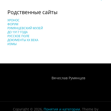
Родственные сайты
ХРОНОС
ФОРУМ
РУМЯНЦЕВСКИЙ МУЗЕЙ
ДО 1917 ГОДА
РУССКОЕ ПОЛЕ
ДОКУМЕНТЫ XX ВЕКА
ИЗМЫ
Понятия И Категории - Исторический Проект ХРОНОС
WEB-редактор
Вячеслав Румянцев
Copyright © 2026,
Понятия и категории
. Theme by