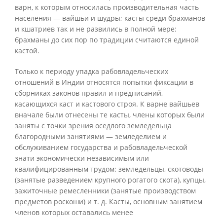
варн, к которым относилась производительная часть
населения — вайшьи и шудры; касты среди брахманов
и кшатриев так и не развились в полной мере:
брахманы до сих пор по традиции считаются единой
кастой.
Только к периоду упадка рабовладельческих
отношений в Индии относятся попытки фиксации в
сборниках законов правил и предписаний,
касающихся каст и кастового строя. К варне вайшьев
вначале были отнесены те касты, члены которых были
заняты с точки зрения оседлого земледельца
благородными занятиями — земледелием и
обслуживанием государства и рабовладельческой
знати экономически независимым или
квалифицированным трудом: земледельцы, скотоводы
(занятые разведением крупного рогатого скота), купцы,
зажиточные ремесленники (занятые производством
предметов роскоши) и т. д. Касты, основным занятием
членов которых оставались менее