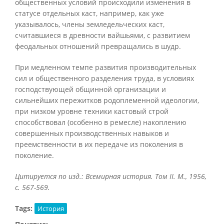
общественных условий происходили изменения в
статусе отдельных каст, например, как уже
указывалось, члены земледельческих каст,
считавшиеся в древности вайшьями, с развитием
феодальных отношений превращались в шудр.
При медленном темпе развития производительных
сил и общественного разделения труда, в условиях
господствующей общинной организации и
сильнейших пережитков родоплеменной идеологии,
при низком уровне техники кастовый строй
способствовал (особенно в ремесле) накоплению
совершенных производственных навыков и
преемственности в их передаче из поколения в
поколение.
Цитируется по изд.: Всемирная история. Том
II. М., 1956,
с. 567-569.
Tags:
История