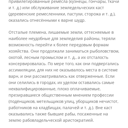
привилегированные ремёсла (кузнецы, гончары, ткачи
и т. д.) или обслуживание земледельческих каст
(деревенские ремесленники, пастухи, сторожа и т. д.),
оказались отнесёнными к варне шудр.
Отсталые племена, лишаемые земли, оттесняемые в
наиболее неудобные для земледелия районы, теряли
возможность перейти к более передовым формам
хозяйства. Они продолжали заниматься рыболовством,
охотой, лесным промыслом и т. д., а их отсталость
консервировалась. По мере того, как они подвергались
ассимиляции, для них не оказывалось места в системе
варн, и они рассматривались как отверженные. Если
они селились в городах, их уделом оставались самые
неквалифицированные, плохо оплачиваемые,
презиравшиеся общественным мнением профессии
(подёнщиков, метельщиков улиц, уборщиков нечистот,
работников на кладбищах, палачей и т. д.). Вне каст
оказывались также бывшие рабы, посаженные на
землю рабовладельческой аристократией.