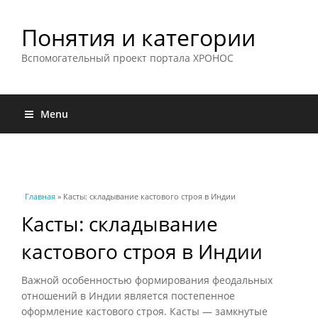
Понятия и категории
Вспомогательный проект портала ХРОНОС
Menu
Вы здесь
Главная
» Касты: складывание кастового строя в Индии
Касты: складывание
кастового строя в Индии
Важной особенностью формирования феодальных
отношений в Индии является постепенное
оформление кастового строя. Касты — замкнутые