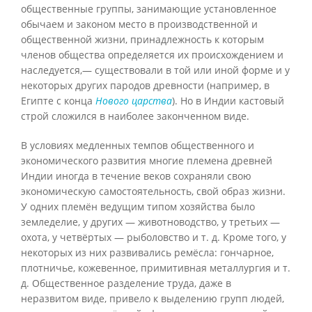
общественные группы, занимающие установленное
обычаем и законом место в производственной и
общественной жизни, принадлежность к которым
членов общества определяется их происхождением и
наследуется,— существовали в той или иной форме и у
некоторых других пародов древности (например, в
Египте с конца
Нового царства
). Но в Индии кастовый
строй сложился в наиболее законченном виде.
В условиях медленных темпов общественного и
экономического развития многие племена древней
Индии иногда в течение веков сохраняли свою
экономическую самостоятельность, свой образ жизни.
У одних племён ведущим типом хозяйства было
земледелие, у других — животноводство, у третьих —
охота, у четвёртых — рыболовство и т. д. Кроме того, у
некоторых из них развивались ремёсла: гончарное,
плотничье, кожевенное, примитивная металлургия и т.
д. Общественное разделение труда, даже в
неразвитом виде, привело к выделению групп людей,