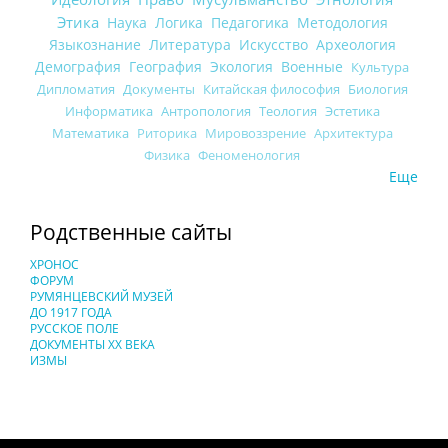
Этика
Наука
Логика
Педагогика
Методология
Языкознание
Литература
Искусство
Археология
Демография
География
Экология
Военные
Культура
Дипломатия
Документы
Китайская философия
Биология
Информатика
Антропология
Теология
Эстетика
Математика
Риторика
Мировоззрение
Архитектура
Физика
Феноменология
Еще
Родственные сайты
ХРОНОС
ФОРУМ
РУМЯНЦЕВСКИЙ МУЗЕЙ
ДО 1917 ГОДА
РУССКОЕ ПОЛЕ
ДОКУМЕНТЫ XX ВЕКА
ИЗМЫ