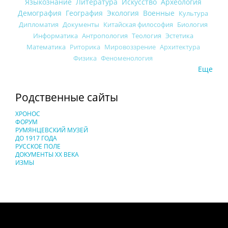
Языкознание
Литература
Искусство
Археология
Демография
География
Экология
Военные
Культура
Дипломатия
Документы
Китайская философия
Биология
Информатика
Антропология
Теология
Эстетика
Математика
Риторика
Мировоззрение
Архитектура
Физика
Феноменология
Еще
Родственные сайты
ХРОНОС
ФОРУМ
РУМЯНЦЕВСКИЙ МУЗЕЙ
ДО 1917 ГОДА
РУССКОЕ ПОЛЕ
ДОКУМЕНТЫ XX ВЕКА
ИЗМЫ
Понятия И Категории - Исторический Проект ХРОНОС