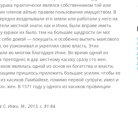
курака практически являлся собственником той или
гих членов айлью правом пользования имуществом. В
ередно возделывали его земли или работали у него на
тели местной знати, как и Инки, были вправе иметь
 у кураки их было, тем на большие щедрости он мог
к себе домой — покушать и особенно выпить маисового
 он узаконивал и укреплял свою власть. Этих
ли во многом благодаря Инке. Во время одной из
 преподнес в дар местному касику сразу сто жен.
иков являлась одной из основ их богатства и власти,
рациям пришлось приложить большие усилия, чтобы ее
 из касиков Ламбайеке, помимо первой супруги, имел и
», жен. В 1571 году у одного из касиков провинции
. Инки. М., 2013, с. 81-84.