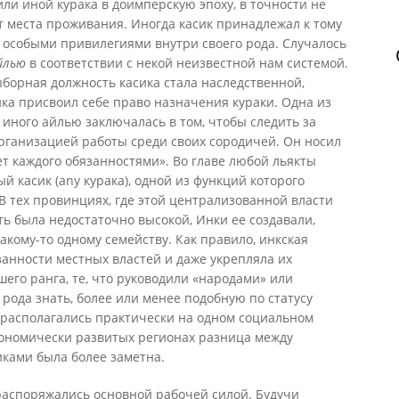
ли иной курака в доимперскую эпоху, в точности не
от места проживания. Иногда касик принадлежал к тому
ь особыми привилегиями внутри своего рода. Случалось
йлью
в соответствии с некой неизвестной нам системой.
борная должность касика стала наследственной,
нка присвоил себе право назначения кураки. Одна из
 иного айлью заключалась в том, чтобы следить за
рганизацией работы среди своих сородичей. Он носил
ляет каждого обязанностями». Во главе любой льякты
ый касик (any курака), одной из функций которого
В тех провинциях, где этой централизованной власти
ть была недостаточно высокой, Инки ее создавали,
акому-то одному семейству. Как правило, инкская
анности местных властей и даже укрепляла их
шего ранга, те, что руководили «народами» или
 рода знать, более или менее подобную по статусу
к располагались практически на одном социальном
кономически развитых регионах разница между
ками была более заметна.
 распоряжались основной рабочей силой. Будучи