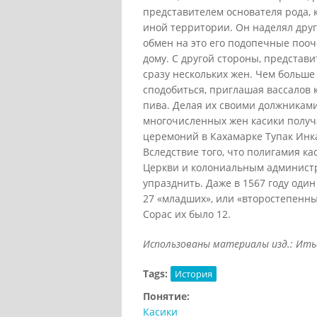
представителем основателя рода, 
иной территории. Он наделял дру
обмен на это его подопечные пооч
дому. С другой стороны, представи
сразу нескольких жен. Чем больше
сподобиться, приглашая вассалов 
пива. Делая их своими должниками,
многочисленных жен касики получа
церемоний в Кахамарке Тупак Инка
Вследствие того, что полигамия кас
Церкви и колониальным админист
упразднить. Даже в 1567 году один
27 «младших», или «второстепенных
Сорас их было 12.
Использованы материалы изд.: Итье С
Tags:
История
Понятие:
Касики