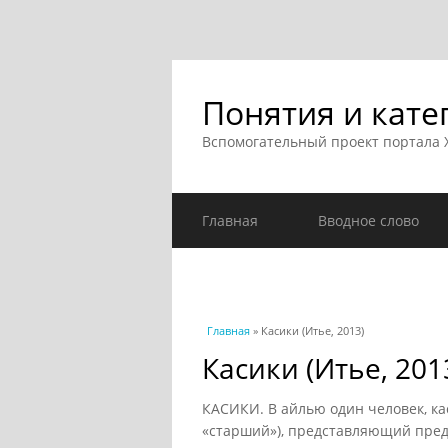
Понятия и кате
Вспомогательный проект портала
Главная
Вводное слово
Вы здесь
Главная
» Касики (Итье, 2013)
Касики (Итье, 201
КАСИКИ. В айлью один человек, ка
«старший»), представляющий предк