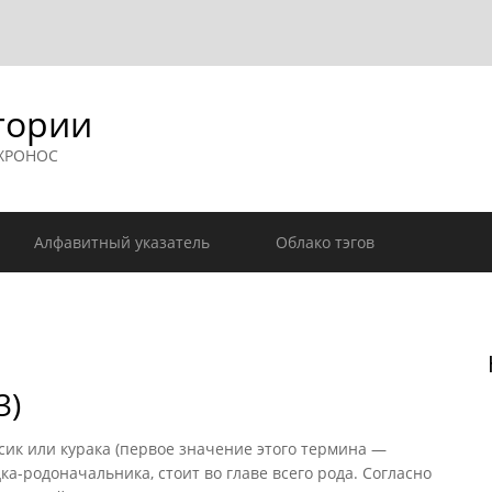
гории
 ХРОНОС
Алфавитный указатель
Облако тэгов
3)
сик или курака (первое значение этого термина —
а-родоначальника, стоит во главе всего рода. Согласно