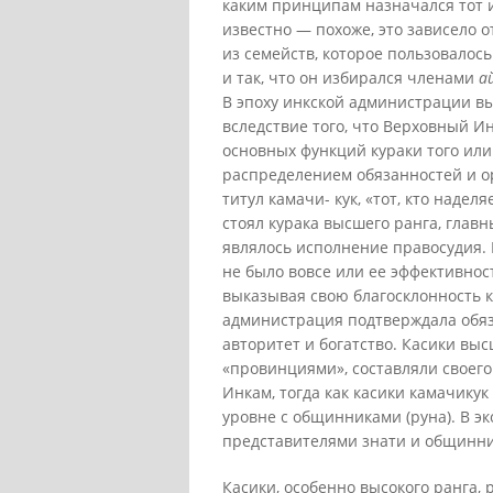
каким принципам назначался тот и
известно — похоже, это зависело 
из семейств, которое пользовалос
и так, что он избирался членами
а
В эпоху инкской администрации вы
вследствие того, что Верховный И
основных функций кураки того или
распределением обязанностей и о
титул камачи- кук, «тот, кто наде
стоял курака высшего ранга, главн
являлось исполнение правосудия. 
не было вовсе или ее эффективнос
выказывая свою благосклонность к
администрация подтверждала обяз
авторитет и богатство. Касики выс
«провинциями», составляли своего
Инкам, тогда как касики камачику
уровне с общинниками (руна). В э
представителями знати и общинни
Касики, особенно высокого ранга,