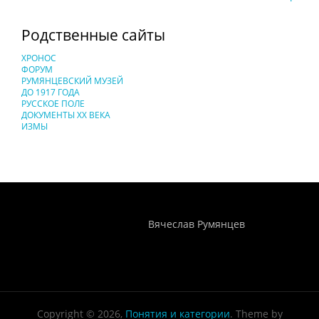
Родственные сайты
ХРОНОС
ФОРУМ
РУМЯНЦЕВСКИЙ МУЗЕЙ
ДО 1917 ГОДА
РУССКОЕ ПОЛЕ
ДОКУМЕНТЫ XX ВЕКА
ИЗМЫ
Понятия И Категории - Исторический Проект ХРОНОС
WEB-редактор
Вячеслав Румянцев
Copyright © 2026,
Понятия и категории
. Theme by