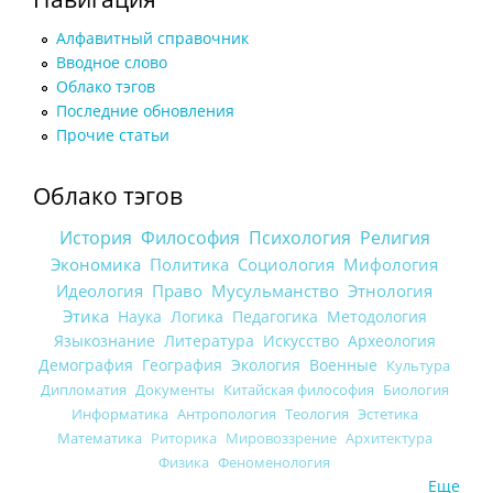
Алфавитный справочник
Вводное слово
Облако тэгов
Последние обновления
Прочие статьи
Облако тэгов
История
Философия
Психология
Религия
Экономика
Политика
Социология
Мифология
Идеология
Право
Мусульманство
Этнология
Этика
Наука
Логика
Педагогика
Методология
Языкознание
Литература
Искусство
Археология
Демография
География
Экология
Военные
Культура
Дипломатия
Документы
Китайская философия
Биология
Информатика
Антропология
Теология
Эстетика
Математика
Риторика
Мировоззрение
Архитектура
Физика
Феноменология
Еще