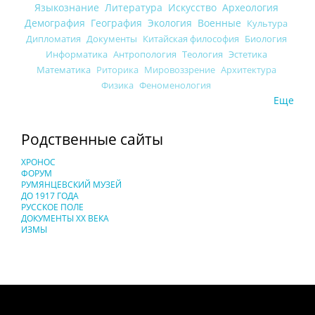
Языкознание
Литература
Искусство
Археология
Демография
География
Экология
Военные
Культура
Дипломатия
Документы
Китайская философия
Биология
Информатика
Антропология
Теология
Эстетика
Математика
Риторика
Мировоззрение
Архитектура
Физика
Феноменология
Еще
Родственные сайты
ХРОНОС
ФОРУМ
РУМЯНЦЕВСКИЙ МУЗЕЙ
ДО 1917 ГОДА
РУССКОЕ ПОЛЕ
ДОКУМЕНТЫ XX ВЕКА
ИЗМЫ
Понятия И Категории - Исторический Проект ХРОНОС