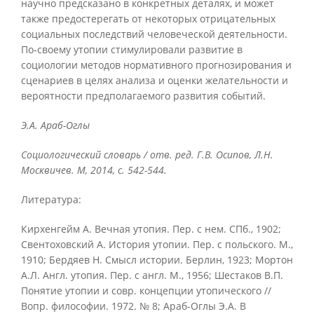
научно предсказано в конкретных деталях, и может
также предостерегать от некоторых отрицательных
социальных последствий человеческой деятельности.
По-своему утопии стимулировали развитие в
социологии методов нормативного прогнозирования и
сценариев в целях анализа и оценки желательности и
вероятности предполагаемого развития событий.
Э.А. Араб-Оглы
Социологический словарь / отв. ред. Г.В. Осипов, Л.Н.
Москвичев. М, 2014, с. 542-544.
Литература:
Кирхенгейм А. Вечная утопия. Пер. с нем. СПб., 1902;
Свентоховский А. История утопии. Пер. с польского. М.,
1910; Бердяев Н. Смысл истории. Берлин, 1923; Мортон
A.Л. Англ. утопия. Пер. с англ. М., 1956; Шестаков В.П.
Понятие утопии и совр. концепции утопического //
Вопр. философии. 1972. № 8; Араб-Оглы Э.А. В