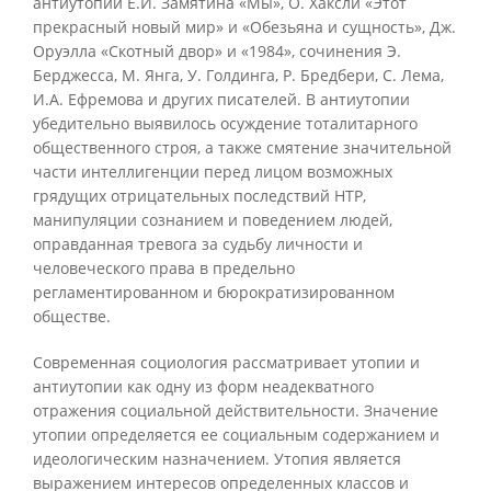
антиутопии Е.И. Замятина «Мы», О. Хаксли «Этот
прекрасный новый мир» и «Обезьяна и сущность», Дж.
Оруэлла «Скотный двор» и «1984», сочинения Э.
Берджесса, М. Янга, У. Голдинга, Р. Бредбери, С. Лема,
И.А. Ефремова и других писателей. В антиутопии
убедительно выявилось осуждение тоталитарного
общественного строя, а также смятение значительной
части интеллигенции перед лицом возможных
грядущих отрицательных последствий НТР,
манипуляции сознанием и поведением людей,
оправданная тревога за судьбу личности и
человеческого права в предельно
регламентированном и бюрократизированном
обществе.
Современная социология рассматривает утопии и
антиутопии как одну из форм неадекватного
отражения социальной действительности. Значение
утопии определяется ее социальным содержанием и
идеологическим назначением. Утопия является
выражением интересов определенных классов и