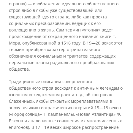
страна») — изображение идеального общественного
строя либо в якобы уже существовавшей или
существующей где-то стране, либо как проекта
социальных преобразований, ведущих к его
воплощению в жизнь. Сам термин «утопия» ведет
происхождение от сокращенного названия книги Т.
Мора, опубликованной в 1516 году. В 19—20 веках этот
термин приобрел характер отрицательного
обозначения сочиальных и трактатов, содержащих
нереальные планы радикального преобразования
общества.
Традиционные описания совершенного
общественного строя восходят к античным легендам о
«золотом веке», «земном рае» и т. д., об «островах
блаженных», якобы открытых мореплавателями в
эпоху великих географических открытий 15—18 веков
(«Город солнца» Т. Кампанеллы, «Новая Атлантида» Ф.
Бэкона и аналогичные сочинения их многочисленных
эпигонов). В 17—19 веках широкое распространение