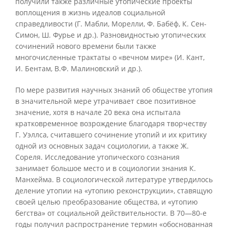
получили также различные утопические проекты
воплощения в жизнь идеалов социальной
справедливости (Г. Мабли, Морелли, Ф. Бабёф, К. Сен-
Симон, Ш. Фурье и др.). Разновидностью утопических
сочинений нового времени были также
многочисленные трактаты о «вечном мире» (И. Кант,
И. Бентам, В.Ф. Малиновский и др.).
По мере развития научных знаний об обществе утопия
в значительной мере утрачивает свое позитивное
значение, хотя в начале 20 века она испытала
кратковременное возрождение благодаря творчеству
Г. Уэллса, считавшего сочинение утопий и их критику
одной из основных задач социологии, а также Ж.
Сореля. Исследование утопического сознания
занимает большое место и в социологии знания К.
Манхейма. В социологической литературе утвердилось
деление утопии на «утопию реконструкции», ставящую
своей целью преобразование общества, и «утопию
бегства» от социальной действительности. В 70—80-е
годы получил распространение термин «обоснованная