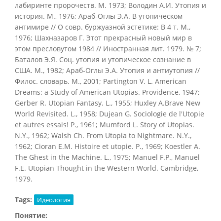
лабиринте пророчеств. М. 1973; Володин А.И. Утопия и
история. М., 1976; Араб-Оглы Э.А. В утопическом
антимире // О совр. буржуазной эстетике: В 4 т. М.,
1976; Шахназаров Г. Этот прекрасный новый мир в
этом пресловутом 1984 // Иностранная лит. 1979. № 7;
Баталов Э.Я. Соц. утопия и утопическое сознание в
США. М., 1982; Араб-Оглы Э.А. Утопия и антиутопия //
Филос. словарь. М., 2001; Partington V. L. American
Dreams: a Study of American Utopias. Providence, 1947;
Gerber R. Utopian Fantasy. L., 1955; Huxley A.Brave New
World Revisited. L., 1958; Dujean G. Sociologie de l'Utopie
et autres essais! P., 1961; Mumford L. Story of Utopias.
N.Y., 1962; Walsh Ch. From Utopia to Nightmare. N.Y.,
1962; Cioran E.M. Histoire et utopie. P., 1969; Koestler A.
The Ghest in the Machine. L., 1975; Manuel F.P., Manuel
F.E. Utopian Thought in the Western World. Cambridge,
1979.
Tags:
Идеология
Понятие: