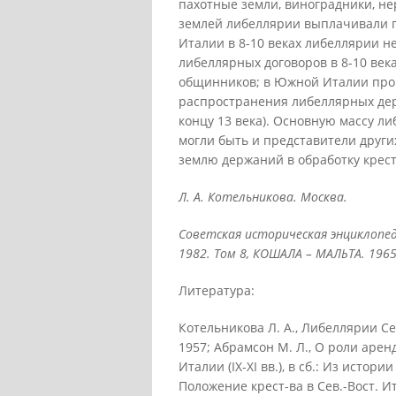
пахотные земли, виноградники, не
землей либеллярии выплачивали 
Италии в 8-10 веках либеллярии н
либеллярных договоров в 8-10 век
общинников; в Южной Италии про
распространения либеллярных дер
концу 13 века). Основную массу л
могли быть и представители други
землю держаний в обработку крес
Л. А. Котельникова. Москва.
Советская историческая энциклопед
1982. Том 8, КОШАЛА – МАЛЬТА. 1965
Литература:
Котельникова Л. A., Либеллярии Сев. 
1957; Абрамсон М. Л., О роли аре
Италии (IX-XI вв.), в сб.: Из истор
Положение крест-ва в Сев.-Вост. Ита