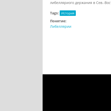
либелляриого держания в Сев.-Вост. 
Tags:
История
Понятие:
Либеллярии