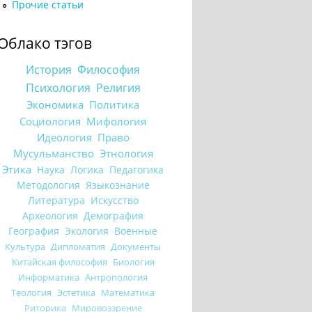
Прочие статьи
Облако тэгов
История
Философия
Психология
Религия
Экономика
Политика
Социология
Мифология
Идеология
Право
Мусульманство
Этнология
Этика
Наука
Логика
Педагогика
Методология
Языкознание
Литература
Искусство
Археология
Демография
География
Экология
Военные
Культура
Дипломатия
Документы
Китайская философия
Биология
Информатика
Антропология
Теология
Эстетика
Математика
Риторика
Мировоззрение