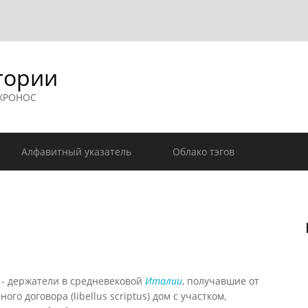
гории
 ХРОНОС
Алфавитный указатель
Облако тэгов
) - держатели в средневековой
Италии
, получавшие от
о договора (libellus scriptus) дом с участком,