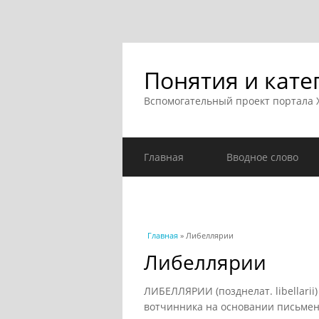
Понятия и кате
Вспомогательный проект портала
Главная
Вводное слово
Вы здесь
Главная
» Либеллярии
Либеллярии
ЛИБЕЛЛЯРИИ (позднелат. libellarii
вотчинника на основании письменног