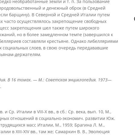
редко необработанные земли и т. п. За пользование
продовольственный и денежный оброк (в Средней
если барщину). В Северной и Средней Италии путем
ах часто осуществлялось закрепощение свободных
цесс закрепощения шел также путем широкого
жаний, но в более замедленном темпе (завершился к
ибелляриев составляли крестьяне. Однако либелляриями
х социальных слоев, в свою очередь передававшие
тьянам-держателям.
ия. В 16 томах. — М.: Советская энциклопедия. 1973—
.
и Ср. Италии в VIII-X вв., в сб.: Ср. века, вып. 10, М.,
ндных отношений в социально-экономич. развитии Юж.
ии трудящихся масс Италии, М., 1959; Брагина Л. М.,
лии в XIII-XIV вв., там же; Самаркин В. В., Эволюция