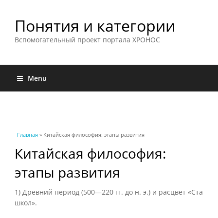
Понятия и категории
Вспомогательный проект портала ХРОНОС
Menu
Вы здесь
Главная
» Китайская философия: этапы развития
Китайская философия:
этапы развития
1) Древний период (500—220 гг. до н. э.) и расцвет «Ста
школ».