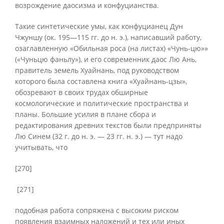
возрождение даосизма и конфуцианства.
Такие синтетические умы, как конфуцианец Дун
Чжуншу (ок. 195—115 гг. до н. э.), написавший работу,
озаглавленную «Обильная роса (на листах) «Чунь-цю»»
(«Чуньцю фаньлу»), и его современник даос Лю Ань,
правитель земель Хуайнань, под руководством
которого была составлена книга «Хуайнань-цзы»,
обозревают в своих трудах обширные
космологические и политические пространства и
планы. Большие усилия в плане сбора и
редактирования древних текстов были предприняты
Лю Синем (32 г. до н. э. — 23 гг. н. э.) — тут надо
учитывать, что
[270]
[271]
подобная работа сопряжена с высоким риском
появления взаимных наложений и тех или иных