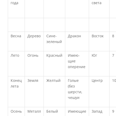
года
света
Весна
Дерево
Сине-
Дракон
Восток
8
зеленый
Лето
Огонь
Красный
Имею-
Юг
7
щие
оперение
Конец
Земля
Желтый
Голые
Центр
1
лета
(без
шерсти,
чешуи
Осень
Металл
Белый
Имеющие
Запад
9