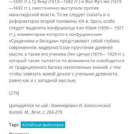
—1695 гг.), Гу Яньу (1613—1682 гг.) и Ван Фуч-жи (1619
—1692 гг.), ожесточенно выступали против
маньчжурской власти. То же следует сказать и о
реформаторах второй половины XIX в. Здесь особо
следует выделить конфуцианца Кан Ювэя (1858— 1927
гг.), комментарии которого к конфуцианским
«Суждениям и беседам» представляют собой глубоко
современное, модернистское прочтение древней
мысли, а также его ученика Лян Цичао (1873— 1929 гг.),
который также пытается по возможности освободиться
от традиционного багажа накопленных знаний, с тем
чтобы завязать живой диалог с учеными древности,
равно как и с западной мыслью.
[279]
Цитируется по изд.: Каменарович И. Классический
Китай. М., Вече, с. 266-279.
Tags:
Китайская философия