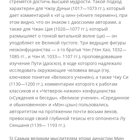
стремятся достичь высшей мудрости. Такой подход
характерен для Чжоу Дуньи (1017—1073 гг.), который
дает комментарий к «И ц-зин» («Книге перемен»), при
этом видно, что он знаком с даосскими авторами, а
также для Чжан Цая (1020—1077 гг.), который
размышляет о тонкой витальной волне (ци) — он
уподобляет ее Великой пустоте. Три ведущие фигуры
неоконфуцианства — э го братья Чэн (Чэн Хао, 1032—
1085 гг., и Чэн И, 1033— 1107 гг.), проповедовавшие
изучение Пути (даосюэ), в ходе которого надлежало
исследовать окружающие человека вещи (гэу,
ключевое понятие «Великого учения»), а также Чжу Си
(1130—1200 гг.), комментарии которого к работам
классиков и к «Четверок-нижию» конфуцианства
(«Суждения и беседы», «Великое учение», «Серединное
и обыкновенное» и «Мэн-цзы») пользовались
авторитетом на протяжении почти восьми веков,
превосходя своей глубиной тезисы его оппонента Лу
Сяншаня (1139— 1193 гг.).
5) Самым великим мыслителем эпохи династии Мин