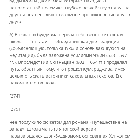
буддизмом и даосизмом, которые, находясь в
непрестанной полемике, глубоко воздействуют друг на
друга и осуществляют взаимное проникновение друг в
друга.
А) В области буддизма первая собственно китайская
школа — Тяньтай, — объединившая две традиции
(«объясняющую, толкующую» и основывающуюся на
медитации), была заложена усилиями Чжии (538—597
гг.). Впоследствии Сюаньцзан (602— 664 гг.) проделал
путь, обратный тому, что прошел Кумараджива, имея
целью отыскать источники сакральных текстов. Его
паломничество позд-
[274]
[275]
нее послужило сюжетом для романа «Путешествие на
Запад». Школа чань (в японской версии
называющаяся дзэн-буддизмом), основанная Хунжэнем