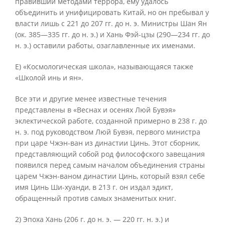
правивший методами террора, ему удалось
объединить и унифицировать Китай, но он пребывал у
власти лишь с 221 до 207 гг. до н. э. Министры Шан Ян
(ок. 385—335 гг. до н. э.) и Хань Фэй-цзы (290—234 гг. до
н. э.) оставили работы, озаглавленные их именами.
Е) «Космологическая школа», называющаяся также
«Школой инь и ян».
Все эти и другие менее известные течения
представлены в «Веснах и осенях Люй Бувэя»
эклектической работе, созданной примерно в 238 г. до
н. э. под руководством Люй Бувэя, первого министра
при царе Чжэн-ван из династии Цинь. Этот сборник,
представляющий собой род философского завещания
появился перед самым началом объединения страны
царем Чжэн-ваном династии Цинь, который взял себе
имя Цинь Ши-хуанди, в 213 г. он издал эдикт,
обращенный против самых знаменитых книг.
2) Эпоха Хань (206 г. до н. э. — 220 гг. н. э.) и