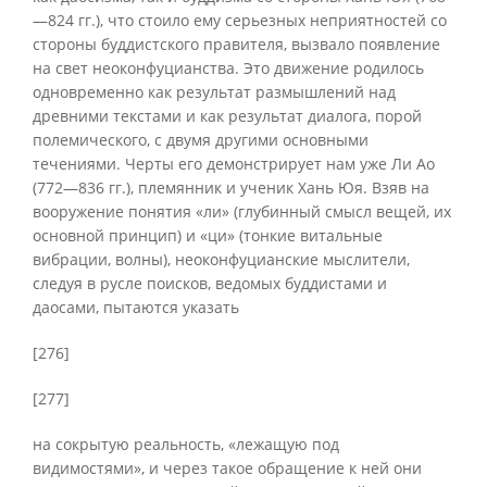
—824 гг.), что стоило ему серьезных неприятностей со
стороны буддистского правителя, вызвало появление
на свет неоконфуцианства. Это движение родилось
одновременно как результат размышлений над
древними текстами и как результат диалога, порой
полемического, с двумя другими основными
течениями. Черты его демонстрирует нам уже Ли Ао
(772—836 гг.), племянник и ученик Хань Юя. Взяв на
вооружение понятия «ли» (глубинный смысл вещей, их
основной принцип) и «ци» (тонкие витальные
вибрации, волны), неоконфуцианские мыслители,
следуя в русле поисков, ведомых буддистами и
даосами, пытаются указать
[276]
[277]
на сокрытую реальность, «лежащую под
видимостями», и через такое обращение к ней они