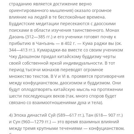
страданию является достижение верно
ориентированного мышления) оказало огромное
влияние на людей в те беспокойные времена.
Буддистские медитации пересекаются с даосскими
поисками в области изучения таинственного. Монах
Даоань (312—385 гг.) и его ученики готовят почву к
прибытию в Чанъань — в 402 г. — Кума раджи вы (ок.
344—413 гг.). Кумараджи-ва вместе со своим учеником
Чжу Даошэном придал китайскому буддизму черты
своей собственной яркой индивидуальности. В тот
период тысячи монахов переводят огромное
множество текстов. В V и VI в. проявятся противоречия
между конфуцианством, даосизмом и буддизмом. Они
будут оплодотворять китайскую мысль на протяжении
шести последующих веков (так, много споров будет
связано со взаимоотношениями духа и тела).
4) Эпоха династий Суй (589—617 гг.), Тан (618— 907 гг.)
и Сун (960—1279 гг.) — это время взаимных влияний
между тремя крупными течениями — конфуцианством,