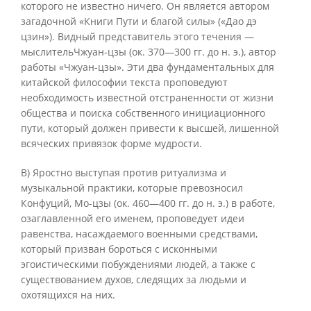
которого не известно ничего. Он является автором
загадочной «Книги Пути и благой силы» («Дао дэ
цзин»). Видный представитель этого течения —
мыслительЧжуан-цзы (ок. 370—300 гг. до н. э.), автор
работы «Чжуан-цзы». Эти два фундаментальных для
китайской философии текста проповедуют
необходимость известной отстраненности от жизни
общества и поиска собственного инициационного
пути, который должен привести к высшей, лишенной
всяческих привязок форме мудрости.
В) Яростно выступая против ритуализма и
музыкальной практики, которые превозносил
Конфуций, Мо-цзы (ок. 460—400 гг. до н. э.) в работе,
озаглавленной его именем, проповедует идеи
равенства, насаждаемого военными средствами,
который призван бороться с исконными
эгоистическими побуждениями людей, а также с
существованием духов, следящих за людьми и
охотящихся на них.