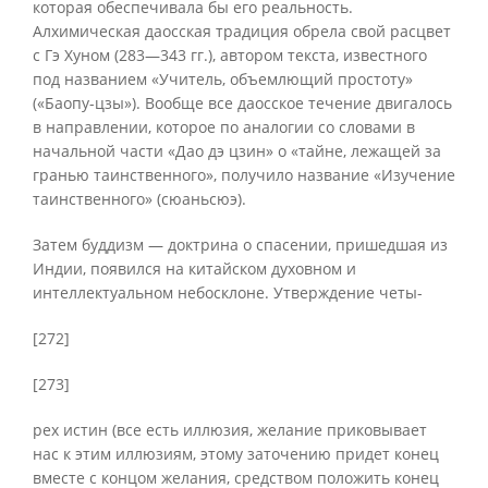
которая обеспечивала бы его реальность.
Алхимическая даосская традиция обрела свой расцвет
с Гэ Хуном (283—343 гг.), автором текста, известного
под названием «Учитель, объемлющий простоту»
(«Баопу-цзы»). Вообще все даосское течение двигалось
в направлении, которое по аналогии со словами в
начальной части «Дао дэ цзин» о «тайне, лежащей за
гранью таинственного», получило название «Изучение
таинственного» (сюаньсюэ).
Затем буддизм — доктрина о спасении, пришедшая из
Индии, появился на китайском духовном и
интеллектуальном небосклоне. Утверждение четы-
[272]
[273]
рех истин (все есть иллюзия, желание приковывает
нас к этим иллюзиям, этому заточению придет конец
вместе с концом желания, средством положить конец