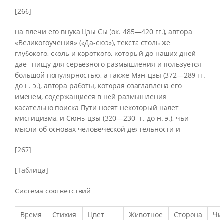
[266]
на плечи его внука Цзы Сы (ок. 485—420 гг.), автора
«Великогоучения» («Да-сюэ»), текста столь же
глубокого, сколь и короткого, который до наших дней
дает пищу для серьезного размышления и пользуется
большой популярностью, а также Мэн-цзы (372—289 гг.
до н. э.), автора работы, которая озаглавлена его
именем, содержащиеся в ней размышления
касательно поиска Пути носят некоторый налет
мистицизма, и Сюнь-цзы (320—230 гг. до н. э.), чьи
мысли об основах человеческой деятельности и
[267]
[Таблица]
Система соответствий
Время
Стихия
Цвет
Животное
Сторона
Ч