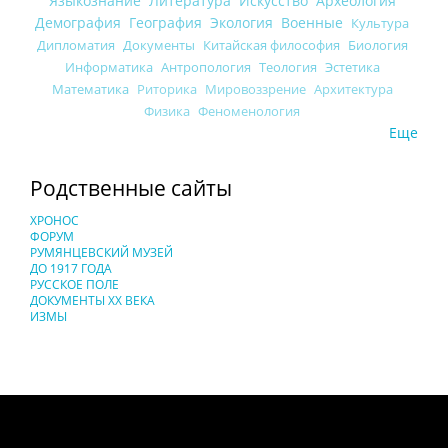
Языкознание
Литература
Искусство
Археология
Демография
География
Экология
Военные
Культура
Дипломатия
Документы
Китайская философия
Биология
Информатика
Антропология
Теология
Эстетика
Математика
Риторика
Мировоззрение
Архитектура
Физика
Феноменология
Еще
Родственные сайты
ХРОНОС
ФОРУМ
РУМЯНЦЕВСКИЙ МУЗЕЙ
ДО 1917 ГОДА
РУССКОЕ ПОЛЕ
ДОКУМЕНТЫ XX ВЕКА
ИЗМЫ
Понятия И Категории - Исторический Проект ХРОНОС