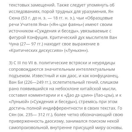
текстовых замещений. Также следует упомянуть об
исследованиях, порой трудных для уразумения, Ян
Сюна (53 г. до н. э. — 18 гг. н. э.), чьи «Образцовые
речи Учителя Яна» («Ян-цзи фаянь») имеют своим
источником «Суждения и беседы», увязываемые с
фигурой Конфуция. Критический дух мыслителя Ван
Чуна (27— 97 гг.) находит свое выражение в
«Критических дискуссиях» («Луньхэн»).
3) С III по VII в. политические встряски и неурядицы
сопровождаются значительным интеллектуальным
подъемом. Известный и как даос, и как конфуцианец,
Ван Би (226—249 гг.), ослепительный гений, слишком
рано появившийся на небосклоне китайской мысли,
составил комментарии и к «Дао дэ цзин» (Лао-цзы), и к
«Луньюй» («Суждения и беседы»), стремясь при этом
достичь полной индифферентности в своих текстах. Го
Сян (ок. 235— 312 гг.), более четко обозначающий свою
приверженность даосизму, занимался поиском некой
самопроизвольной, внутренне присущей миру основы,