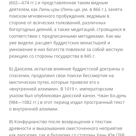
(602—674 гг.) и представленная таким видным
деятелем, как Линь-цзы (Линь-ци, ум. в 866 г.), занята
поиском мгновенного пробуждения, ведомым в
стороне от всяческих толкований, различных
богоугодных деяний, а также медитаций, строящихся в
соответствии с предписанными методиками. Как мы
уже видели, расцвет буддистских монастырей и
умножение в них богатств повлекли за собой жесткую
реакцию со стороны государства в 845 г.
Б) Даосизм, испытав влияние буддистской доктрины о
спасении, продолжил свои поиски бессмертия на
мистических путях, которые привели его к
«внутренней алхимии». В 1019 г. императорским
указом был опубликован даосский канон. Чжан Бо-дунь
(984—1082 гг.) в этот период издал пространный текст
о внутренней алхимии.
В) Конфуцианство после возвращения к текстам
древности и выказывания ожесточенного неприятия
как даосизма, так и буддизма со стороны Хань Юя (768