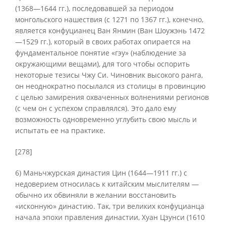
(1368—1644 гг.), последовавшей за периодом
монгольского нашествия (с 1271 по 1367 гг.), конечно,
является конфуцианец Ван Янмин (Ван Шоужэнь 1472
—1529 гг.), который в своих работах опирается на
фундаментальное понятие «гэу» (наблюдение за
окружающими вещами), для того чтобы оспорить
некоторые тезисы Чжу Си. Чиновник высокого ранга,
он неоднократно посылался из столицы в провинцию
с целью замирения охваченных волнениями регионов
(с чем он с успехом справлялся). Это дало ему
возможность одновременно углубить свою мысль и
испытать ее на практике.
[278]
6) Маньчжурская династия Цин (1644—1911 гг.) с
недоверием относилась к китайским мыслителям —
обычно их обвиняли в желании восстановить
«исконную» династию. Так, три великих конфуцианца
начала эпохи правления династии, Хуан Цзунси (1610