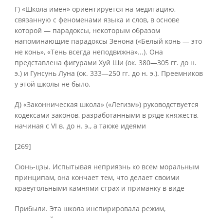
Г) «Школа имен» ориентируется на медитацию,
связанную с феноменами языка и слов, в основе
которой — парадоксы, некоторым образом
напоминающие парадоксы Зенона («Белый конь — это
не конь», «Тень всегда неподвижна»...). Она
представлена фигурами Хуй Ши (ок. 380—305 гг. до н.
э.) и Гунсунь Луна (ок. 333—250 гг. до н. э.). Преемников
у этой школы не было.
Д) «Законническая школа» («Легизм») руководствуется
кодексами законов, разработанными в ряде княжеств,
начиная с VI в. до н. э., а также идеями
[269]
Сюнь-цзы. Испытывая неприязнь ко всем моральным
принципам, она кончает тем, что делает своими
краеугольными камнями страх и приманку в виде
Прибыли. Эта школа инспирировала режим,