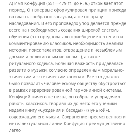
А) Имя Конфуция (551—479 гг. до н. э.) открывает этот
период. Он впервые сформулировал принцип прихода
во власть сообразно заслугам, а не по праву
наследования. В его проповедях упор делается прежде
всего на необходимость создания широкой системы
обучения (что предполагало приобщение к чтению и
комментированию классиков, необходимость анализа
истории, поиск талантов, отвращение к незыблемым
догмам и религиозным истинам...), а также
ритуального кодекса. Большая важность придавалась
развитию музыки, согласно определенным морально-
этическим и эстетическим канонам. Все это должно
было позволить человеческому обществу обустроиться
в рамках иерархизированной гармоничной системы.
Конфуций ничего не писал, он собрал и упорядочил
работы классиков, творивших до него; его ученики
издали книгу «Суждения и беседы» («Лунь юй»),
содержащую его мысли. Сохранение преемственности
интеллектуальной линии Конфуция преимущественно
легло