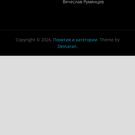
WEB-редактор
Вячеслав Румянцев
Copyright © 2026,
Понятия и категории
. Theme by
Devsaran
.