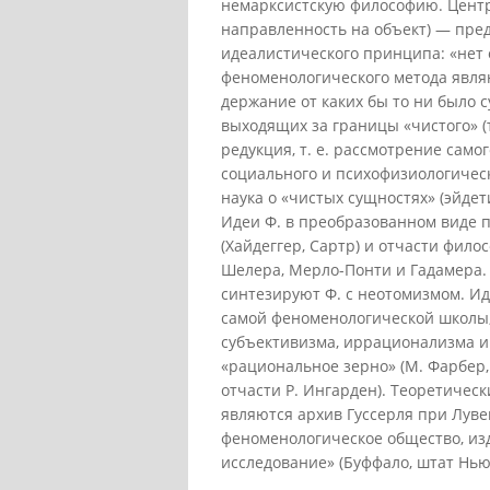
немарксистскую философию. Центр
направленность на объект) — пре
идеалистического принципа: «нет
феноменологического метода являют
держание от каких бы то ни было 
выходящих за границы «чистого» (т
редукция, т. е. рассмотрение само
социального и психофизиологическо
наука о «чистых сущностях» (эйде
Идеи Ф. в преобразованном виде 
(Хайдеггер, Сартр) и отчасти фило
Шелера, Мерло-Понти и Гадамера. 
синтезируют Ф. с неотомизмом. И
самой феноменологической школы, 
субъективизма, иррационализма и
«рациональное зерно» (М. Фарбер
отчасти Р. Ингарден). Теоретиче
являются архив Гуссерля при Луве
феноменологическое общество, и
исследование» (Буффало, штат Нью