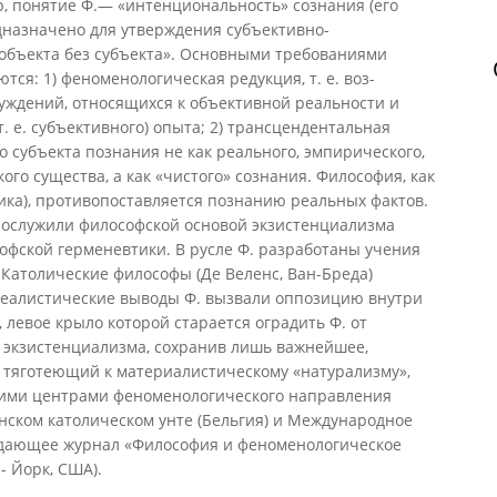
, понятие Ф.— «интенциональность» сознания (его
дназначено для утверждения субъективно-
 объекта без субъекта». Основными требованиями
ся: 1) феноменологическая редукция, т. е. воз-
суждений, относящихся к объективной реальности и
. е. субъективного) опыта; 2) трансцендентальная
го субъекта познания не как реального, эмпирического,
го существа, а как «чистого» сознания. Философия, как
тика), противопоставляется познанию реальных фактов.
послужили философской основой экзистенциализма
софской герменевтики. В русле Ф. разработаны учения
Католические философы (Де Веленс, Ван-Бреда)
деалистические выводы Ф. вызвали оппозицию внутри
левое крыло которой старается оградить Ф. от
 экзистенциализма, сохранив лишь важнейшее,
, тяготеющий к материалистическому «натурализму»,
скими центрами феноменологического направления
нском католическом унте (Бельгия) и Международное
здающее журнал «Философия и феноменологическое
- Йорк, США).