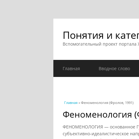
Понятия и кате
Вспомогательный проект портала
Главная
Вводное слово
Вы здесь
Главная
» Феноменология (Фролов, 1991)
Феноменология (Ф
ФЕНОМЕНОЛОГИЯ — основанное Гуссе
субъективно-идеалистическое нап