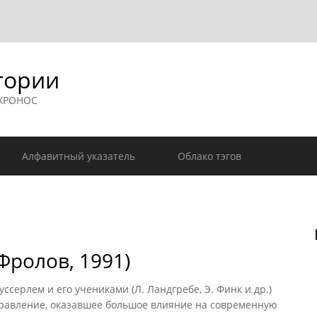
гории
 ХРОНОС
Алфавитный указатель
Облако тэгов
ролов, 1991)
рлем и его учениками (Л. Ландгребе, Э. Финк и др.)
равление, оказавшее большое влияние на современную