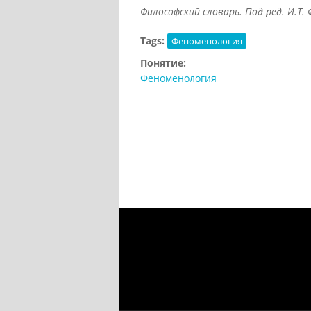
Философский словарь. Под ред. И.Т. Ф
Tags:
Феноменология
Понятие:
Феноменология