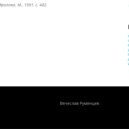
ролова. М., 1991, с. 482.
Понятия И Категории - Исторический Проект ХРОНОС
WEB-редактор
Вячеслав Румянцев