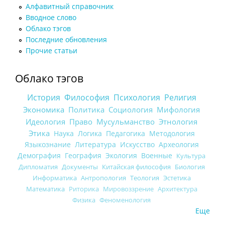
Алфавитный справочник
Вводное слово
Облако тэгов
Последние обновления
Прочие статьи
Облако тэгов
История
Философия
Психология
Религия
Экономика
Политика
Социология
Мифология
Идеология
Право
Мусульманство
Этнология
Этика
Наука
Логика
Педагогика
Методология
Языкознание
Литература
Искусство
Археология
Демография
География
Экология
Военные
Культура
Дипломатия
Документы
Китайская философия
Биология
Информатика
Антропология
Теология
Эстетика
Математика
Риторика
Мировоззрение
Архитектура
Физика
Феноменология
Еще