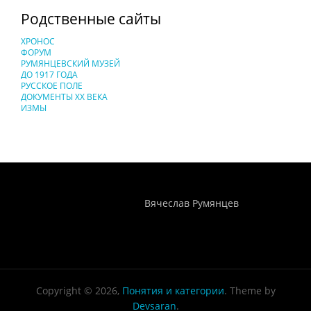
Родственные сайты
ХРОНОС
ФОРУМ
РУМЯНЦЕВСКИЙ МУЗЕЙ
ДО 1917 ГОДА
РУССКОЕ ПОЛЕ
ДОКУМЕНТЫ XX ВЕКА
ИЗМЫ
Понятия И Категории - Исторический Проект ХРОНОС
WEB-редактор
Вячеслав Румянцев
Copyright © 2026,
Понятия и категории
. Theme by
Devsaran
.