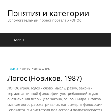
Понятия и категории
Вспомогательный проект портала ХРОНОС
Menu
Вы здесь
Главная
» Логос (Новиков, 1987)
Логос (Новиков, 1987)
ЛОГОС (греч. logos - слово, мысль, разум, закон) -
термин античной философии, употреблявшийся для
обозначения всеобщего закона, основы мира. В таком
смысле логос рассматривался, например, в философии
Гераклита. У Аристотеля под логосом подразумевается