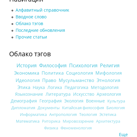
Алфавитный справочник
Вводное слово
Облако тэгов
Последние обновления
Прочие статьи
Облако тэгов
История
Философия
Психология
Религия
Экономика
Политика
Социология
Мифология
Идеология
Право
Мусульманство
Этнология
Этика
Наука
Логика
Педагогика
Методология
Языкознание
Литература
Искусство
Археология
Демография
География
Экология
Военные
Культура
Дипломатия
Документы
Китайская философия
Биология
Информатика
Антропология
Теология
Эстетика
Математика
Риторика
Мировоззрение
Архитектура
Физика
Феноменология
Еще