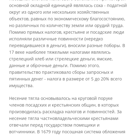
основной окладной единицей являлась соха - податной
округ из одного или нескольких хозяйственных
объектов, равных по экономическому благосостоянию,
но различных по количеству земли или орудий труда.
Помимо прямых налогов, крестьяне и посадские люди
исполняли различные повинности (нередко
переводившиеся в деньги), вносили разные поборы. В
17 веке наиболее тяжелыми налогами являлись
стрелецкий хлеб или стрелецкие деньги, ямские,
данные и оброчные деньги. Помимо этого,
правительство практиковало сборы запросных и
пятинных денег - налога в размере от 5 до 20% всего
имущества.
Несение тягла основывалось на круговой поруке
членов посадских и крестьянских общин, в которых
производилась раскладка налогов и повинностей. За
несение тягла частновладельческими крестьянами
отвечали перед государством помещики и
вотчинники. В 1679 году посошная система обложения