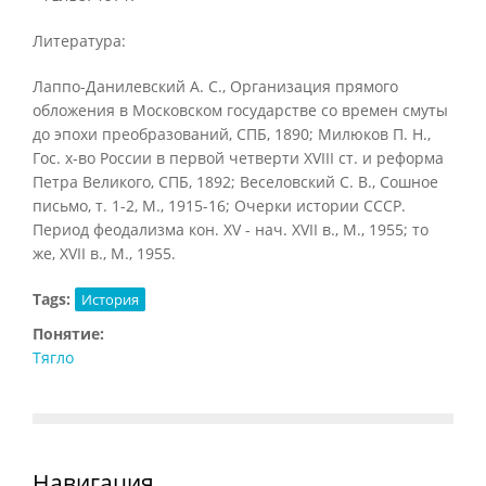
Литература:
Лаппо-Данилевский А. С., Организация прямого
обложения в Московском государстве со времен смуты
до эпохи преобразований, СПБ, 1890; Милюков П. Н.,
Гос. х-во России в первой четверти XVIII ст. и реформа
Петра Великого, СПБ, 1892; Веселовский С. В., Сошное
письмо, т. 1-2, М., 1915-16; Очерки истории СССР.
Период феодализма кон. XV - нач. XVII в., М., 1955; то
же, XVII в., М., 1955.
Tags:
История
Понятие:
Тягло
Навигация