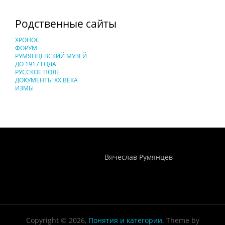
Родственные сайты
ХРОНОС
ФОРУМ
РУМЯНЦЕВСКИЙ МУЗЕЙ
ДО 1917 ГОДА
РУССКОЕ ПОЛЕ
ДОКУМЕНТЫ XX ВЕКА
ИЗМЫ
Понятия И Категории - Исторический Проект ХРОНОС
WEB-редактор
Вячеслав Румянцев
Copyright © 2026,
Понятия и категории
. Theme by