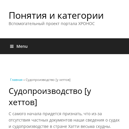
Понятия и категории
Вспомогательный проект портала ХРОНОС
Menu
Вы здесь
Главная
» Судопроизводство [у хеттов]
Судопроизводство [у
хеттов]
С самого начала придется признать, что из-за
отсутствия частных документов наши сведения о судах
и судопроизводстве в стране Хатти весьма скудны.