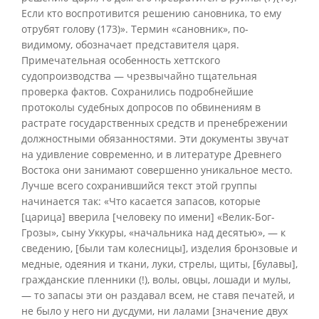
Если кто воспротивится решению сановника, то ему
отрубят голову (173)». Термин «сановник», по-
видимому, обозначает представителя царя.
Примечательная особенность хеттского
судопроизводства — чрезвычайно тщательная
проверка фактов. Сохранились подробнейшие
протоколы судебных допросов по обвинениям в
растрате государственных средств и пренебрежении
должностными обязанностями. Эти документы звучат
на удивление современно, и в литературе Древнего
Востока они занимают совершенно уникальное место.
Лучше всего сохранившийся текст этой группы
начинается так: «Что касается запасов, которые
[царица] вверила [человеку по имени] «Велик-Бог-
Грозы», сыну Уккуры, «начальника над десятью», — к
сведению, [были там колесницы], изделия бронзовые и
медные, одеяния и ткани, луки, стрелы, щиты, [булавы],
гражданские пленники (!), волы, овцы, лошади и мулы,
— то запасы эти он раздавал всем, не ставя печатей, и
не было у него ни дусдуми, ни лалами [значение двух