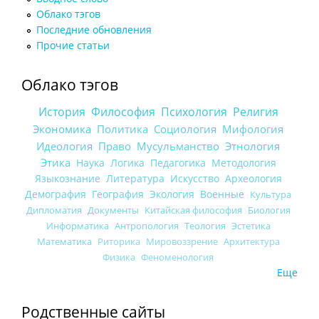
Облако тэгов
Последние обновления
Прочие статьи
Облако тэгов
История
Философия
Психология
Религия
Экономика
Политика
Социология
Мифология
Идеология
Право
Мусульманство
Этнология
Этика
Наука
Логика
Педагогика
Методология
Языкознание
Литература
Искусство
Археология
Демография
География
Экология
Военные
Культура
Дипломатия
Документы
Китайская философия
Биология
Информатика
Антропология
Теология
Эстетика
Математика
Риторика
Мировоззрение
Архитектура
Физика
Феноменология
Еще
Родственные сайты