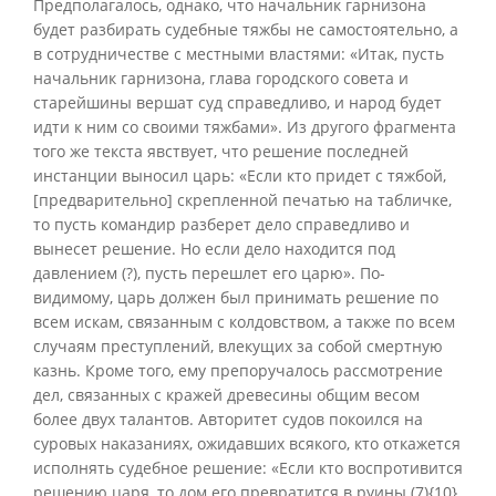
Предполагалось, однако, что начальник гарнизона
будет разбирать судебные тяжбы не самостоятельно, а
в сотрудничестве с местными властями: «Итак, пусть
начальник гарнизона, глава городского совета и
старейшины вершат суд справедливо, и народ будет
идти к ним со своими тяжбами». Из другого фрагмента
того же текста явствует, что решение последней
инстанции выносил царь: «Если кто придет с тяжбой,
[предварительно] скрепленной печатью на табличке,
то пусть командир разберет дело справедливо и
вынесет решение. Но если дело находится под
давлением (?), пусть перешлет его царю». По-
видимому, царь должен был принимать решение по
всем искам, связанным с колдовством, а также по всем
случаям преступлений, влекущих за собой смертную
казнь. Кроме того, ему препоручалось рассмотрение
дел, связанных с кражей древесины общим весом
более двух талантов. Авторитет судов покоился на
суровых наказаниях, ожидавших всякого, кто откажется
исполнять судебное решение: «Если кто воспротивится
решению царя, то дом его превратится в руины (7){10}.