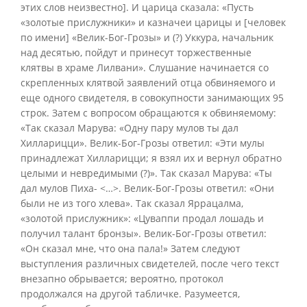
этих слов неизвестно]. И царица сказала: «Пусть
«золотые прислужники» и казначеи царицы и [человек
по имени] «Велик-Бог-Грозы» и (?) Уккура, начальник
над десятью, пойдут и принесут торжественные
клятвы в храме Лилвани». Слушание начинается со
скрепленных клятвой заявлений отца обвиняемого и
еще одного свидетеля, в совокупности занимающих 95
строк. Затем с вопросом обращаются к обвиняемому:
«Так сказал Марува: «Одну пару мулов ты дал
Хилларицци». Велик-Бог-Грозы ответил: «Эти мулы
принадлежат Хилларицци; я взял их и вернул обратно
целыми и невредимыми (?)». Так сказал Марува: «Ты
дал мулов Пиха- <…>. Велик-Бог-Грозы ответил: «Они
были не из того хлева». Так сказал Яррацалма,
«золотой прислужник»: «Цуваппи продал лошадь и
получил талант бронзы». Велик-Бог-Грозы ответил:
«Он сказал мне, что она пала!» Затем следуют
выступления различных свидетелей, после чего текст
внезапно обрывается; вероятно, протокол
продолжался на другой табличке. Разумеется,