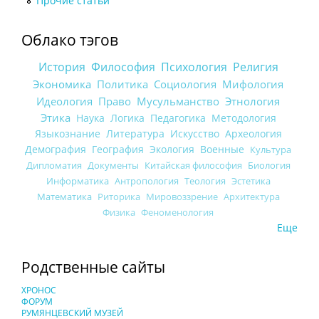
Прочие статьи
Облако тэгов
История
Философия
Психология
Религия
Экономика
Политика
Социология
Мифология
Идеология
Право
Мусульманство
Этнология
Этика
Наука
Логика
Педагогика
Методология
Языкознание
Литература
Искусство
Археология
Демография
География
Экология
Военные
Культура
Дипломатия
Документы
Китайская философия
Биология
Информатика
Антропология
Теология
Эстетика
Математика
Риторика
Мировоззрение
Архитектура
Физика
Феноменология
Еще
Родственные сайты
ХРОНОС
ФОРУМ
РУМЯНЦЕВСКИЙ МУЗЕЙ