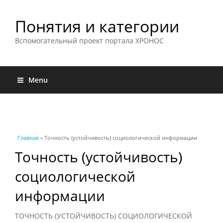
Понятия и категории
Вспомогательный проект портала ХРОНОС
Menu
Вы здесь
Главная
» Точность (устойчивость) социологической информации
Точность (устойчивость)
социологической
информации
ТОЧНОСТЬ (УСТОЙЧИВОСТЬ) СОЦИОЛОГИЧЕСКОЙ