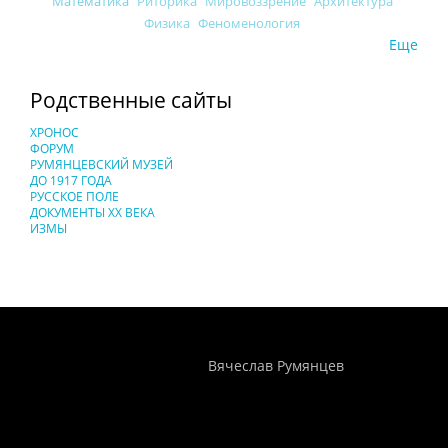
Математика
Риторика
Мировоззрение
Архитектура
Физика
Феноменология
Еще
Родственные сайты
ХРОНОС
ФОРУМ
РУМЯНЦЕВСКИЙ МУЗЕЙ
ДО 1917 ГОДА
РУССКОЕ ПОЛЕ
ДОКУМЕНТЫ XX ВЕКА
ИЗМЫ
Понятия И Категории - Исторический Проект ХРОНОС
WEB-редактор
Вячеслав Румянцев