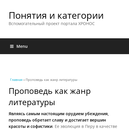
Понятия и категории
Вспомогательный проект портала ХРОНОС
Menu
Вы здесь
Главная
» Проповедь как жанр литературы
Проповедь как жанр
литературы
Являясь самым настоящим орудием убеждения,
проповедь обретает славу и достигает вершин
красоты и софистики
. Ее эволюция в Перу в качестве