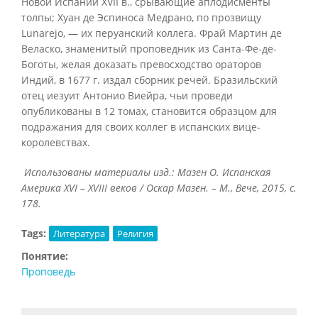
Новой Испании XVII в., срывающие аплодисменты
толпы; Хуан де Эспиноса Медрано, по прозвищу
Lunarejo, — их перуанский коллега. Фрай Мартин де
Веласко, знаменитый проповедник из Санта-Фе-де-
Боготы, желая доказать превосходство ораторов
Индий, в 1677 г. издал сборник речей. Бразильский
отец иезуит Антонио Виейра, чьи проведи
опубликованы в 12 томах, становится образцом для
подражания для своих коллег в испанских вице-
королевствах.
Использованы материалы изд.: Мазен О. Испанская
Америка
XVI –
XVIII веков / Оскар Мазен. – М., Вече, 2015, с.
178.
Tags:
Литература
Религия
Понятие:
Проповедь