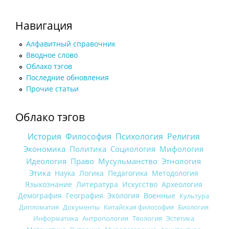
Навигация
Алфавитный справочник
Вводное слово
Облако тэгов
Последние обновления
Прочие статьи
Облако тэгов
История
Философия
Психология
Религия
Экономика
Политика
Социология
Мифология
Идеология
Право
Мусульманство
Этнология
Этика
Наука
Логика
Педагогика
Методология
Языкознание
Литература
Искусство
Археология
Демография
География
Экология
Военные
Культура
Дипломатия
Документы
Китайская философия
Биология
Информатика
Антропология
Теология
Эстетика