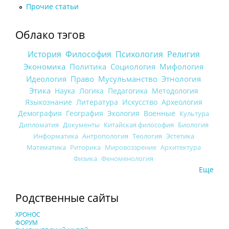
Прочие статьи
Облако тэгов
История
Философия
Психология
Религия
Экономика
Политика
Социология
Мифология
Идеология
Право
Мусульманство
Этнология
Этика
Наука
Логика
Педагогика
Методология
Языкознание
Литература
Искусство
Археология
Демография
География
Экология
Военные
Культура
Дипломатия
Документы
Китайская философия
Биология
Информатика
Антропология
Теология
Эстетика
Математика
Риторика
Мировоззрение
Архитектура
Физика
Феноменология
Еще
Родственные сайты
ХРОНОС
ФОРУМ