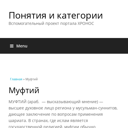
Понятия и категории
Вспомогательный проект портала ХРОНОС
Menu
Вы здесь
Главная
» Муфтий
Муфтий
МУФТИЙ (араб. — высказывающий мнение) —
высшее духовное лицо региона у мусульман-суннитов,
дающее заключение по вопросам применения
шариата. В странах, где ислам является
государственной религией, муфтии обычно