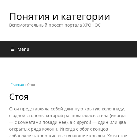
Понятия и категории
Вспомогательный проект портала ХРОНОС
Menu
Вы здесь
Главная
» Стоя
Стоя
Стоя представляла собой длинную крытую колоннаду,
с одной стороны которой располагалась стена (иногда
— с комнатами позади нее), а с другой — один или два
открытых ряда колонн. Иногда с обоих концов
добавлялись короткие выступающие крылья. Хотя стои