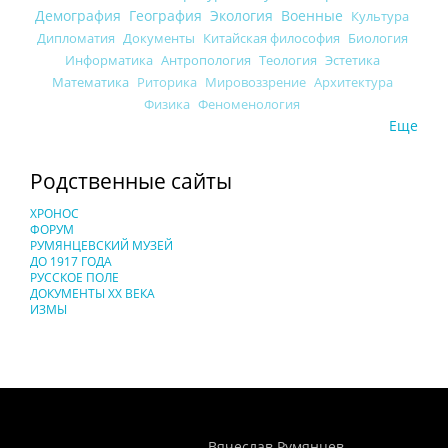
Демография
География
Экология
Военные
Культура
Дипломатия
Документы
Китайская философия
Биология
Информатика
Антропология
Теология
Эстетика
Математика
Риторика
Мировоззрение
Архитектура
Физика
Феноменология
Еще
Родственные сайты
ХРОНОС
ФОРУМ
РУМЯНЦЕВСКИЙ МУЗЕЙ
ДО 1917 ГОДА
РУССКОЕ ПОЛЕ
ДОКУМЕНТЫ XX ВЕКА
ИЗМЫ
Понятия И Категории - Исторический Проект ХРОНОС
WEB-редактор
Вячеслав Румянцев