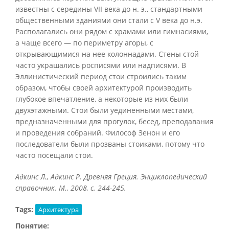
известны с середины VII века до н. э., стандартными
общественными зданиями они стали с V века до н.э.
Располагались они рядом с храмами или гимнасиями,
а чаще всего — по периметру агоры, с
открывающимися на нее колоннадами. Стены стой
часто украшались росписями или надписями. В
Эллинистический период стои строились таким
образом, чтобы своей архитектурой производить
глубокое впечатление, а некоторые из них были
двухэтажными. Стои были уединенными местами,
предназначенными для прогулок, бесед, преподавания
и проведения собраний. Философ Зенон и его
последователи были прозваны стоиками, потому что
часто посещали стои.
Адкинс Л., Адкинс Р. Древняя Греция. Энциклопедический
справочник. М., 2008, с. 244-245.
Tags:
Архитектура
Понятие: