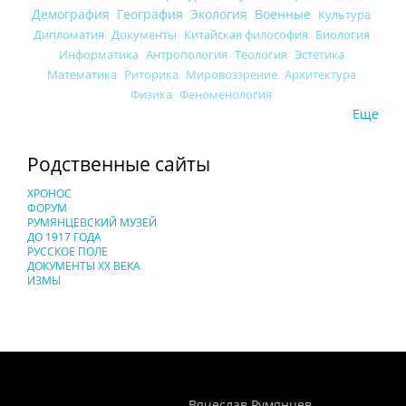
Демография
География
Экология
Военные
Культура
Дипломатия
Документы
Китайская философия
Биология
Информатика
Антропология
Теология
Эстетика
Математика
Риторика
Мировоззрение
Архитектура
Физика
Феноменология
Еще
Родственные сайты
ХРОНОС
ФОРУМ
РУМЯНЦЕВСКИЙ МУЗЕЙ
ДО 1917 ГОДА
РУССКОЕ ПОЛЕ
ДОКУМЕНТЫ XX ВЕКА
ИЗМЫ
Понятия И Категории - Исторический Проект ХРОНОС
WEB-редактор
Вячеслав Румянцев