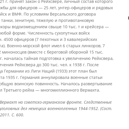
921 г. принят закон о Рейхсвере, личный состав которого
ужбы для офицеров — 25 лет, унтер-офицеров и рядовых
ойск и ВМФ. По условиям Версальского договора
 танки, зенитную, тяжелую и противотанковую
нкоры водоизмещением свыше 10 тыс. т и крейсера —
 любой форме. Численность сухопутных войск
 ч. 4500 офицеров (7 пехотных и 3 кавалерийских
а). Военно-морской флот имел 6 старых линкоров, 7
2 миноносцев (вместе с береговой обороной 15 тыс.
26 г. началась тайная подготовка к увеличению Рейхсвера,
ичения Рейхсвера до 300 тыс. чел. к 1938 г. После
да Германии из Лиги Наций (1933) этот план был
рта 1935 г. Германия аннулировала военные статьи
сеобщую воинскую повинность. Началось развертывание
ил Третьего рейха — многомиллионного Вермахта.
: Вермахт на советско-германском фронте. Следственные
уголовных дел немецких военнопленных 1944-1952. (Сост.
2011. С. 600.