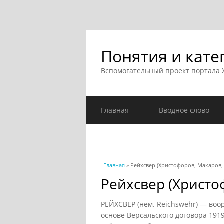
Понятия и кате
Вспомогательный проект портала
Главная
Вводное слово
Вы здесь
Главная
» Рейхсвер (Христофоров, Макаров, 
Рейхсвер (Христо
РЕЙХСВЕР (нем. Reichswehr) — воо
основе Версальского договора 1919