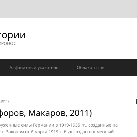
гории
 ХРОНОС
Алфавитный указатель
Облако тэгов
2011)
форов, Макаров, 2011)
руженные силы Германии в 1919-1935 гг., созданные на
 г. Законом от 6 марта 1919 г. был создан временный