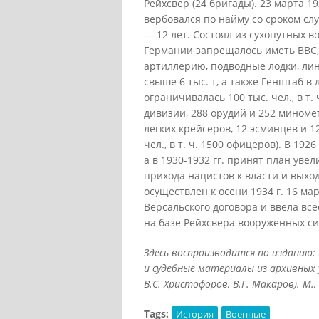
Рейхсвер (24 бригады). 23 марта 1
вербовался по найму со сроком сл
— 12 лет. Состоял из сухопутных в
Германии запрещалось иметь ВВС,
артиллерию, подводные лодки, ли
свыше 6 тыс. т, а также Генштаб в
ограничивалась 100 тыс. чел., в т.
дивизии, 288 орудий и 252 миномет
легких крейсеров, 12 эсминцев и 1
чел., в т. ч. 1500 офицеров). В 19
а в 1930-1932 гг. принят план увел
прихода нацистов к власти и выхо
осуществлен к осени 1934 г. 16 ма
Версальского договора и ввела в
на базе Рейхсвера вооруженных с
Здесь воспроизводится по изданию
и судебные материалы из архивных 
В.С. Христофоров, В.Г. Макаров). М., 
Tags:
История
Военные