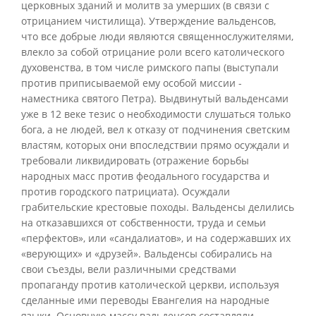
церковных зданий и молитв за умерших (в связи с
отрицанием чистилища). Утверждение вальденсов,
что все добрые люди являются священнослужителями,
влекло за собой отрицание роли всего католического
духовенства, в том числе римского папы (выступали
против приписываемой ему особой миссии -
наместника святого Петра). Выдвинутый вальденсами
уже в 12 веке тезис о необходимости слушаться только
бога, а не людей, вел к отказу от подчинения светским
властям, которых они впоследствии прямо осуждали и
требовали ликвидировать (отражение борьбы
народных масс против феодального государства и
против городского патрициата). Осуждали
грабительские крестовые походы. Вальденсы делились
на отказавшихся от собственности, труда и семьи
«перфектов», или «сандалиатов», и на содержавших их
«верующих» и «друзей». Вальденсы собирались на
свои съезды, вели различными средствами
пропаганду против католической церкви, используя
сделанные ими переводы Евангелия на народные
языки. Основную массу вальденсов составляли