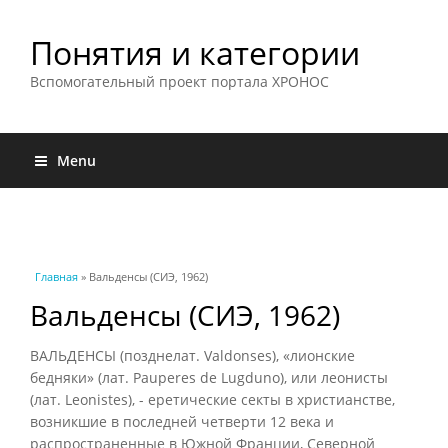
Понятия и категории
Вспомогательный проект портала ХРОНОС
Menu
Вы здесь
Главная
» Вальденсы (СИЭ, 1962)
Вальденсы (СИЭ, 1962)
ВАЛЬДЕНСЫ (позднелат. Valdonses), «лионские
бедняки» (лат. Pauperes de Lugduno), или леонисты
(лат. Leonistes), - еретические секты в христианстве,
возникшие в последней четверти 12 века и
распространенные в Южной Франции, Северной