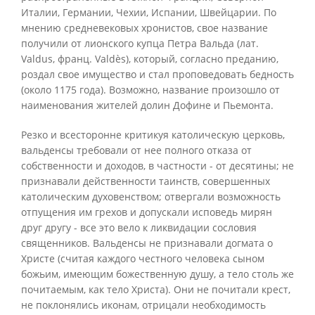
Италии, Германии, Чехии, Испании, Швейцарии. По
мнению средневековых хронистов, свое название
получили от лионского купца Петра Вальда (лат.
Valdus, франц. Valdès), который, согласно преданию,
роздал свое имущество и стал проповедовать бедность
(около 1175 года). Возможно, название произошло от
наименования жителей долин Дофине и Пьемонта.
Резко и всесторонне критикуя католическую церковь,
вальденсы требовали от нее полного отказа от
собственности и доходов, в частности - от десятины; не
признавали действенности таинств, совершенных
католическим духовенством; отвергали возможность
отпущения им грехов и допускали исповедь мирян
друг другу - все это вело к ликвидации сословия
священников. Вальденсы не признавали догмата о
Христе (считая каждого честного человека сыном
божьим, имеющим божественную душу, а тело столь же
почитаемым, как тело Христа). Они не почитали крест,
не поклонялись иконам, отрицали необходимость