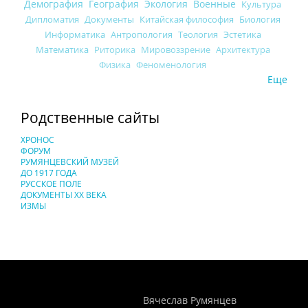
Демография
География
Экология
Военные
Культура
Дипломатия
Документы
Китайская философия
Биология
Информатика
Антропология
Теология
Эстетика
Математика
Риторика
Мировоззрение
Архитектура
Физика
Феноменология
Еще
Родственные сайты
ХРОНОС
ФОРУМ
РУМЯНЦЕВСКИЙ МУЗЕЙ
ДО 1917 ГОДА
РУССКОЕ ПОЛЕ
ДОКУМЕНТЫ XX ВЕКА
ИЗМЫ
Понятия И Категории - Исторический Проект ХРОНОС
WEB-редактор
Вячеслав Румянцев