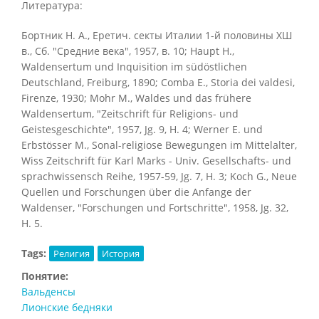
Литература:
Бортник Н. A., Еретич. секты Италии 1-й половины ХШ
в., Сб. "Средние века", 1957, в. 10; Haupt H.,
Waldensertum und Inquisition im südöstlichen
Deutschland, Freiburg, 1890; Comba E., Storia dei valdesi,
Firenze, 1930; Mohr M., Waldes und das frühere
Waldensertum, "Zeitschrift für Religions- und
Geistesgeschichte", 1957, Jg. 9, H. 4; Werner E. und
Erbstösser M., Sonal-religiose Bewegungen im Mittelalter,
Wiss Zeitschrift für Karl Marks - Univ. Gesellschafts- und
sprachwissensch Reihe, 1957-59, Jg. 7, H. 3; Koch G., Neue
Quellen und Forschungen über die Anfange der
Waldenser, "Forschungen und Fortschritte", 1958, Jg. 32,
H. 5.
Tags:
Религия
История
Понятие:
Вальденсы
Лионские бедняки