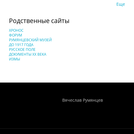
Еще
Родственные сайты
ХРОНОС
ФОРУМ
РУМЯНЦЕВСКИЙ МУЗЕЙ
ДО 1917 ГОДА
РУССКОЕ ПОЛЕ
ДОКУМЕНТЫ XX ВЕКА
ИЗМЫ
Понятия И Категории - Исторический Проект ХРОНОС
WEB-редактор
Вячеслав Румянцев