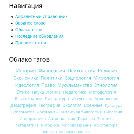
Навигация
Алфавитный справочник
Вводное слово
Облако тэгов
Последние обновления
Прочие статьи
Облако тэгов
История
Философия
Психология
Религия
Экономика
Политика
Социология
Мифология
Идеология
Право
Мусульманство
Этнология
Этика
Наука
Логика
Педагогика
Методология
Языкознание
Литература
Искусство
Археология
Демография
География
Экология
Военные
Культура
Дипломатия
Документы
Китайская философия
Биология
Информатика
Антропология
Теология
Эстетика
Математика
Риторика
Мировоззрение
Архитектура
Физика
Феноменология