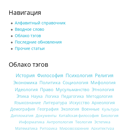
Навигация
Алфавитный справочник
Вводное слово
Облако тэгов
Последние обновления
Прочие статьи
Облако тэгов
История
Философия
Психология
Религия
Экономика
Политика
Социология
Мифология
Идеология
Право
Мусульманство
Этнология
Этика
Наука
Логика
Педагогика
Методология
Языкознание
Литература
Искусство
Археология
Демография
География
Экология
Военные
Культура
Дипломатия
Документы
Китайская философия
Биология
Информатика
Антропология
Теология
Эстетика
Математика
Риторика
Мировоззрение
Архитектура