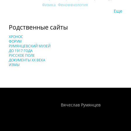
Физика
Феноменология
Еще
Родственные сайты
ХРОНОС
ФОРУМ
РУМЯНЦЕВСКИЙ МУЗЕЙ
ДО 1917 ГОДА
РУССКОЕ ПОЛЕ
ДОКУМЕНТЫ XX ВЕКА
ИЗМЫ
Понятия И Категории - Исторический Проект ХРОНОС
WEB-редактор
Вячеслав Румянцев