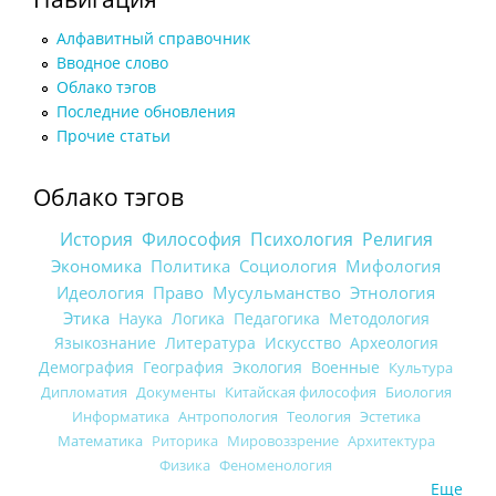
Алфавитный справочник
Вводное слово
Облако тэгов
Последние обновления
Прочие статьи
Облако тэгов
История
Философия
Психология
Религия
Экономика
Политика
Социология
Мифология
Идеология
Право
Мусульманство
Этнология
Этика
Наука
Логика
Педагогика
Методология
Языкознание
Литература
Искусство
Археология
Демография
География
Экология
Военные
Культура
Дипломатия
Документы
Китайская философия
Биология
Информатика
Антропология
Теология
Эстетика
Математика
Риторика
Мировоззрение
Архитектура
Физика
Феноменология
Еще