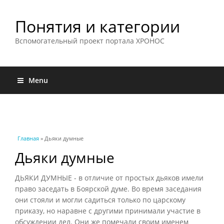
Понятия и категории
Вспомогательный проект портала ХРОНОС
Menu
Вы здесь
Главная
» Дьяки думные
Дьяки думные
ДЬЯКИ ДУМНЫЕ - в отличие от простых дьяков имели
право заседать в Боярской думе. Во время заседания
они стояли и могли садиться только по царскому
приказу, но наравне с другими принимали участие в
обсуждении дел. Они же помечали своим именем