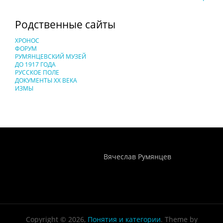
Родственные сайты
ХРОНОС
ФОРУМ
РУМЯНЦЕВСКИЙ МУЗЕЙ
ДО 1917 ГОДА
РУССКОЕ ПОЛЕ
ДОКУМЕНТЫ XX ВЕКА
ИЗМЫ
Понятия И Категории - Исторический Проект ХРОНОС
WEB-редактор
Вячеслав Румянцев
Copyright © 2026,
Понятия и категории
. Theme by