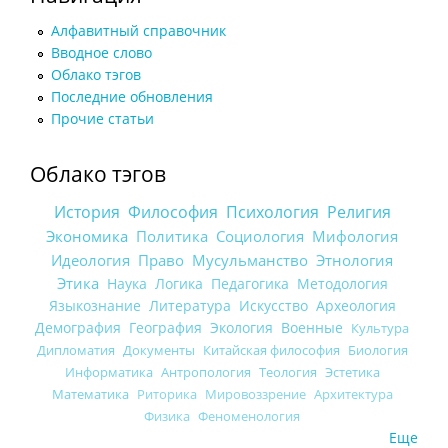
Алфавитный справочник
Вводное слово
Облако тэгов
Последние обновления
Прочие статьи
Облако тэгов
История
Философия
Психология
Религия
Экономика
Политика
Социология
Мифология
Идеология
Право
Мусульманство
Этнология
Этика
Наука
Логика
Педагогика
Методология
Языкознание
Литература
Искусство
Археология
Демография
География
Экология
Военные
Культура
Дипломатия
Документы
Китайская философия
Биология
Информатика
Антропология
Теология
Эстетика
Математика
Риторика
Мировоззрение
Архитектура
Физика
Феноменология
Еще