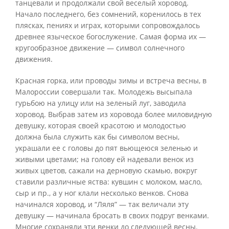
танцевали и продолжали свой веселый хоровод.
Начало последнего, без сомнений, коренилось в тех
плясках, пениях и играх, которыми сопровождалось
древнее языческое богослужение. Самая форма их —
кругообразное движение — символ солнечного
движения.
Красная горка, или проводы зимы и встреча весны, в
Малороссии совершали так. Молодежь высыпала
гурьбою на улицу или на зеленый луг, заводила
хоровод. Выбрав затем из хоровода более миловидную
девушку, которая своей красотою и молодостью
должна была служить как бы символом весны,
украшали ее с головы до пят вьющеюся зеленью и
живыми цветами; на голову ей надевали венок из
живых цветов, сажали на дерновую скамью, вокруг
ставили различные яства: кувшин с молоком, масло,
сыр и пр., а у ног клали несколько венков. Снова
начинался хоровод, и “Ляля” — так величали эту
девушку — начинала бросать в своих подруг венками.
Многие сохраняли эти венки до следующей весны.