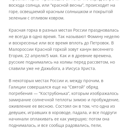
восхода солнца, или “красной весны”, происходит на
горе, освещаемой красным солнышком и покрытой
зеленым с отливом ковром.
Красная горка в разных местах России праздновалась
не всегда в одно время. Так называют Фомину неделю
и воскресенье или все время вплоть до Петровок. В
Малороссии Красной горкой зовут канун весеннего
Егория, 22 апреля/5 мая. Как и в древние времена,
русские поднимались на холмы перед рассветом, но
славили уже не Дажьбога, а Иисуса Христа.
В некоторых местах России и, между прочим, в
Галиции совершался еще на “Святой” обряд
погребения — “Кострубонька”, которым изображалось
замирание солнечной теплоты зимою и пробуждение,
оживление ее весною. Состоял он в том, что одна из
девушек, игравших в хороводе, падала, и все подруги
начинали оплакивать ее как умершую; потом она
поднималась, и все сообща радовались, пели,