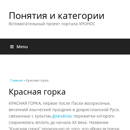
Понятия и категории
Вспомогательный проект портала ХРОНОС
Menu
Вы здесь
Главная
» Красная горка
Красная горка
КРАСНАЯ ГОРКА, первое после Пасхи воскресенье,
весенний языческий праздник в дохристианской Руси,
связанные с культом
Дажъбога
, пережитки которого
сохранялись вплоть до начала XX века. Название
“Красная горка” произошло от того, что обряд встречи