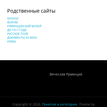
Родственные сайты
ХРОНОС
ФОРУМ
РУМЯНЦЕВСКИЙ МУЗЕЙ
ДО 1917 ГОДА
РУССКОЕ ПОЛЕ
ДОКУМЕНТЫ XX ВЕКА
ИЗМЫ
Понятия И Категории - Исторический Проект ХРОНОС
WEB-редактор
Вячеслав Румянцев
Copyright © 2026,
Понятия и категории
. Theme by