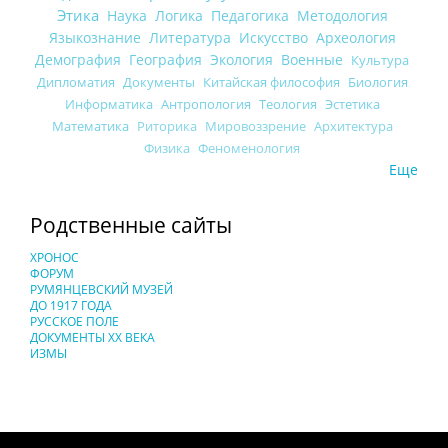
Этика
Наука
Логика
Педагогика
Методология
Языкознание
Литература
Искусство
Археология
Демография
География
Экология
Военные
Культура
Дипломатия
Документы
Китайская философия
Биология
Информатика
Антропология
Теология
Эстетика
Математика
Риторика
Мировоззрение
Архитектура
Физика
Феноменология
Еще
Родственные сайты
ХРОНОС
ФОРУМ
РУМЯНЦЕВСКИЙ МУЗЕЙ
ДО 1917 ГОДА
РУССКОЕ ПОЛЕ
ДОКУМЕНТЫ XX ВЕКА
ИЗМЫ