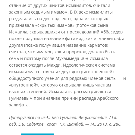
отличие от других шиитов-исмаилитов, считали
законным седьмым имамом. В IX веке исмаилиты
разделились на две подсекты, одна из которых
признавала «скрытых имамов» (потомков сына
Исмаила, скрывавшихся от преследований Аббасидов,
позже получила название фатимидских исмаилитов), а
другая (позже получившая название карматов)
считала, что имамов, как и пророков, должно быть
семь и поэтому после Мухаммеда ибн Исмаила
остается ожидать Махди. Идеологическая система
исмаилизма состояла из двух доктрин: «внешней» —
общедоступного учения для рядовых членов секты — и
«внутренней», которую открывали лишь членам
высших степеней. Исмаилиты рассматриваются
Гумилёвым при анализе причин распада Арабского
халифата.
Цитируется по изд.: Лев Гумилев. Энциклопедия. / Гл.
ред. Е.Б. Садыков, сост. Т.К. Шанбай, — М., 2013, с. 286.