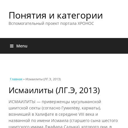
Понятия и категории
Вспомогательный проект портала ХРОНОС
Menu
Вы здесь
Главная
» Исмаилиты (ЛГ.Э, 2013)
Исмаилиты (ЛГ.Э, 2013)
ИСМАИЛИТЫ — приверженцы мусульманской
шиитской секты (согласно Гумилёву, карматы),
возникшей в Халифате в середине VIII века и
названной по имени Исмаила (старшего сына шестого
шиитского имама Джафара Садыка), которого они, в