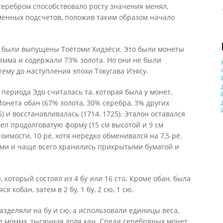
серебром способствовало росту значения менял,
менных подсчетов, положив таким образом начало
 были выпущены Тоётоми Хидэёси. Это были монеты
рамма и содержали 73% золота. Но они не были
му до наступления эпохи Токугава Иэясу.
периода Эдо считалась та, которая была у монет,
 обан (67% золота, 30% серебра, 3% других
5) и восстанавливалась (1714, 1725). Эталон оставался
ел продолговатую форму (15 см высотой и 9 см
имости, 10 рё, хотя нередко обменивался на 7,5 рё.
ми и чаще всего хранились прикрытыми бумагой и
 который состоял из 4 бу или 16 сто. Кроме обан, была
 кобан, затем в 2 бу, 1 бу, 2 сю, 1 сю.
деляли на бу и сю, а использовали единицы веса,
 моммэ, тысячная доля кан. Среди серебряных монет