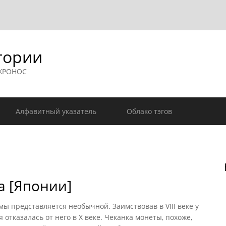
гории
 ХРОНОС
Алфавитный указатель
Облако тэгов
а [Японии]
ы представляется необычной. Заимствовав в VIII веке у
 отказалась от него в X веке. Чеканка монеты, похоже,