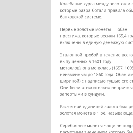
Колебание курса между золотом и 
которые разра-ботали правила об
банковской системе.
Первые золотые монеты — обан —
престижа, которые весили 165,4 г
включены в единую денежную систе
Эталонной пробой в течение всего 
выпущенных в 1601 году Монета
металлов), она менялась (1657, 169
неизменным до 1860 года. Обан им
шириной) с надписью тушью его сто
Они были относительно непрочны
запертыми в сундуки.
Расчетной единицей золота был рё,
золотая монета в 1 рё, называющаяся
Серебряные монеты чаще не подраз
расчетным значением которых был