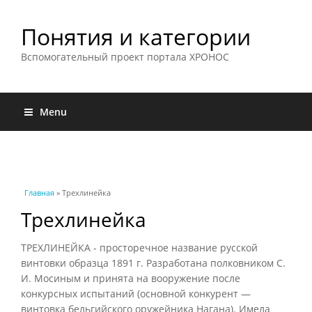
Понятия и категории
Вспомогательный проект портала ХРОНОС
Menu
Вы здесь
Главная
» Трехлинейка
Трехлинейка
ТРЕХЛИНЕЙКА - просторечное название русской
винтовки образца 1891 г. Разработана полковником С.
И. Мосиным и принята на вооружение после
конкурсных испытаний (основной конкурент —
винтовка бельгийского оружейника Нагана). Имела