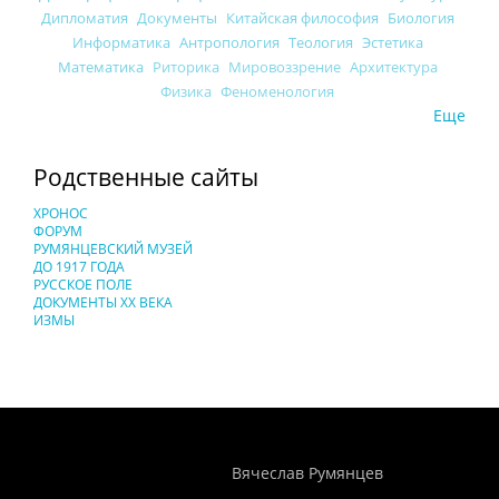
Дипломатия
Документы
Китайская философия
Биология
Информатика
Антропология
Теология
Эстетика
Математика
Риторика
Мировоззрение
Архитектура
Физика
Феноменология
Еще
Родственные сайты
ХРОНОС
ФОРУМ
РУМЯНЦЕВСКИЙ МУЗЕЙ
ДО 1917 ГОДА
РУССКОЕ ПОЛЕ
ДОКУМЕНТЫ XX ВЕКА
ИЗМЫ
Понятия И Категории - Исторический Проект ХРОНОС
WEB-редактор
Вячеслав Румянцев