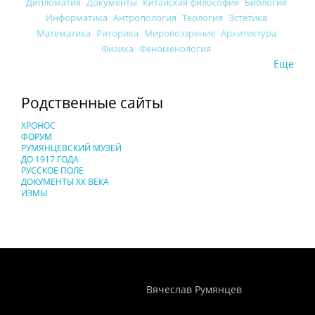
Дипломатия
Документы
Китайская философия
Биология
Информатика
Антропология
Теология
Эстетика
Математика
Риторика
Мировоззрение
Архитектура
Физика
Феноменология
Еще
Родственные сайты
ХРОНОС
ФОРУМ
РУМЯНЦЕВСКИЙ МУЗЕЙ
ДО 1917 ГОДА
РУССКОЕ ПОЛЕ
ДОКУМЕНТЫ XX ВЕКА
ИЗМЫ
Понятия И Категории - Исторический Проект ХРОНОС
WEB-редактор
Вячеслав Румянцев