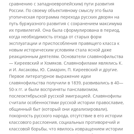
сравнению с западноевропейским) пути развития
России. По своему объективному смыслу это была
утопическая программа перехода русских дворян на
путь буржуазного развития с сохранением максимума
их привилегий. Она была сформулирована в период,
когда необходимость отхода от старых форм
эксплуатации и приспособления правящего класса к
новым историческим условиям стала ясной даже
реакционным деятелям. Основатели славянофильства
— Киреевский и Хомяков. Славянофилами являлись К.
и И. Аксаковы, Ю. Самарин, П. Киреевский и другие.
Первое литературное выражение идеи
славянофильства получили в 1839, развивались в 40—
50-х гг. и были восприняты панславизмом,
послеоктябрьской русской эмиграцией. Славянофилы
считали особенностями русской истории православие,
общинный быт (который они идеализировали),
покорность русского народа, отсутствие в его истории
классового расслоения, социальных противоречий и
классовой борьбы, что явилось извращением истории