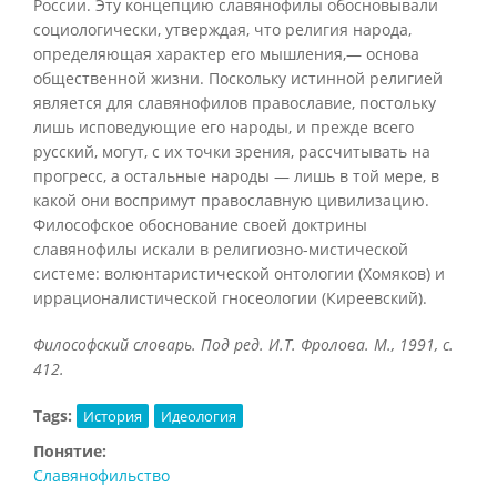
России. Эту концепцию славянофилы обосновывали
социологически, утверждая, что религия народа,
определяющая характер его мышления,— основа
общественной жизни. Поскольку истинной религией
является для славянофилов православие, постольку
лишь исповедующие его народы, и прежде всего
русский, могут, с их точки зрения, рассчитывать на
прогресс, а остальные народы — лишь в той мере, в
какой они воспримут православную цивилизацию.
Философское обоснование своей доктрины
славянофилы искали в религиозно-мистической
системе: волюнтаристической онтологии (Хомяков) и
иррационалистической гносеологии (Киреевский).
Философский словарь. Под ред. И.Т. Фролова. М., 1991, с.
412.
Tags:
История
Идеология
Понятие:
Славянофильство