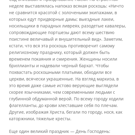
неделе выставлялась напоказ всякая роскошь: «Ничто
не сравнится красотой с золочеными экипажами, в
которых едут придворные дамы; выездные лакеи,
носильщики в парадных ливреях, разодетые кавалеры,
сопровождающие портшезы дают всему шествию
поистине величавый и внушительный вид». Заметим,
кстати, что вся эта роскошь противоречит самому
религиозному празднику, который должен быть
временем покаяния и смирения. Женщины носили
бриллианты и надевали черный бархат. Чтобы
похвастать роскошными платьями, обходили все
церкви, всячески украшенные. На взгляд маркиза, в
это время даже самые истово верующие выглядели
скорее язычниками, чем современными людьми с
глубинной обдуманной верой. По всему городу ходили
флагелланты, до крови хлеставшие себя по плечам.
Другие, изображая Христа, бегали по городу, нося, как
каторжники, тяжелые кресты.
Еще один великий праздник — День Господень: