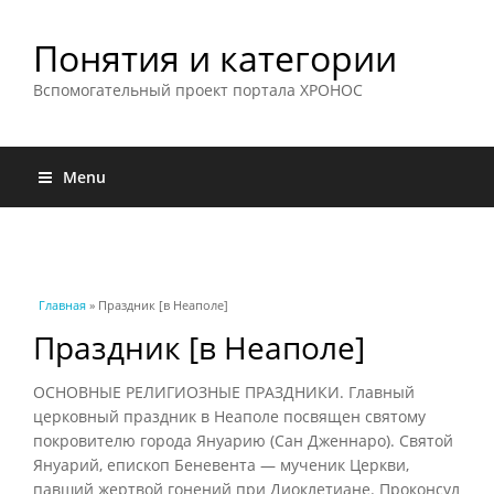
Понятия и категории
Вспомогательный проект портала ХРОНОС
Menu
Вы здесь
Главная
» Праздник [в Неаполе]
Праздник [в Неаполе]
ОСНОВНЫЕ РЕЛИГИОЗНЫЕ ПРАЗДНИКИ. Главный
церковный праздник в Неаполе посвящен святому
покровителю города Януарию (Сан Дженнаро). Святой
Януарий, епископ Беневента — мученик Церкви,
павший жертвой гонений при Диоклетиане. Проконсул