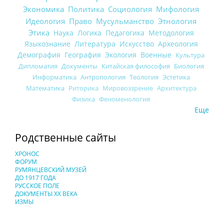
Экономика
Политика
Социология
Мифология
Идеология
Право
Мусульманство
Этнология
Этика
Наука
Логика
Педагогика
Методология
Языкознание
Литература
Искусство
Археология
Демография
География
Экология
Военные
Культура
Дипломатия
Документы
Китайская философия
Биология
Информатика
Антропология
Теология
Эстетика
Математика
Риторика
Мировоззрение
Архитектура
Физика
Феноменология
Еще
Родственные сайты
ХРОНОС
ФОРУМ
РУМЯНЦЕВСКИЙ МУЗЕЙ
ДО 1917 ГОДА
РУССКОЕ ПОЛЕ
ДОКУМЕНТЫ XX ВЕКА
ИЗМЫ