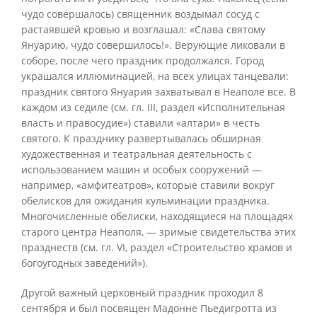
чудо совершалось) священник воздымал сосуд с
растаявшей кровью и возглашал: «Слава святому
Януарию, чудо совершилось!». Верующие ликовали в
соборе, после чего праздник продолжался. Город
украшался иллюминацией, на всех улицах танцевали:
праздник святого Януария захватывал в Неаполе все. В
каждом из седиле (см. гл. III, раздел «Исполнительная
власть и правосудие») ставили «алтари» в честь
святого. К празднику развертывалась обширная
художественная и театральная деятельность с
использованием машин и особых сооружений —
например, «амфитеатров», которые ставили вокруг
обелисков для ожидания кульминации праздника.
Многочисленные обелиски, находящиеся на площадях
старого центра Неаполя, — зримые свидетельства этих
празднеств (см. гл. VI, раздел «Строительство храмов и
богоугодных заведений»).
Другой важный церковный праздник проходил 8
сентября и был посвящен Мадонне Пьедигротта из