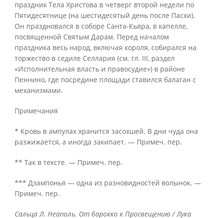
праздник Тела Христова в четверг второй недели по
Пятидесятнице (на шестидесятый день после Пасхи).
Он праздновался в соборе Санта-Кьяра, в капелле,
посвященной Святым Дарам. Перед началом
праздника весь народ, включая короля, собирался на
торжество в седиле Селлария (см. гл. III, раздел
«Исполнительная власть и правосудие») в районе
Пеннино, где посредине площади ставился балаган с
механизмами.
Примечания
* Кровь в ампулах хранится засохшей. В дни чуда она
разжижается, а иногда закипает. — Примеч. пер.
** Так в тексте. — Примеч. пер.
*** Дзампонья — одна из разновидностей волынок. —
Примеч. пер.
Сальца Л. Неаполь. От барокко к Просвещению / Лука