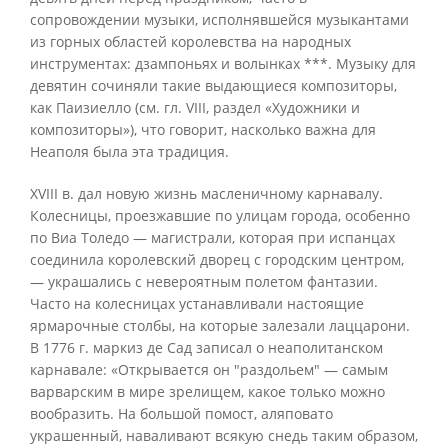
сопровождении музыки, исполнявшейся музыкантами
из горных областей королевства на народных
инструментах: дзампоньях и волынках ***. Музыку для
девятин сочиняли такие выдающиеся композиторы,
как Паизиелло (см. гл. VIII, раздел «Художники и
композиторы»), что говорит, насколько важна для
Неаполя была эта традиция.
XVIII в. дал новую жизнь масленичному карнавалу.
Колесницы, проезжавшие по улицам города, особенно
по Виа Толедо — магистрали, которая при испанцах
соединила королевский дворец с городским центром,
— украшались с невероятным полетом фантазии.
Часто на колесницах устанавливали настоящие
ярмарочные столбы, на которые залезали лаццарони.
В 1776 г. маркиз де Сад записал о неаполитанском
карнавале: «Открывается он "раздольем" — самым
варварским в мире зрелищем, какое только можно
вообразить. На большой помост, аляповато
украшенный, наваливают всякую снедь таким образом,