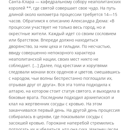
Санта-Клара — кафедральному собору неаполитанских
королей **, где святой совершает свое чудо. На путь
длиной около километра процессии требуется 14—15
часов. Обратимся к описанию Александра Дюма: «В
процессии участвует не только весь город, но и
окрестные жители. Каждый идет со своим сословием
или братством. Впереди должно находиться
дворянство, за ним цеха и гильдии. По несчастью,
ввиду совершенно непокорного характера
неаполитанской нации, своих мест никто не
соблюдает. [...] Далее, под крестами и хоругвями
следовали монахи всех орденов и цветов, смешавшись
с народом, чьи волны беспрестанно поглощали их,
отрывая друг от друга». Вся эта толпа подходила к
алтарю, на котором стоит статуя святого, и выходила в
боковые врата. Последним подходил архиепископ и
клал на жертвенник сосуды с кровью. На этом
заканчивался первый день. На другой день процессия
собиралась в церкви, где показывали сосуды с
засохшей кровью. Горожане наперебой стремились
потрогать их и убедиться, что она суха. Наконец (если