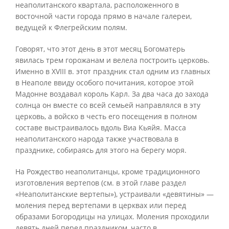
неаполитанского квартала, расположенного в
восточной части города прямо в начале галереи,
ведущей к Флегрейским полям.
Говорят, что этот день в этот месяц Богоматерь
явилась трем горожанам и велела построить церковь.
Именно в XVIII в. этот праздник стал одним из главных
в Неаполе ввиду особого почитания, которое этой
Мадонне воздавал король Карл. За два часа до захода
солнца он вместе со всей семьей направлялся в эту
церковь, а войско в честь его посещения в полном
составе выстраивалось вдоль Виа Кьяйя. Масса
неаполитанского народа также участвовала в
празднике, собираясь для этого на берегу моря.
На Рождество неаполитанцы, кроме традиционного
изготовления вертепов (см. в этой главе раздел
«Неаполитанские вертепы»), устраивали «девятины» —
моления перед вертепами в церквах или перед
образами Богородицы на улицах. Моления проходили
девять дней перед праздником, часто в