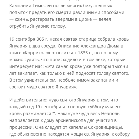
Кампании Тимофей после многих безуспешных
попыток предать его смерти различными способами
— сжечь, растерзать зверями в цирке — велел
отрубить Януарию голову.
19 сентября 305 г. некая святая старица собрала кровь
Януария в два сосуда. Описание Александра Дюма в
книге «Корриколо» относится к 1835 г., но по нему
можно судить, что происходило и в том веке, который
интересует нас: «Эта самая кровь уже полторы тысячи
лет закипает, как только к ней подносят голову святого.
В этом удивительном, необъяснимом закипании и
состоит чудо святого Януария».
И действительно: чудо святого Януария в том, что
каждый год 19 сентября и в первую субботу мая его
кровь разжижается *. Накануне чуда весь Неаполь
направляется к дому архиепископа для участия в
процессии. Она следует от капеллы Сокровищницы,
где обыкновенно находятся мощи св. Януария, к собору