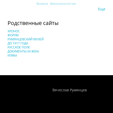
Физика
Феноменология
Еще
Родственные сайты
ХРОНОС
ФОРУМ
РУМЯНЦЕВСКИЙ МУЗЕЙ
ДО 1917 ГОДА
РУССКОЕ ПОЛЕ
ДОКУМЕНТЫ XX ВЕКА
ИЗМЫ
Понятия И Категории - Исторический Проект ХРОНОС
WEB-редактор
Вячеслав Румянцев