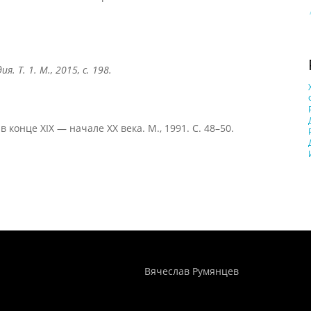
. Т. 1. М., 2015, с. 198.
 конце XIX — начале XX века. М., 1991. С. 48–50.
Понятия И Категории - Исторический Проект ХРОНОС
WEB-редактор
Вячеслав Румянцев