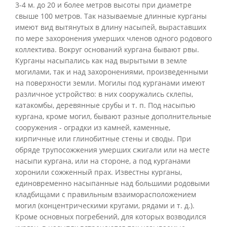
3-4 м. до 20 и более метров высоты при диаметре
свыше 100 метров. Так называемые длинные курганы
имеют вид вытянутых в длину насыпей, выраставших
по мере захоронения умерших членов одного родового
коллектива. Вокруг оснований кургана бывают рвы.
Курганы насыпались как над вырытыми в земле
могилами, так и над захоронениями, произведенными
на поверхности земли. Могилы под курганами имеют
различное устройство: в них сооружались склепы,
катакомбы, деревянные срубы и т. п. Под насыпью
кургана, кроме могил, бывают разные дополнительные
сооружения - оградки из камней, каменные,
кирпичные или глинобитные стены и своды. При
обряде трупосожжения умерших сжигали или на месте
насыпи кургана, или на стороне, а под курганами
хоронили сожженный прах. Известны курганы,
единовременно насыпанные над большими родовыми
кладбищами с правильным взаиморасположением
могил (концентрическими кругами, рядами и т. д.).
Кроме основных погребений, для которых возводился