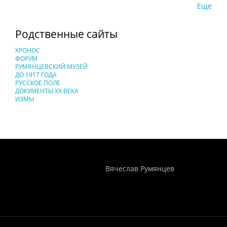
Еще
Родственные сайты
ХРОНОС
ФОРУМ
РУМЯНЦЕВСКИЙ МУЗЕЙ
ДО 1917 ГОДА
РУССКОЕ ПОЛЕ
ДОКУМЕНТЫ XX ВЕКА
ИЗМЫ
Понятия И Категории - Исторический Проект ХРОНОС
WEB-редактор
Вячеслав Румянцев