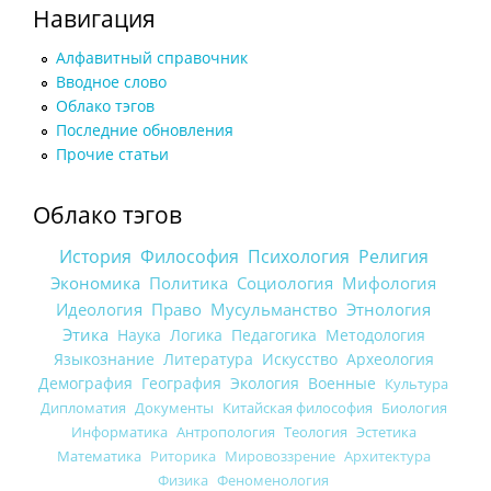
Навигация
Алфавитный справочник
Вводное слово
Облако тэгов
Последние обновления
Прочие статьи
Облако тэгов
История
Философия
Психология
Религия
Экономика
Политика
Социология
Мифология
Идеология
Право
Мусульманство
Этнология
Этика
Наука
Логика
Педагогика
Методология
Языкознание
Литература
Искусство
Археология
Демография
География
Экология
Военные
Культура
Дипломатия
Документы
Китайская философия
Биология
Информатика
Антропология
Теология
Эстетика
Математика
Риторика
Мировоззрение
Архитектура
Физика
Феноменология