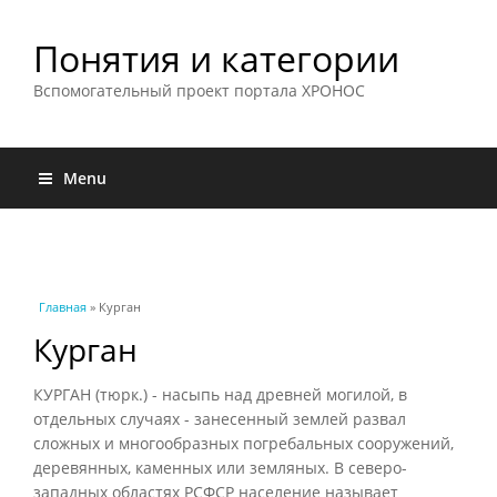
Понятия и категории
Вспомогательный проект портала ХРОНОС
Menu
Вы здесь
Главная
» Курган
Курган
КУРГАН (тюрк.) - насыпь над древней могилой, в
отдельных случаях - занесенный землей развал
сложных и многообразных погребальных сооружений,
деревянных, каменных или земляных. В северо-
западных областях РСФСР население называет