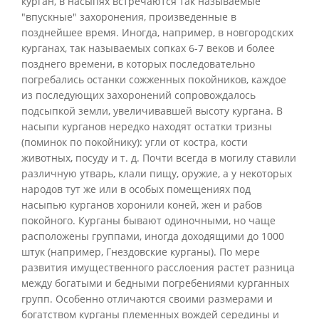
курган, в насыпях встречаются так называемые
"впускные" захоронения, произведенные в
позднейшее время. Иногда, например, в новгородских
курганах, так называемых сопках 6-7 веков и более
позднего времени, в которых последовательно
погребались останки сожженных покойников, каждое
из последующих захоронений сопровождалось
подсыпкой земли, увеличивавшей высоту кургана. В
насыпи курганов нередко находят остатки тризны
(поминок по покойнику): угли от костра, кости
животных, посуду и т. д. Почти всегда в могилу ставили
различную утварь, клали пищу, оружие, а у некоторых
народов тут же или в особых помещениях под
насыпью курганов хоронили коней, жен и рабов
покойного. Курганы бывают одиночными, но чаще
расположены группами, иногда доходящими до 1000
штук (например, Гнездовские курганы). По мере
развития имущественного расслоения растет разница
между богатыми и бедными погребениями курганных
групп. Особенно отличаются своими размерами и
богатством курганы племенных вождей середины и