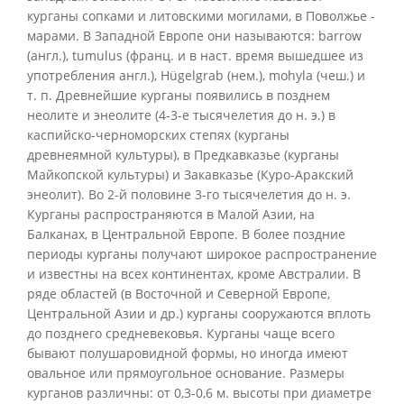
курганы сопками и литовскими могилами, в Поволжье -
марами. В Западной Европе они называются: barrow
(англ.), tumulus (франц. и в наст. время вышедшее из
употребления англ.), Hügelgrab (нем.), mohyla (чеш.) и
т. п. Древнейшие курганы появились в позднем
неолите и энеолите (4-3-е тысячелетия до н. э.) в
каспийско-черноморских степях (курганы
древнеямной культуры), в Предкавказье (курганы
Майкопской культуры) и Закавказье (Куро-Аракский
энеолит). Во 2-й половине 3-го тысячелетия до н. э.
Курганы распространяются в Малой Азии, на
Балканах, в Центральной Европе. В более поздние
периоды курганы получают широкое распространение
и известны на всех континентах, кроме Австралии. В
ряде областей (в Восточной и Северной Европе,
Центральной Азии и др.) курганы сооружаются вплоть
до позднего средневековья. Курганы чаще всего
бывают полушаровидной формы, но иногда имеют
овальное или прямоугольное основание. Размеры
курганов различны: от 0,3-0,6 м. высоты при диаметре