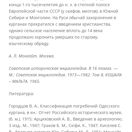
конца 1-го тысячелетия до н. э. в степной полосе
Европейской части СССР (у скифов, меотов), в Южной
Сибири и Монголии. На Руси обычай захоронения в
курганах прекратился с введением христианства,
однако сельское население вплоть до 14 века
продолжало хоронить умерших по старому,
языческому обряду.
А. Л. Монгайт. Москва.
Советская историческая энциклопедия. В 16 томах. —
М.: Советская энциклопедия. 1973—1982. Том 8, КОШАЛА
– МАЛЬТА. 1965.
Литература:
Городцов В. A., Классификация погребений Одесского
кургана, в кн.: Отчет Российского исторического музея,
(б. м.), 1915; Арциховский А. В., Введение в археологию,
3 изд., М., 1947; Граков Б. M., Скiфи, К., 1947; Киселев С.
В., Древняя история Юж. Сибири, М.-Л., 1951; Монгайт