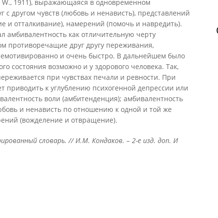
g; W., 1911), выражающаяся в одновременном
 с другом чувств (любовь и ненависть), представлений
ие и отталкивание), намерений (помочь и навредить).
ал амбивалентность как отличительную черту
ом противоречащие друг другу переживания,
емотивированно и очень быстро. В дальнейшем было
го состояния возможно и у здорового человека. Так,
ереживается при чувствах печали и ревности. При
т приводить к углублению психогенной депрессии или
валентность воли (амбитенденция); амбивалентность
бовь и ненависть по отношению к одной и той же
рений (вожделение и отвращение).
рованный словарь. // И.М. Кондаков. – 2-е изд. доп. И