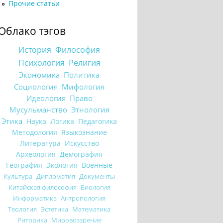
Прочие статьи
Облако тэгов
История
Философия
Психология
Религия
Экономика
Политика
Социология
Мифология
Идеология
Право
Мусульманство
Этнология
Этика
Наука
Логика
Педагогика
Методология
Языкознание
Литература
Искусство
Археология
Демография
География
Экология
Военные
Культура
Дипломатия
Документы
Китайская философия
Биология
Информатика
Антропология
Теология
Эстетика
Математика
Риторика
Мировоззрение