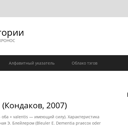
гории
 ХРОНОС
Алфавитный указатель
Облако тэгов
(Кондаков, 2007)
оба + valentis — имеющий силу). Характеристика
я Э. Блейлером (Bleuler Е. Dementia praecox oder