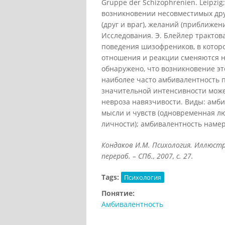
Gruppe der Schizophrenien. Leipzi
возникновении несовместимых друг
(друг и враг), желаний (приближен
Исследования. Э. Блейлер трактов
поведения шизофреников, в котор
отношения и реакции сменяются н
обнаружено, что возникновение это
наиболее часто амбивалентность п
значительной интенсивности може
невроза навязчивости. Виды: амби
мысли и чувств (одновременная лю
личности); амбивалентность наме
Кондаков И.М. Психология. Иллюстри
перераб. – СПб., 2007, с. 27.
Tags:
Психология
Понятие:
Амбивалентность