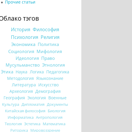
Прочие статьи
Облако тэгов
История
Философия
Психология
Религия
Экономика
Политика
Социология
Мифология
Идеология
Право
Мусульманство
Этнология
Этика
Наука
Логика
Педагогика
Методология
Языкознание
Литература
Искусство
Археология
Демография
География
Экология
Военные
Культура
Дипломатия
Документы
Китайская философия
Биология
Информатика
Антропология
Теология
Эстетика
Математика
Риторика
Мировоззрение