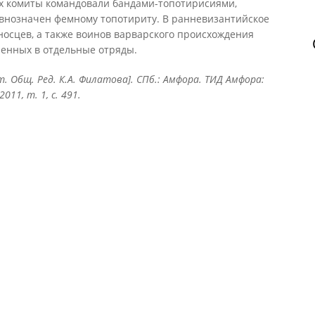
ах комиты командовали бандами-топотирисиями,
авнозначен фемному топотириту. В ранневизантийское
осцев, а также воинов варварского происхождения
ненных в отдельные отряды.
ст. Общ. Ред. К.А. Филатова]. СПб.: Амфора. ТИД Амфора:
11, т. 1, с. 491.