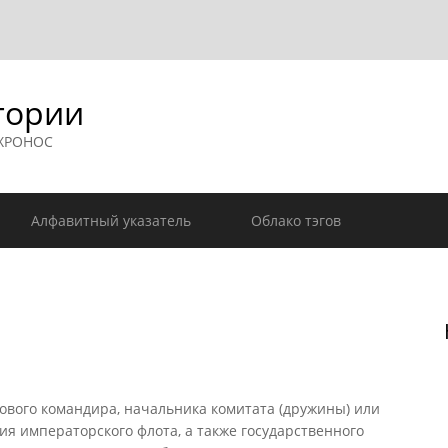
гории
 ХРОНОС
Алфавитный указатель
Облако тэгов
ового командира, начальника комитата (дружины) или
ия императорского флота, а также государственного