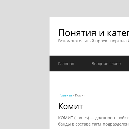
Понятия и кате
Вспомогательный проект портала
Главная
Вводное слово
Вы здесь
Главная
» Комит
Комит
КОМИТ (comes) — должность войск
банды в составе тагм, подразделен