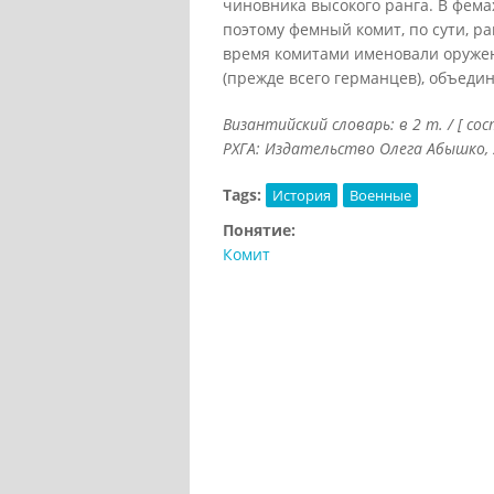
чиновника высокого ранга. В фем
поэтому фемный комит, по сути, р
время комитами именовали оружен
(прежде всего германцев), объеди
Византийский словарь: в 2 т. / [ со
РХГА: Издательство Олега Абышко, 20
Tags:
История
Военные
Понятие:
Комит